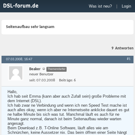
Was ist neu?
|
Login
Seitenaufbau sehr langsam
9
Antworten
#1
07.03.2008, 16:47
Beaker
Themenstarter
neuer Benutzer
seit:
07.03.2008
Beiträge:
6
Hallo,
Ich hab seit Emma (kann aber auch Zufall sein) große Probleme mit
dem Internet (DSL).
Ich hab zwar ne Verbindung und wenn ich nen Speed Test mache ist
auch alles okay, wenn ich aber ne Internetseite anklicke dauert es gut
ne halbe Minute bis sich was tut. Manchmal läuft es auch für ne
Minute ganz normal, danach ist beim Seitenaufbau wieder warten
angesagt.
Beim Download z.B. T-Online Software, läuft alles wie am
Schnürchen, keine Aussetzer nix. Das beim öffnen einer Seite hängt