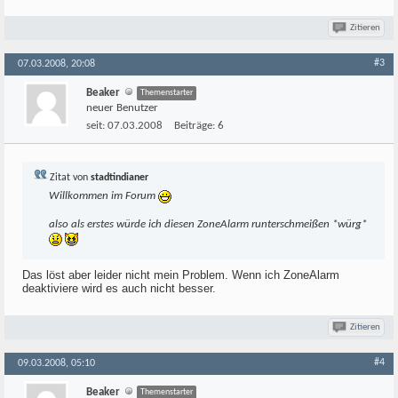
Zitieren
#3
07.03.2008, 20:08
Beaker
Themenstarter
neuer Benutzer
seit:
07.03.2008
Beiträge:
6
Zitat von
stadtindianer
Willkommen im Forum
also als erstes würde ich diesen ZoneAlarm runterschmeißen *würg*
Das löst aber leider nicht mein Problem. Wenn ich ZoneAlarm
deaktiviere wird es auch nicht besser.
Zitieren
#4
09.03.2008, 05:10
Beaker
Themenstarter