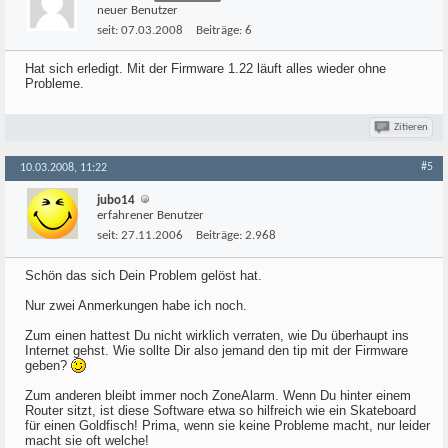
neuer Benutzer
seit:
07.03.2008
Beiträge:
6
Hat sich erledigt. Mit der Firmware 1.22 läuft alles wieder ohne
Probleme.
Zitieren
#5
10.03.2008, 11:22
jubo14
erfahrener Benutzer
seit:
27.11.2006
Beiträge:
2.968
Schön das sich Dein Problem gelöst hat.
Nur zwei Anmerkungen habe ich noch.
Zum einen hattest Du nicht wirklich verraten, wie Du überhaupt ins
Internet gehst. Wie sollte Dir also jemand den tip mit der Firmware
geben?
Zum anderen bleibt immer noch ZoneAlarm. Wenn Du hinter einem
Router sitzt, ist diese Software etwa so hilfreich wie ein Skateboard
für einen Goldfisch! Prima, wenn sie keine Probleme macht, nur leider
macht sie oft welche!