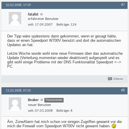
#7
10.03.2008, 17:39
fatalist
erfahrener Benutzer
seit:
17.09.2007
Beiträge:
124
Der Tipp wäre spätestens dann gekommen, wenn er gesagt hätte,
dass er einen Speedport W700V benutzt und dort die automatischen
Updates an hat.
Letzte Woche wurde wohl eine neue Firmware über das automatische
Update (Verteilung momentan wieder deaktiviert) aufgespielt und es
gibt wohl einige Probleme mit der DNS Funktionalität Speedport <-->
PC.
Zitieren
#8
11.03.2008, 07:35
Beaker
Themenstarter
neuer Benutzer
seit:
07.03.2008
Beiträge:
6
Äm, ZoneAlarm hat mich schon vor einigen Zugriffen gewarnt vor die
mich die Firewall vom Speedport W700V nicht gewarnt haben.