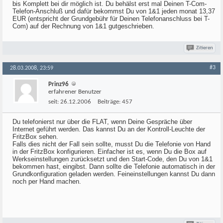
bis Komplett bei dir möglich ist. Du behälst erst mal Deinen T-Com-
Telefon-Anschluß und dafür bekommst Du von 1&1 jeden monat 13,37
EUR (entspricht der Grundgebühr für Deinen Telefonanschluss bei T-
Com) auf der Rechnung von 1&1 gutgeschrieben.
Zitieren
#3
28.03.2008, 23:59
Prinz96
erfahrener Benutzer
seit:
26.12.2006
Beiträge:
457
Du telefonierst nur über die FLAT, wenn Deine Gespräche über
Internet geführt werden. Das kannst Du an der Kontroll-Leuchte der
FritzBox sehen.
Falls dies nicht der Fall sein sollte, musst Du die Telefonie von Hand
in der FritzBox konfigurieren. Einfacher ist es, wenn Du die Box auf
Werkseinstellungen zurücksetzt und den Start-Code, den Du von 1&1
bekommen hast, eingibst. Dann sollte die Telefonie automatisch in der
Grundkonfiguration geladen werden. Feineinstellungen kannst Du dann
noch per Hand machen.