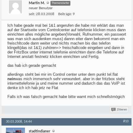
Martin M.
Themenstarter
neuer Benutzer
seit:
28.03.2008
Beiträge:
9
Ich habe geade mal bei 1&1 angerufen die habe mir erklärt das man
auf der Startseite vom Controlcenter auf telefonie klicken muss dann
einrichten alles mögliche angeben(Vorwahl, Rufnummer, ein passwort
was man sich ausdenken muss) dannn eiter dann bekommt man ein
freischltcode dann weiter und nichts machen bis das telefon
klingelt(das ist 1&1) zuhören=> freischaltcode eingeben und dann in
der FritzBox unter internet telefonie einrichten dann die Telefone auf
Internet anstatt festnetz klicken einrichten und Fertig.
das hab ich gerade gemacht
allerdings steht bei mir im Control center unter dem punkt tel.flat
nein
was mich immernoch sehr verwundert. aber in der fritzbox steht
internettelefonie ja und meine nummer und dadurch das das VoIP ist
denke ich ich hab jetz ne Flat
Falls ich was falsch gemacht habe bitte warnt mich schnellstmögich
Zitieren
#10
30.03.2008, 14:44
stadtindianer