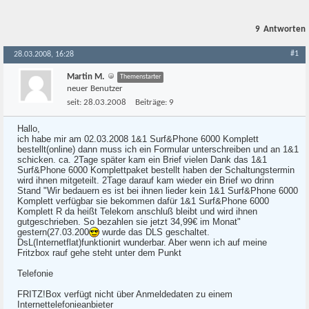
9
Antworten
#1
28.03.2008, 16:28
Martin M.
Themenstarter
neuer Benutzer
seit:
28.03.2008
Beiträge:
9
Hallo,
ich habe mir am 02.03.2008 1&1 Surf&Phone 6000 Komplett
bestellt(online) dann muss ich ein Formular unterschreiben und an 1&1
schicken. ca. 2Tage später kam ein Brief vielen Dank das 1&1
Surf&Phone 6000 Komplettpaket bestellt haben der Schaltungstermin
wird ihnen mitgeteilt. 2Tage darauf kam wieder ein Brief wo drinn
Stand "Wir bedauern es ist bei ihnen lieder kein 1&1 Surf&Phone 6000
Komplett verfügbar sie bekommen dafür 1&1 Surf&Phone 6000
Komplett R da heißt Telekom anschluß bleibt und wird ihnen
gutgeschrieben. So bezahlen sie jetzt 34,99€ im Monat"
gestern(27.03.200
wurde das DLS geschaltet.
DsL(Internetflat)funktionirt wunderbar. Aber wenn ich auf meine
Fritzbox rauf gehe steht unter dem Punkt
Telefonie
FRITZ!Box verfügt nicht über Anmeldedaten zu einem
Internettelefonieanbieter