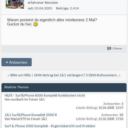
erfahrener Benutzer
seit:
03.04.2005
Beiträge:
2.414
Warum postetst du eigentlich alles mindestens 2 Mal?
Guckst du
hier
.
Zitieren
+
Antworten
«
Bitte um Hilfe
|
GMX-Vertrag bei 1&1 verlängern? 3 ISDN-Rufnummern.
»
Ähnliche Themen
HILFE - Surf&Phone 6000 Komplett funktioniert nicht
Von rossikoch im Forum 1&1
Antworten:
3
Letzter Beitrag:
10.04.2008,
13:57
1&1 Surf&Phone Komplett 2000 R
Antworten:
30
Von Maria1979 im Forum 1&1
Letzter Beitrag:
21.02.2008,
17:03
Surf & Phone 2000 komplett - Ärgernisbericht und Problem