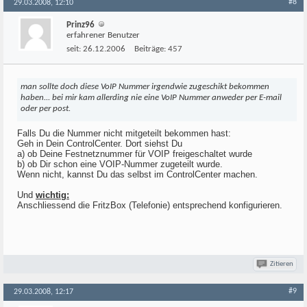
#8
29.03.2008, 12:10
Prinz96
erfahrener Benutzer
seit:
26.12.2006
Beiträge:
457
man sollte doch diese VoIP Nummer irgendwie zugeschikt bekommen
haben... bei mir kam allerding nie eine VoIP Nummer anweder per E-mail
oder per post.
Falls Du die Nummer nicht mitgeteilt bekommen hast:
Geh in Dein ControlCenter. Dort siehst Du
a) ob Deine Festnetznummer für VOIP freigeschaltet wurde
b) ob Dir schon eine VOIP-Nummer zugeteilt wurde.
Wenn nicht, kannst Du das selbst im ControlCenter machen.
Und
wichtig:
Anschliessend die FritzBox (Telefonie) entsprechend konfigurieren.
Zitieren
#9
29.03.2008, 12:17