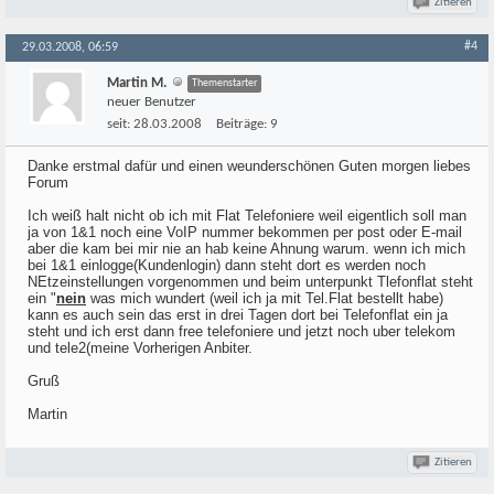
Zitieren
#4
29.03.2008, 06:59
Martin M.
Themenstarter
neuer Benutzer
seit:
28.03.2008
Beiträge:
9
Danke erstmal dafür und einen weunderschönen Guten morgen liebes
Forum
Ich weiß halt nicht ob ich mit Flat Telefoniere weil eigentlich soll man
ja von 1&1 noch eine VoIP nummer bekommen per post oder E-mail
aber die kam bei mir nie an hab keine Ahnung warum. wenn ich mich
bei 1&1 einlogge(Kundenlogin) dann steht dort es werden noch
NEtzeinstellungen vorgenommen und beim unterpunkt Tlefonflat steht
ein "
nein
was mich wundert (weil ich ja mit Tel.Flat bestellt habe)
kann es auch sein das erst in drei Tagen dort bei Telefonflat ein ja
steht und ich erst dann free telefoniere und jetzt noch uber telekom
und tele2(meine Vorherigen Anbiter.
Gruß
Martin
Zitieren