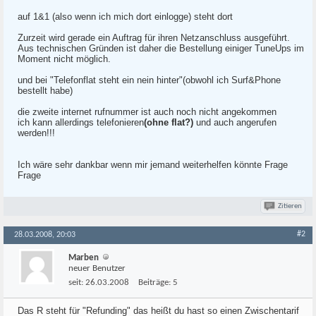
auf 1&1 (also wenn ich mich dort einlogge) steht dort
Zurzeit wird gerade ein Auftrag für ihren Netzanschluss ausgeführt.
Aus technischen Gründen ist daher die Bestellung einiger TuneUps im
Moment nicht möglich.
und bei "Telefonflat steht ein nein hinter"(obwohl ich Surf&Phone
bestellt habe)
die zweite internet rufnummer ist auch noch nicht angekommen
ich kann allerdings telefonieren
(ohne flat?)
und auch angerufen
werden!!!
Ich wäre sehr dankbar wenn mir jemand weiterhelfen könnte Frage
Frage
Zitieren
#2
28.03.2008, 20:03
Marben
neuer Benutzer
seit:
26.03.2008
Beiträge:
5
Das R steht für "Refunding" das heißt du hast so einen Zwischentarif