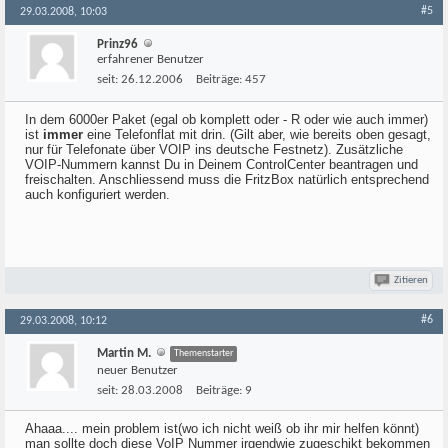
#5
29.03.2008, 10:03
Prinz96
erfahrener Benutzer
seit:
26.12.2006
Beiträge:
457
In dem 6000er Paket (egal ob komplett oder - R oder wie auch immer)
ist
immer
eine Telefonflat mit drin. (Gilt aber, wie bereits oben gesagt,
nur für Telefonate über VOIP ins deutsche Festnetz). Zusätzliche
VOIP-Nummern kannst Du in Deinem ControlCenter beantragen und
freischalten. Anschliessend muss die FritzBox natürlich entsprechend
auch konfiguriert werden.
Zitieren
#6
29.03.2008, 10:12
Martin M.
Themenstarter
neuer Benutzer
seit:
28.03.2008
Beiträge:
9
Ahaaa.... mein problem ist(wo ich nicht weiß ob ihr mir helfen könnt)
man sollte doch diese VoIP Nummer irgendwie zugeschikt bekommen