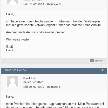
seit:
26.07.2005
Beiträge:
5
Hallo,
ich habe exakt das gleiche problem, Habe auch bei den Wahlregeln
mal die gewünschte vorwahl ergänzt, aber das brachte keine Abhilfe...
Ankommende Anrufe sind keinerlei problem...
Wer weiss weiter.
Gruß
Frank
Zitieren
#5
28.07.2005, 08:36
FrankF
neuer Benutzer
seit:
26.07.2005
Beiträge:
5
Hallo,
mein Problem hat sich gelöst. Lag natürlich an mir: Mein Passwort bei
der einrichtung des Internet-Telefons bei 1&1 und das Passwort bei