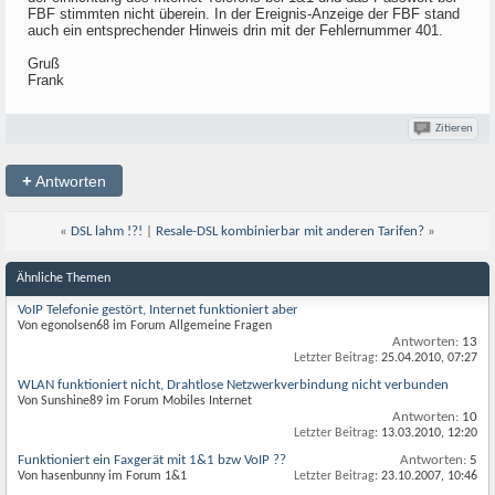
FBF stimmten nicht überein. In der Ereignis-Anzeige der FBF stand
auch ein entsprechender Hinweis drin mit der Fehlernummer 401.
Gruß
Frank
Zitieren
+
Antworten
«
DSL lahm !?!
|
Resale-DSL kombinierbar mit anderen Tarifen?
»
Ähnliche Themen
VoIP Telefonie gestört, Internet funktioniert aber
Von egonolsen68 im Forum Allgemeine Fragen
Antworten:
13
Letzter Beitrag:
25.04.2010,
07:27
WLAN funktioniert nicht, Drahtlose Netzwerkverbindung nicht verbunden
Von Sunshine89 im Forum Mobiles Internet
Antworten:
10
Letzter Beitrag:
13.03.2010,
12:20
Funktioniert ein Faxgerät mit 1&1 bzw VoIP ??
Antworten:
5
Von hasenbunny im Forum 1&1
Letzter Beitrag:
23.10.2007,
10:46