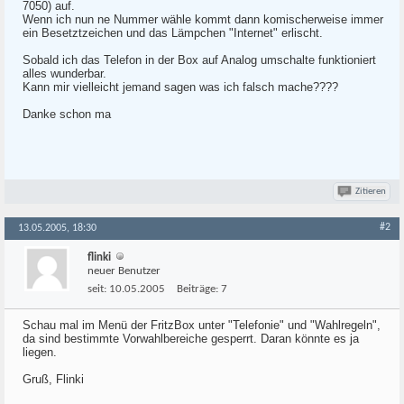
7050) auf.
Wenn ich nun ne Nummer wähle kommt dann komischerweise immer
ein Besetztzeichen und das Lämpchen "Internet" erlischt.
Sobald ich das Telefon in der Box auf Analog umschalte funktioniert
alles wunderbar.
Kann mir vielleicht jemand sagen was ich falsch mache????
Danke schon ma
Zitieren
#2
13.05.2005, 18:30
flinki
neuer Benutzer
seit:
10.05.2005
Beiträge:
7
Schau mal im Menü der FritzBox unter "Telefonie" und "Wahlregeln",
da sind bestimmte Vorwahlbereiche gesperrt. Daran könnte es ja
liegen.
Gruß, Flinki