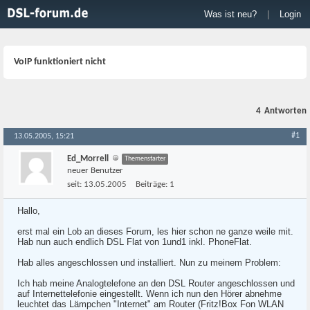
Was ist neu?
|
Login
VoIP funktioniert nicht
4
Antworten
#1
13.05.2005, 15:21
Ed_Morrell
Themenstarter
neuer Benutzer
seit:
13.05.2005
Beiträge:
1
Hallo,
erst mal ein Lob an dieses Forum, les hier schon ne ganze weile mit.
Hab nun auch endlich DSL Flat von 1und1 inkl. PhoneFlat.
Hab alles angeschlossen und installiert. Nun zu meinem Problem:
Ich hab meine Analogtelefone an den DSL Router angeschlossen und
auf Internettelefonie eingestellt. Wenn ich nun den Hörer abnehme
leuchtet das Lämpchen "Internet" am Router (Fritz!Box Fon WLAN