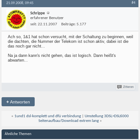
#4
21.09.2008, 09:45
Schrippe
erfahrener Benutzer
seit:
22.11.2007
Beiträge:
5.177
Ach so, 1&1 hat schon versucht, mit der Schaltung zu beginnen, weil
die dachten, die Nummer der Telekom ist schon aktiv, dabei ist die
das noch gar nicht...
Na ja dann kann's nicht gehen, das ist logisch. Dann heißt's
abwarten...
Zitieren
+
Antworten
«
1und1 dsl-komplett und dfü verbindung
|
Umstellung 3DSL>DSL6000
Seitenaufbau/Download extrem lang
»
Ähnliche Themen