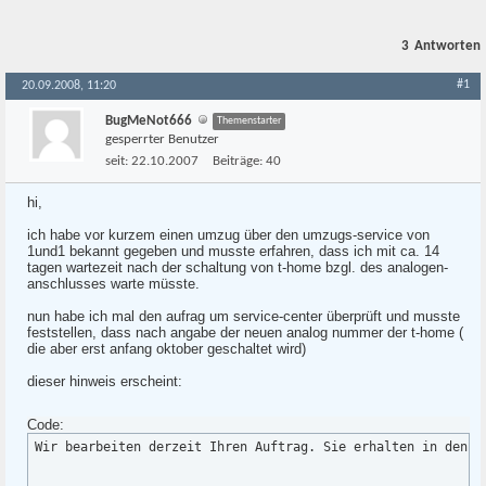
3
Antworten
#1
20.09.2008, 11:20
BugMeNot666
Themenstarter
gesperrter Benutzer
seit:
22.10.2007
Beiträge:
40
hi,
ich habe vor kurzem einen umzug über den umzugs-service von
1und1 bekannt gegeben und musste erfahren, dass ich mit ca. 14
tagen wartezeit nach der schaltung von t-home bzgl. des analogen-
anschlusses warte müsste.
nun habe ich mal den aufrag um service-center überprüft und musste
feststellen, dass nach angabe der neuen analog nummer der t-home (
die aber erst anfang oktober geschaltet wird)
dieser hinweis erscheint:
Code:
Wir bearbeiten derzeit Ihren Auftrag. Sie erhalten in den n