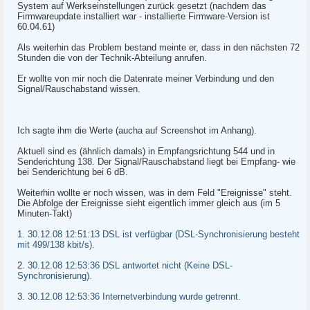
System auf Werkseinstellungen zurück gesetzt (nachdem das
Firmwareupdate installiert war - installierte Firmware-Version ist
60.04.61)
Als weiterhin das Problem bestand meinte er, dass in den nächsten 72
Stunden die von der Technik-Abteilung anrufen.
Er wollte von mir noch die Datenrate meiner Verbindung und den
Signal/Rauschabstand wissen.
Ich sagte ihm die Werte (aucha auf Screenshot im Anhang).
Aktuell sind es (ähnlich damals) in Empfangsrichtung 544 und in
Senderichtung 138. Der Signal/Rauschabstand liegt bei Empfang- wie
bei Senderichtung bei 6 dB.
Weiterhin wollte er noch wissen, was in dem Feld "Ereignisse" steht.
Die Abfolge der Ereignisse sieht eigentlich immer gleich aus (im 5
Minuten-Takt)
1. 30.12.08 12:51:13 DSL ist verfügbar (DSL-Synchronisierung besteht
mit 499/138 kbit/s).
2.
30.12.08 12:53:36 DSL antwortet nicht (Keine DSL-
Synchronisierung).
3.
30.12.08 12:53:36 Internetverbindung wurde getrennt.