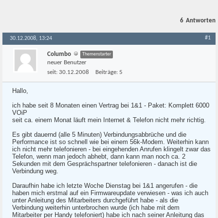
6
Antworten
#1
30.12.2008, 13:24
Columbo
Themenstarter
neuer Benutzer
seit:
30.12.2008
Beiträge:
5
Hallo,
ich habe seit 8 Monaten einen Vertrag bei 1&1 - Paket: Komplett 6000
VOiP
seit ca. einem Monat läuft mein Internet & Telefon nicht mehr richtig.
Es gibt dauernd (alle 5 Minuten) Verbindungsabbrüche und die
Performance ist so schnell wie bei einem 56k-Modem. Weiterhin kann
ich nicht mehr telefonieren - bei eingehenden Anrufen klingelt zwar das
Telefon, wenn man jedoch abhebt, dann kann man noch ca. 2
Sekunden mit dem Gesprächspartner telefonieren - danach ist die
Verbindung weg.
Daraufhin habe ich letzte Woche Dienstag bei 1&1 angerufen - die
haben mich erstmal auf ein Firmwareupdate verwiesen - was ich auch
unter Anleitung des Mitarbeiters durchgeführt habe - als die
Verbindung weiterhin unterbrochen wurde (ich habe mit dem
Mitarbeiter per Handy telefoniert) habe ich nach seiner Anleitung das