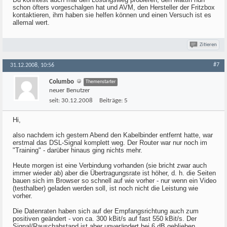
schon öfters vorgeschalgen hat und AVM, den Hersteller der Fritzbox
kontaktieren, ihm haben sie helfen können und einen Versuch ist es
allemal wert.
Zitieren
#7
31.12.2008, 10:56
Columbo
Themenstarter
neuer Benutzer
seit:
30.12.2008
Beiträge:
5
Hi,
also nachdem ich gestern Abend den Kabelbinder entfernt hatte, war
erstmal das DSL-Signal komplett weg. Der Router war nur noch im
"Training" - darüber hinaus ging nichts mehr.
Heute morgen ist eine Verbindung vorhanden (sie bricht zwar auch
immer wieder ab) aber die Übertragungsrate ist höher, d. h. die Seiten
bauen sich im Browser so schnell auf wie vorher - nur wenn ein Video
(testhalber) geladen werden soll, ist noch nicht die Leistung wie
vorher.
Die Datenraten haben sich auf der Empfangsrichtung auch zum
positiven geändert - von ca. 300 kBit/s auf fast 550 kBit/s. Der
Signal/Rauschabstand ist aber unverändert bei 6 dB geblieben.