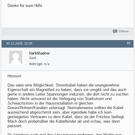
Danke für eure Hilfe
Zitieren
#6
30.12.2008, 22:39
DarkShadow
Gast
Beiträge:
n/a
Hmmm!
Das wäre eine Möglichkeit. Stromkabel haben die unangenehme
Eigenschaft ein Magnetfed zu haben, dass sie umgibt und das auch
gerne in andere Leiter Spannungen induziert, die dort nicht zu suchen
haben. Nicht umsonst ist die Verlegung von Starkstrom und
Schwachstrom in der Hausinstallation in gleichen
Dosen/Rohren/Kanälen untersagt. Normalerweise sollten die Kabel
ausreichend abgeschirmt sein, aber irgendwie habe ich kein
gesteigertes Vertrauen zu dem Kabel, dass da der Frtizbox beiliegt.
Mach doch probehalber die Kabelbinder ab und schau, was dann
passiert.
Du könntest auch mal den Lösungsweg probieren, den Mattin nun