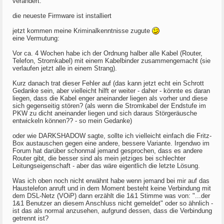
verändert.
die neueste Firmware ist installiert
jetzt kommen meine Kriminalkenntnisse zugute
eine Vermutung:
Vor ca. 4 Wochen habe ich der Ordnung halber alle Kabel (Router,
Telefon, Stromkabel) mit einem Kabelbinder zusammengemacht (sie
verlaufen jetzt alle in einem Strang).
Kurz danach trat dieser Fehler auf (das kann jetzt echt ein Schrott
Gedanke sein, aber vielleicht hilft er weiter - daher - könnte es daran
liegen, dass die Kabel enger aneinander liegen als vorher und diese
sich gegenseitig stören? (als wenn die Stromkabel der Endstufe im
PKW zu dicht aneinander liegen und sich daraus Störgeräusche
entwickeln können?? - so mein Gedanke)
oder wie DARKSHADOW sagte, sollte ich vielleicht einfach die Fritz-
Box austauschen gegen eine andere, bessere Variante. Irgendwo im
Forum hat darüber schonmal jemand gesprochen, dass es andere
Router gibt, die besser sind als mein jetziges bei schlechter
Leitungseigenschaft - aber das wäre eigentlich die letzte Lösung.
Was ich oben noch nicht erwähnt habe wenn jemand bei mir auf das
Haustelefon anruft und in dem Moment besteht keine Verbindung mit
dem DSL-Netz (VOiP) dann erzählt die 1&1 Stimme was von: "...der
1&1 Benutzer an diesem Anschluss nicht gemeldet" oder so ähnlich -
ist das als normal anzusehen, aufgrund dessen, dass die Verbindung
getrennt ist?