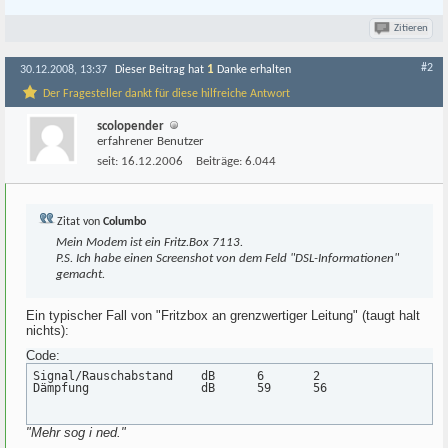
Zitieren
#2
1
30.12.2008, 13:37
Dieser Beitrag hat
Danke erhalten
Der Fragesteller dankt für diese hilfreiche Antwort
scolopender
erfahrener Benutzer
seit:
16.12.2006
Beiträge:
6.044
Zitat von
Columbo
Mein Modem ist ein Fritz.Box 7113.
P.S. Ich habe einen Screenshot von dem Feld "DSL-Informationen"
gemacht.
Ein typischer Fall von "Fritzbox an grenzwertiger Leitung" (taugt halt
nichts):
Code:
Signal/Rauschabstand    dB      6       2

Dämpfung                dB      59      56
"Mehr sog i ned."