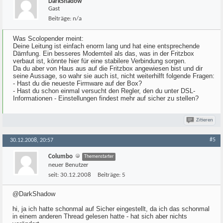
DarkShadow
Gast
Beiträge:
n/a
Was Scolopender meint:
Deine Leitung ist einfach enorm lang und hat eine entsprechende
Dämfung. Ein besseres Modemteil als das, was in der Fritzbox
verbaut ist, könnte hier für eine stabilere Verbindung sorgen.
Da du aber von Haus aus auf die Fritzbox angewiesen bist und dir
seine Aussage, so wahr sie auch ist, nicht weiterhilft folgende Fragen:
- Hast du die neueste Firmware auf der Box?
- Hast du schon einmal versucht den Regler, den du unter DSL-
Informationen - Einstellungen findest mehr auf sicher zu stellen?
Zitieren
#5
30.12.2008, 20:57
Columbo
Themenstarter
neuer Benutzer
seit:
30.12.2008
Beiträge:
5
@DarkShadow
hi, ja ich hatte schonmal auf Sicher eingestellt, da ich das schonmal
in einem anderen Thread gelesen hatte - hat sich aber nichts