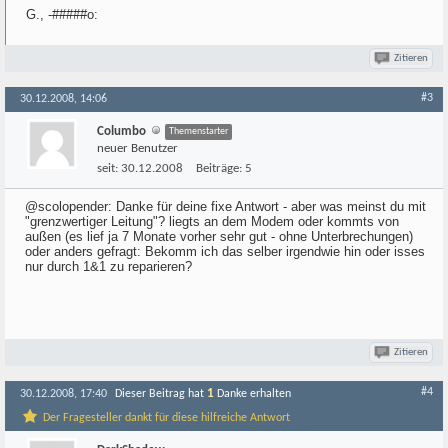
G., -#####o:
Zitieren
#3
30.12.2008, 14:06
Columbo
Themenstarter
neuer Benutzer
seit:
30.12.2008
Beiträge:
5
@scolopender: Danke für deine fixe Antwort - aber was meinst du mit
"grenzwertiger Leitung"? liegts an dem Modem oder kommts von
außen (es lief ja 7 Monate vorher sehr gut - ohne Unterbrechungen)
oder anders gefragt: Bekomm ich das selber irgendwie hin oder isses
nur durch 1&1 zu reparieren?
Zitieren
#4
1
30.12.2008, 17:40
Dieser Beitrag hat
Danke erhalten
Der Fragesteller dankt für diese hilfreiche Antwort