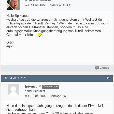
erfahrener Benutzer
seit:
29.06.2008
Beiträge:
2.495
Hallo Spikeneu,
weshalb hast du die Einzugsermächtigung storniert ? Wolltest du
frühzeitig aus dem 1und1 Vertrag ? Wenn dem so ist, kannst du nicht
einfach so den Geltransfer stoppen, sondern muss eine
ordnungsgemäße Kündigungsbestätigung von 1und1 bekommen.
Gib mal mehr Infos...
Grüß
egon
Zitieren
#3
03.04.2009, 20:23
Spikeneu
Themenstarter
neuer Benutzer
seit:
03.04.2009
Beiträge:
26
Habe die einzugsermächtigung entzogen, da ich dieser Firma 1&1
nicht vertrauen kann.
Die haben mir es auch am 24.02.2009 bestätigt, das sie es