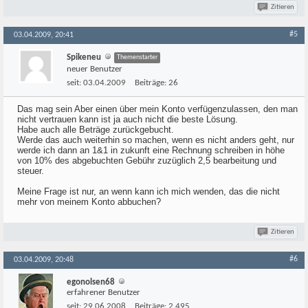
Zitieren
#5
03.04.2009, 20:41
Spikeneu
Themenstarter
neuer Benutzer
seit:
03.04.2009
Beiträge:
26
Das mag sein Aber einen über mein Konto verfügenzulassen, den man
nicht vertrauen kann ist ja auch nicht die beste Lösung.
Habe auch alle Beträge zurückgebucht.
Werde das auch weiterhin so machen, wenn es nicht anders geht, nur
werde ich dann an 1&1 in zukunft eine Rechnung schreiben in höhe
von 10% des abgebuchten Gebühr zuzüglich 2,5 bearbeitung und
steuer.
Meine Frage ist nur, an wenn kann ich mich wenden, das die nicht
mehr von meinem Konto abbuchen?
Zitieren
#6
03.04.2009, 20:48
egonolsen68
erfahrener Benutzer
seit:
29.06.2008
Beiträge:
2.495