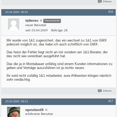
Zitieren
#16
23.04.2009, 00:25
Spikeneu
Themenstarter
neuer Benutzer
seit:
03.04.2009
Beiträge:
26
Mir wurde von 1&1 zugesichert, das ein wechsel zu 1&1 von GMX
jederzeit möglich ist, das habe ich auch schriftlich von GMX.
Das heist der Fehler liegt nicht an mir sondern am 1&1-Berater, der
das nicht wie vereinbart ausgeführt hat.
Das die ja in Montabauer unfähig sind einem Kunden informationen zu
geben und Verträge auszuführen ist ja nichts neues.
Ihr seid nicht zufällig 1&1 mitarbeiter, eure ANtworten klingen nämlich
sehr verdächtig.
Zitieren
#17
23.04.2009, 06:51
egonolsen68
erfahrener Benutzer