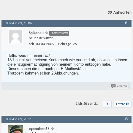
30
Antworten
#1
03.04.2009, 18:06
Spikeneu
Themenstarter
neuer Benutzer
seit:
03.04.2009
Beiträge:
26
Hallo, weis mir einer rat?
1&1 bucht von meinem Konto nach wie vor geld ab, ob wohl ich ihnen
die einzugsermächtigung von meinem Konto entzogen habe.
Dieses haben die mir auch per E-Mailbestätigt.
Trotzdem kahmen schon 2 Abbuchungen.
Zitieren
1 bis 20 von
31
Letzte
#2
03.04.2009, 20:11
egonolsen68