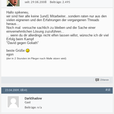
seit:
29.06.2008
Beiträge:
2.495
Hallo spikeneu,
wir sind hier alle keine 1und1 Mitarbeiter...sondern raten nur aus den
vielen eignenen und den Erfahrungen der vergangenen Threads
heraus...
Noch mal: versuche sachlich zu bleiben und die Sache einer
einvernehmlichen Lösung zuzuführen...
... wenn du dir allerdings nicht elfen lassen willst, wünsche ich dir viel
Erfolg beim Kampf
"David gegen Goliath"
beste Grüße
egon
(der in 2 Stunden im Flieger nach Malle sitzen wird)
Zitieren
#18
23.04.2009, 08:41
DarkShadow
Gast
Beiträge:
n/a