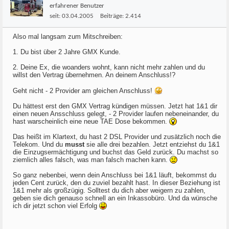
erfahrener Benutzer
seit:
03.04.2005
Beiträge:
2.414
Also mal langsam zum Mitschreiben:
1. Du bist über 2 Jahre GMX Kunde.
2. Deine Ex, die woanders wohnt, kann nicht mehr zahlen und du
willst den Vertrag übernehmen. An deinem Anschluss!?
Geht nicht - 2 Provider am gleichen Anschluss!
Du hättest erst den GMX Vertrag kündigen müssen. Jetzt hat 1&1 dir
einen neuen Ansschluss gelegt, - 2 Provider laufen nebeneinander, du
hast warscheinlich eine neue TAE Dose bekommen.
Das heißt im Klartext, du hast 2 DSL Provider und zusätzlich noch die
Telekom. Und du
musst
sie alle drei bezahlen. Jetzt entziehst du 1&1
die Einzugsermächtigung und buchst das Geld zurück. Du machst so
ziemlich alles falsch, was man falsch machen kann.
So ganz nebenbei, wenn dein Anschluss bei 1&1 läuft, bekommst du
jeden Cent zurück, den du zuviel bezahlt hast. In dieser Beziehung ist
1&1 mehr als großzügig. Solltest du dich aber weigern zu zahlen,
geben sie dich genauso schnell an ein Inkassobüro. Und da wünsche
ich dir jetzt schon viel Erfolg