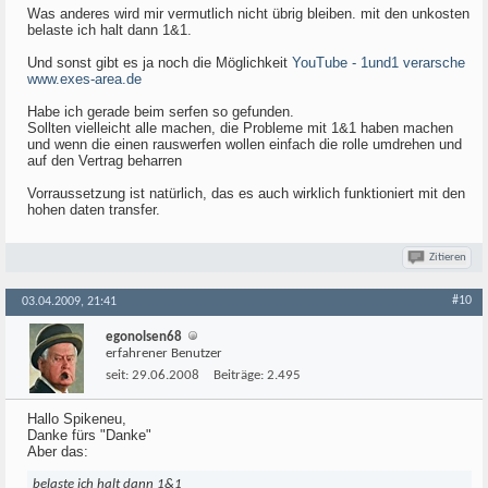
Was anderes wird mir vermutlich nicht übrig bleiben. mit den unkosten
belaste ich halt dann 1&1.
Und sonst gibt es ja noch die Möglichkeit
YouTube - 1und1 verarsche
www.exes-area.de
Habe ich gerade beim serfen so gefunden.
Sollten vielleicht alle machen, die Probleme mit 1&1 haben machen
und wenn die einen rauswerfen wollen einfach die rolle umdrehen und
auf den Vertrag beharren
Vorraussetzung ist natürlich, das es auch wirklich funktioniert mit den
hohen daten transfer.
Zitieren
#10
03.04.2009, 21:41
egonolsen68
erfahrener Benutzer
seit:
29.06.2008
Beiträge:
2.495
Hallo Spikeneu,
Danke fürs "Danke"
Aber das:
belaste ich halt dann 1&1