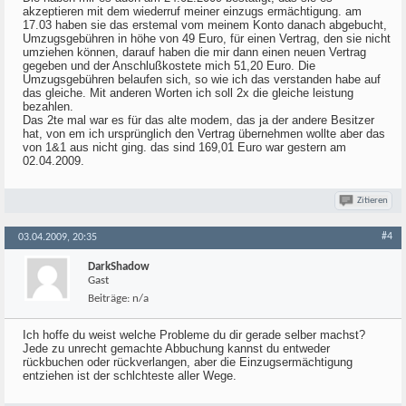
akzeptieren mit dem wiederruf meiner einzugs ermächtigung. am
17.03 haben sie das erstemal vom meinem Konto danach abgebucht,
Umzugsgebühren in höhe von 49 Euro, für einen Vertrag, den sie nicht
umziehen können, darauf haben die mir dann einen neuen Vertrag
gegeben und der Anschlußkostete mich 51,20 Euro. Die
Umzugsgebühren belaufen sich, so wie ich das verstanden habe auf
das gleiche. Mit anderen Worten ich soll 2x die gleiche leistung
bezahlen.
Das 2te mal war es für das alte modem, das ja der andere Besitzer
hat, von em ich ursprünglich den Vertrag übernehmen wollte aber das
von 1&1 aus nicht ging. das sind 169,01 Euro war gestern am
02.04.2009.
Zitieren
#4
03.04.2009, 20:35
DarkShadow
Gast
Beiträge:
n/a
Ich hoffe du weist welche Probleme du dir gerade selber machst?
Jede zu unrecht gemachte Abbuchung kannst du entweder
rückbuchen oder rückverlangen, aber die Einzugsermächtigung
entziehen ist der schlchteste aller Wege.