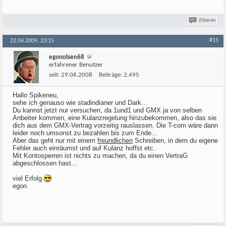
Zitieren
#15
22.04.2009, 23:15
egonolsen68
erfahrener Benutzer
seit:
29.06.2008
Beiträge:
2.495
Hallo Spikeneu,
sehe ich genauso wie stadindianer und Dark...
Du kannst jetzt nur versuchen, da 1und1 und GMX ja von selben
Anbeiter kommen, eine Kulanzregelung hinzubekommen, also das sie
dich aus dem GMX-Vertrag vorzeitig rauslassen. Die T-com wäre dann
leider noch umsonst zu bezahlen bis zum Ende...
Aber das geht nur mit einem
freundlichen
Schreiben, in dem du eigene
Fehler auch einräumst und auf Kulanz hoffst etc.
Mit Kontosperren ist nichts zu machen, da du einen VertraG
abgeschlossen hast...
viel Erfolg
egon