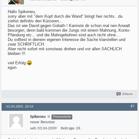
Hallo Spikeneu,
sorry aber mit "dem Kopf durch die Wand" bringt hier nichts...du
ziehst definitiv den Kürzeren...
Das ist wie David gegen Goliath ! Kannste dir schon mal nen Anwalt
besorgen, denn bald kommen die Jungs mit einem Mahnung..Konto-
Pfändung etc... und die Mahngebühren sind auch nicht ohne....
Du solltest in deinem eigenen Interesse die Sache klarstellen und
zwar SCHRIFTLICH.
Aber nicht sofort mit sonstwas drohen und vor allen SACHLICH
bleiben !!!
viel Erfolg
egon
Zitieren
#7
03.04.2009, 20:54
Spikeneu
Themenstarter
neuer Benutzer
seit:
03.04.2009
Beiträge:
26