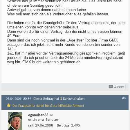
Schicke das ja immer schriftlich per Fax an die. Das letzte fax habe
ch denen am Sonntag geschickt.
Antwort gab es von denen natürlich noch keine.
Was soll man sich den als verbraucher alles gefallen lassen.
Die haben mir 2x die Grundgebühr für den Vertrag abgebucht, der nicht
umziehen konnte von denenihrer seite aus.
Dann wollen die für einen Vertrag, den die nicht umschreiben können
49 Euro
Dann sind die noch nichtmal in der LAge ihrer Tochter Firma GMX
zusagen, das ich jetzt nicht mehr Kunde von denen bin sonder von
1&1.
1&1 hat mir aber vor der Vertragsänderung gesagt "kein Problem, geht
jederzeit, da ich ja schon über die 24 Monate mindestvertragslaufzeit
weg bin. GMX bucht weiter hin gebühren ab.
Zitieren
#8
1
03.04.2009, 20:59
Dieser Beitrag hat
Danke erhalten
Der Fragesteller dankt für diese hilfreiche Antwort
egonolsen68
erfahrener Benutzer
seit:
29.06.2008
Beiträge:
2.495