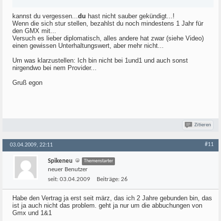
kannst du vergessen...
du
hast nicht sauber gekündigt...!
Wenn die sich stur stellen, bezahlst du noch mindestens 1 Jahr für
den GMX mit...
Versuch es lieber diplomatisch, alles andere hat zwar (siehe Video)
einen gewissen Unterhaltungswert, aber mehr nicht...
Um was klarzustellen: Ich bin nicht bei 1und1 und auch sonst
nirgendwo bei nem Provider...
Gruß egon
Zitieren
#11
03.04.2009, 22:11
Spikeneu
Themenstarter
neuer Benutzer
seit:
03.04.2009
Beiträge:
26
Habe den Vertrag ja erst seit märz, das ich 2 Jahre gebunden bin, das
ist ja auch nicht das problem. geht ja nur um die abbuchungen von
Gmx und 1&1