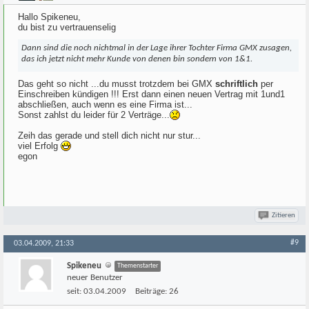
Hallo Spikeneu,
du bist zu vertrauenselig
Dann sind die noch nichtmal in der Lage ihrer Tochter Firma GMX zusagen,
das ich jetzt nicht mehr Kunde von denen bin sondern von 1&1.
Das geht so nicht ...du musst trotzdem bei GMX
schriftlich
per
Einschreiben kündigen !!! Erst dann einen neuen Vertrag mit 1und1
abschließen, auch wenn es eine Firma ist...
Sonst zahlst du leider für 2 Verträge...
Zeih das gerade und stell dich nicht nur stur...
viel Erfolg
egon
Zitieren
#9
03.04.2009, 21:33
Spikeneu
Themenstarter
neuer Benutzer
seit:
03.04.2009
Beiträge:
26