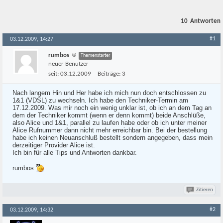
10
Antworten
#1
03.12.2009, 14:27
rumbos
Themenstarter
neuer Benutzer
seit:
03.12.2009
Beiträge:
3
Nach langem Hin und Her habe ich mich nun doch entschlossen zu
1&1 (VDSL) zu wechseln. Ich habe den Techniker-Termin am
17.12.2009. Was mir noch ein wenig unklar ist, ob ich an dem Tag an
dem der Techniker kommt (wenn er denn kommt) beide Anschlüße,
also Alice und 1&1, parallel zu laufen habe oder ob ich unter meiner
Alice Rufnummer dann nicht mehr erreichbar bin. Bei der bestellung
habe ich keinen Neuanschluß bestellt sondern angegeben, dass mein
derzeitiger Provider Alice ist.
Ich bin für alle Tips und Antworten dankbar.
rumbos
Zitieren
#2
03.12.2009, 14:32