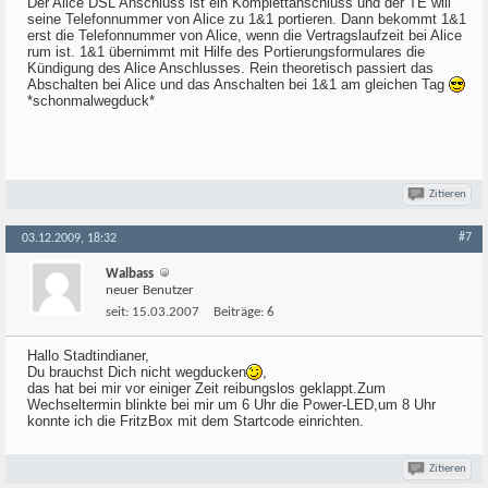
Der Alice DSL Anschluss ist ein Komplettanschluss und der TE will
seine Telefonnummer von Alice zu 1&1 portieren. Dann bekommt 1&1
erst die Telefonnummer von Alice, wenn die Vertragslaufzeit bei Alice
rum ist. 1&1 übernimmt mit Hilfe des Portierungsformulares die
Kündigung des Alice Anschlusses. Rein theoretisch passiert das
Abschalten bei Alice und das Anschalten bei 1&1 am gleichen Tag
*schonmalwegduck*
Zitieren
#7
03.12.2009, 18:32
Walbass
neuer Benutzer
seit:
15.03.2007
Beiträge:
6
Hallo Stadtindianer,
Du brauchst Dich nicht wegducken
,
das hat bei mir vor einiger Zeit reibungslos geklappt.Zum
Wechseltermin blinkte bei mir um 6 Uhr die Power-LED,um 8 Uhr
konnte ich die FritzBox mit dem Startcode einrichten.
Zitieren