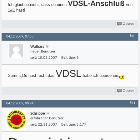
VDSL-Anschluß
Ich glaubne nicht, dass du einen
von
1&1 hast!
Zitieren
#10
04.12.2009, 07:53
Walbass
neuer Benutzer
seit:
15.03.2007
Beiträge:
6
VDSL
Stimmt,Du hast recht,das
habe ich übersehen.
Zitieren
#11
04.12.2009, 08:24
Schrippe
erfahrener Benutzer
seit:
22.11.2007
Beiträge:
5.177