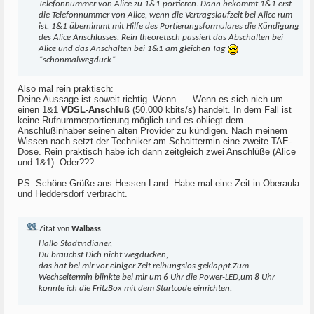
Telefonnummer von Alice zu 1&1 portieren. Dann bekommt 1&1 erst
die Telefonnummer von Alice, wenn die Vertragslaufzeit bei Alice rum
ist. 1&1 übernimmt mit Hilfe des Portierungsformulares die Kündigung
des Alice Anschlusses. Rein theoretisch passiert das Abschalten bei
Alice und das Anschalten bei 1&1 am gleichen Tag
*schonmalwegduck*
Also mal rein praktisch:
Deine Aussage ist soweit richtig. Wenn .... Wenn es sich nich um
einen 1&1
VDSL-Anschluß
(50.000 kbits/s) handelt. In dem Fall ist
keine Rufnummerportierung möglich und es obliegt dem
Anschlußinhaber seinen alten Provider zu kündigen. Nach meinem
Wissen nach setzt der Techniker am Schalttermin eine zweite TAE-
Dose. Rein praktisch habe ich dann zeitgleich zwei Anschlüße (Alice
und 1&1). Oder???
PS: Schöne Grüße ans Hessen-Land. Habe mal eine Zeit in Oberaula
und Heddersdorf verbracht.
Zitat von
Walbass
Hallo Stadtindianer,
Du brauchst Dich nicht wegducken,
das hat bei mir vor einiger Zeit reibungslos geklappt.Zum
Wechseltermin blinkte bei mir um 6 Uhr die Power-LED,um 8 Uhr
konnte ich die FritzBox mit dem Startcode einrichten.