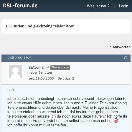
Was ist neu?
|
Login
DSL surfen und gleichzeitig telefonieren
7
Antworten
#1
19.08.2005, 17:23
SEALomat
Themenstarter
neuer Benutzer
seit:
19.08.2005
Beiträge:
2
hallo,
ich bin jetzt nicht unbedingt technisch sehr versiert, deswegen könnte
ich bitte etwas Hilfe gebrauchen. Ich nutze z.Z. einen Telekom Analog
Telefonanschluss und denke über dsl nach. Meine Frage ist also,
kann ich einfach so während ich mit dsl ins internet gehe einfach
telefonieren oder müsste ich da noch etwas dazu kaufen? Ich hoffe ihr
konntet meine Frage verstehen, ich selbst glaube nich richtig.
ich hoffe ihr könnt mir weiterhelfen...