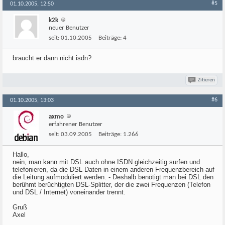
#5
01.10.2005, 12:50
k2k
neuer Benutzer
seit:
01.10.2005
Beiträge:
4
braucht er dann nicht isdn?
Zitieren
#6
01.10.2005, 13:03
axmo
erfahrener Benutzer
seit:
03.09.2005
Beiträge:
1.266
Hallo,
nein, man kann mit DSL auch ohne ISDN gleichzeitig surfen und
telefonieren, da die DSL-Daten in einem anderen Frequenzbereich auf
die Leitung aufmoduliert werden. - Deshalb benötigt man bei DSL den
berühmt berüchtigten DSL-Splitter, der die zwei Frequenzen (Telefon
und DSL / Internet) voneinander trennt.
Gruß
Axel