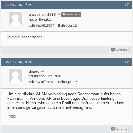
#7
29.05.2010, 18:25
a.wegmann1995
Themenstarter
neuer Benutzer
seit:
02.05.2009
Beiträge:
12
jajajajaj passt schon
Zitieren
#8
07.07.2010, 01:28
dinoco
erfahrener Benutzer
seit:
14.06.2010
Beiträge:
191
Um eine direkte WLAN Verbindung nach Rechnerstart aufzubauen,
kann man in Windows XP eine bevorzugte Drahtlosverbindung
einstellen. Hierzu wird dann ein Profil dauerhaft gespeichert, sodass
eine ständige Eingabe nicht mehr notwendig wird.
Infos
Zitieren