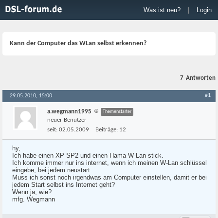
Was ist neu?
|
Login
Kann der Computer das WLan selbst erkennen?
7
Antworten
#1
29.05.2010, 15:00
a.wegmann1995
Themenstarter
neuer Benutzer
seit:
02.05.2009
Beiträge:
12
hy,
Ich habe einen XP SP2 und einen Hama W-Lan stick.
Ich komme immer nur ins internet, wenn ich meinen W-Lan schlüssel
eingebe, bei jedem neustart.
Muss ich sonst noch irgendwas am Computer einstellen, damit er bei
jedem Start selbst ins Internet geht?
Wenn ja, wie?
mfg. Wegmann