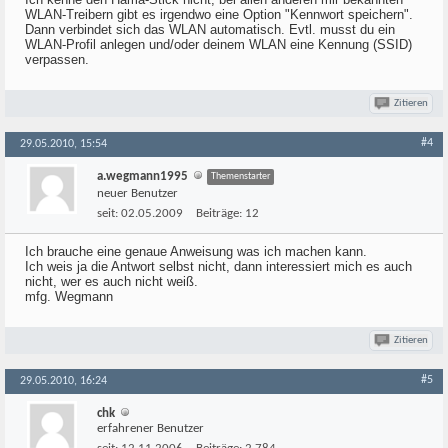
WLAN-Treibern gibt es irgendwo eine Option "Kennwort speichern".
Dann verbindet sich das WLAN automatisch. Evtl. musst du ein
WLAN-Profil anlegen und/oder deinem WLAN eine Kennung (SSID)
verpassen.
Zitieren
#4
29.05.2010, 15:54
a.wegmann1995
Themenstarter
neuer Benutzer
seit:
02.05.2009
Beiträge:
12
Ich brauche eine genaue Anweisung was ich machen kann.
Ich weis ja die Antwort selbst nicht, dann interessiert mich es auch
nicht, wer es auch nicht weiß.
mfg. Wegmann
Zitieren
#5
29.05.2010, 16:24
chk
erfahrener Benutzer