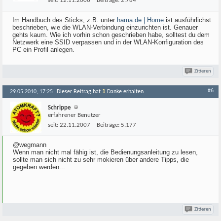
seit:
12.11.2006
Beiträge:
2.784
Im Handbuch des Sticks, z.B. unter
hama.de | Home
ist ausführlichst
beschrieben, wie die WLAN-Verbindung einzurichten ist. Genauer
gehts kaum. Wie ich vorhin schon geschrieben habe, solltest du dem
Netzwerk eine SSID verpassen und in der WLAN-Konfiguration des
PC ein Profil anlegen.
Zitieren
#6
1
29.05.2010, 17:25
Dieser Beitrag hat
Danke erhalten
Schrippe
erfahrener Benutzer
seit:
22.11.2007
Beiträge:
5.177
@wegmann
Wenn man nicht mal fähig ist, die Bedienungsanleitung zu lesen,
sollte man sich nicht zu sehr mokieren über andere Tipps, die
gegeben werden...
Zitieren