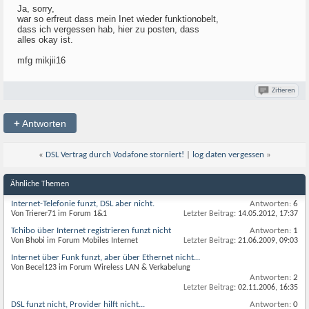
Ja, sorry,
war so erfreut dass mein Inet wieder funktionobelt,
dass ich vergessen hab, hier zu posten, dass
alles okay ist.
mfg mikjii16
Zitieren
+
Antworten
«
DSL Vertrag durch Vodafone storniert!
|
log daten vergessen
»
Ähnliche Themen
Internet-Telefonie funzt, DSL aber nicht.
Antworten:
6
Von Trierer71 im Forum 1&1
Letzter Beitrag:
14.05.2012,
17:37
Tchibo über Internet registrieren funzt nicht
Antworten:
1
Von Bhobi im Forum Mobiles Internet
Letzter Beitrag:
21.06.2009,
09:03
Internet über Funk funzt, aber über Ethernet nicht...
Von Becel123 im Forum Wireless LAN & Verkabelung
Antworten:
2
Letzter Beitrag:
02.11.2006,
16:35
DSL funzt nicht, Provider hilft nicht...
Antworten:
0