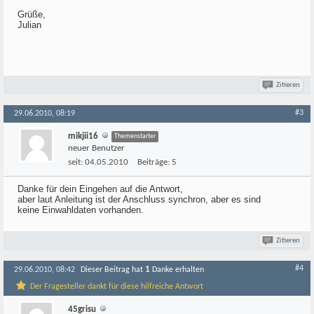
Grüße,
Julian
Zitieren
#3
29.06.2010, 08:19
mikjii16
Themenstarter
neuer Benutzer
seit:
04.05.2010
Beiträge:
5
Danke für dein Eingehen auf die Antwort,
aber laut Anleitung ist der Anschluss synchron, aber es sind
keine Einwahldaten vorhanden.
Zitieren
#4
1
29.06.2010, 08:42
Dieser Beitrag hat
Danke erhalten
Der Fragesteller dankt für diese hilfreiche Antwort
45grisu