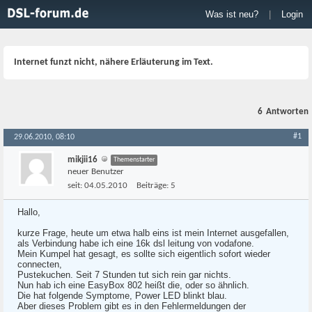
Was ist neu?
|
Login
Internet funzt nicht, nähere Erläuterung im Text.
6
Antworten
#1
29.06.2010, 08:10
mikjii16
Themenstarter
neuer Benutzer
seit:
04.05.2010
Beiträge:
5
Hallo,
kurze Frage, heute um etwa halb eins ist mein Internet ausgefallen,
als Verbindung habe ich eine 16k dsl leitung von vodafone.
Mein Kumpel hat gesagt, es sollte sich eigentlich sofort wieder
connecten,
Pustekuchen. Seit 7 Stunden tut sich rein gar nichts.
Nun hab ich eine EasyBox 802 heißt die, oder so ähnlich.
Die hat folgende Symptome, Power LED blinkt blau.
Aber dieses Problem gibt es in den Fehlermeldungen der