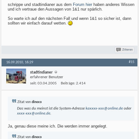
schrippe und stadtindianer aus dem
Forum hier
haben anderes Wissen
und ich vertraue den Aussagen von 1&1 nur spärlich.
So warte ich auf den nächsten Fall und wenn 1&1 so sicher ist, dann
sollten wir einfach darauf wetten.
Zitieren
#15
16.09.2010, 16:29
stadtindianer
erfahrener Benutzer
seit:
03.04.2005
Beiträge:
2.414
Zitat von
dinoco
Das was du meinst ist die System-Adresse
kaxxxx-xxx@online.de
oder
xxxx-xxx@online.de
.
Ja, genau diese meine ich. Die werden immer angelegt.
Zitat von
dinoco