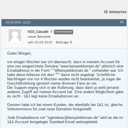
18
Antworten
#1
03.09.2010, 12:21
H2O_Cascade
Themenstarter
neuer Benutzer
seit:
03.09.2010
Beiträge:
8
Guten Morgen,
vor einigen Wochen war ich überrascht, dass in meinem Account für
eine neu eingerichtete Domäne "www.beispieldomain.de" plötzlich eine
Emailadresse in der Form " *@beispieldomain.de " vorhanden war. Ich
habe diese Adresse mit dem "*" davor nicht angelegt. Schriftliche
Nachfragen von vor 4 Wochen wurden nicht beantwortet, ja sogar die
Geschäftsleitung ignoriert meine diversen Faxe an sie.
Der Support erging sich in der Äußerung, dass dann ja wohl jemand
anderes Zugriff auf meinen Account hat. Eine andere Möglichkeit gäbe
es nicht - 1&1 legt keine Emailadressen an.
Gestern habe ich bei einem Kunden, der ebenfalls bei 1&1 ist, gleiche
Vorkommnisse für zwei neue Domänen festgestellt.
Jede Emailadresse mit "irgendwas@beispieldomain.de" wird an die im
1&1-Account festgelegte Standard-Email weitergeleitet.