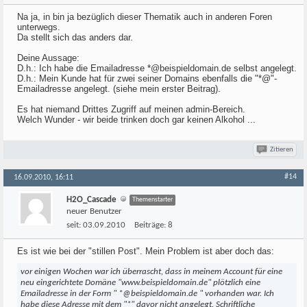
Na ja, in bin ja bezüglich dieser Thematik auch in anderen Foren
unterwegs.
Da stellt sich das anders dar.
Deine Aussage:
D.h.: Ich habe die Emailadresse *@beispieldomain.de selbst angelegt.
D.h.: Mein Kunde hat für zwei seiner Domains ebenfalls die "*@"-
Emailadresse angelegt. (siehe mein erster Beitrag).
Es hat niemand Drittes Zugriff auf meinen admin-Bereich.
Welch Wunder - wir beide trinken doch gar keinen Alkohol ...
Zitieren
#14
16.09.2010, 16:11
H2O_Cascade
Themenstarter
neuer Benutzer
seit:
03.09.2010
Beiträge:
8
Es ist wie bei der "stillen Post". Mein Problem ist aber doch das:
vor einigen Wochen war ich überrascht, dass in meinem Account für eine
neu eingerichtete Domäne "www.beispieldomain.de" plötzlich eine
Emailadresse in der Form " *@beispieldomain.de " vorhanden war. Ich
habe diese Adresse mit dem "*" davor nicht angelegt. Schriftliche