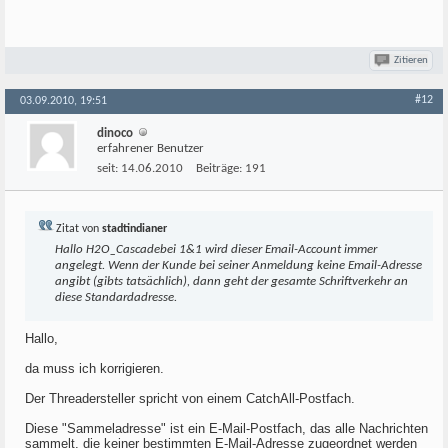
Zitieren
#12
03.09.2010, 19:51
dinoco
erfahrener Benutzer
seit:
14.06.2010
Beiträge:
191
Zitat von
stadtindianer
Hallo
H2O_Cascade
bei 1&1 wird dieser Email-Account immer
angelegt. Wenn der Kunde bei seiner Anmeldung keine Email-Adresse
angibt (gibts tatsächlich), dann geht der gesamte Schriftverkehr an
diese Standardadresse.
Hallo,
da muss ich korrigieren.
Der Threadersteller spricht von einem CatchAll-Postfach.
Diese "Sammeladresse" ist ein E-Mail-Postfach, das alle Nachrichten
sammelt, die keiner bestimmten E-Mail-Adresse zugeordnet werden