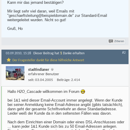
Kann mir das jemand bestätigen?
Mir liegt sehr viel daran, weil Emails mit
"geschaeftsleitung@beispieldomain.de" zur Standard-Email
weitergeleitet wurden. Nicht so gut!
Gruß, Ho
Zitieren
#2
1
03.09.2010, 15:28
Dieser Beitrag hat
Danke erhalten
Der Fragesteller dankt für diese hilfreiche Antwort
stadtindianer
erfahrener Benutzer
seit:
03.04.2005
Beiträge:
2.414
Hallo
H2O_Cascade
willkommen im Forum
bei 1&1 wird dieser Email-Account immer angelegt. Wenn der Kunde
bei seiner Anmeldung keine Email-Adresse angibt (gibts tatsächlich),
dann geht der gesamte Schriftverkehr an diese Standardadresse.
Leider weiß der Kunde da in den seltensten Fällen was davon.
Nach dem Einrichten einer Domain oder eines DSL-Anschlusses oder
... kann jeder 1&1 Kunde sich bis zu 50 Email-Adressen anlegen.