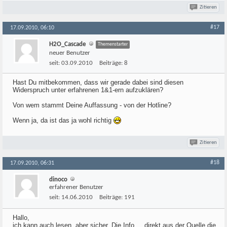
Zitieren
#17
17.09.2010, 06:10
H2O_Cascade
Themenstarter
neuer Benutzer
seit:
03.09.2010
Beiträge:
8
Hast Du mitbekommen, dass wir gerade dabei sind diesen
Widerspruch unter erfahrenen 1&1-ern aufzuklären?
Von wem stammt Deine Auffassung - von der Hotline?
Wenn ja, da ist das ja wohl richtig
Zitieren
#18
17.09.2010, 06:31
dinoco
erfahrener Benutzer
seit:
14.06.2010
Beiträge:
191
Hallo,
ich kann auch lesen, aber sicher. Die Info.... direkt aus der Quelle die