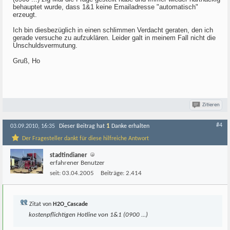
behauptet wurde, dass 1&1 keine Emailadresse "automatisch"
erzeugt.
Ich bin diesbezüglich in einen schlimmen Verdacht geraten, den ich
gerade versuche zu aufzuklären. Leider galt in meinem Fall nicht die
Unschuldsvermutung.
Gruß, Ho
Zitieren
#4
1
03.09.2010, 16:35
Dieser Beitrag hat
Danke erhalten
Der Fragesteller dankt für diese hilfreiche Antwort
stadtindianer
erfahrener Benutzer
seit:
03.04.2005
Beiträge:
2.414
Zitat von
H2O_Cascade
kostenpflichtigen Hotline von 1&1 (0900 ...)