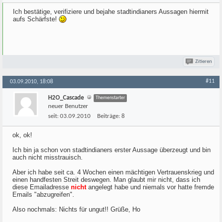
Ich bestätige, verifiziere und bejahe stadtindianers Aussagen hiermit
aufs Schärfste!
Zitieren
#11
03.09.2010, 18:08
H2O_Cascade
Themenstarter
neuer Benutzer
seit:
03.09.2010
Beiträge:
8
ok, ok!
Ich bin ja schon von stadtindianers erster Aussage überzeugt und bin
auch nicht misstrauisch.
Aber ich habe seit ca. 4 Wochen einen mächtigen Vertrauenskrieg und
einen handfesten Streit deswegen. Man glaubt mir nicht, dass ich
diese Emailadresse
nicht
angelegt habe und niemals vor hatte fremde
Emails "abzugreifen".
Also nochmals: Nichts für ungut!! Grüße, Ho