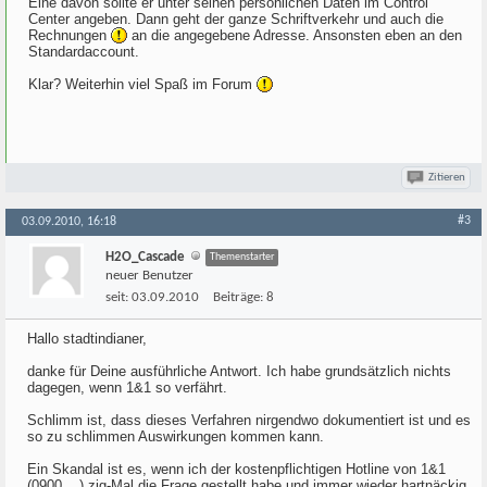
Eine davon sollte er unter seinen persönlichen Daten im Control
Center angeben. Dann geht der ganze Schriftverkehr und auch die
Rechnungen
an die angegebene Adresse. Ansonsten eben an den
Standardaccount.
Klar? Weiterhin viel Spaß im Forum
Zitieren
#3
03.09.2010, 16:18
H2O_Cascade
Themenstarter
neuer Benutzer
seit:
03.09.2010
Beiträge:
8
Hallo stadtindianer,
danke für Deine ausführliche Antwort. Ich habe grundsätzlich nichts
dagegen, wenn 1&1 so verfährt.
Schlimm ist, dass dieses Verfahren nirgendwo dokumentiert ist und es
so zu schlimmen Auswirkungen kommen kann.
Ein Skandal ist es, wenn ich der kostenpflichtigen Hotline von 1&1
(0900 ...) zig-Mal die Frage gestellt habe und immer wieder hartnäckig