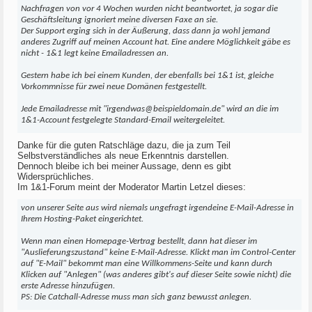
Nachfragen von vor 4 Wochen wurden nicht beantwortet, ja sogar die
Geschäftsleitung ignoriert meine diversen Faxe an sie.
Der Support erging sich in der Äußerung, dass dann ja wohl jemand
anderes Zugriff auf meinen Account hat. Eine andere Möglichkeit gäbe es
nicht - 1&1 legt keine Emailadressen an.
Gestern habe ich bei einem Kunden, der ebenfalls bei 1&1 ist, gleiche
Vorkommnisse für zwei neue Domänen festgestellt.
Jede Emailadresse mit "irgendwas@beispieldomain.de" wird an die im
1&1-Account festgelegte Standard-Email weitergeleitet.
Danke für die guten Ratschläge dazu, die ja zum Teil
Selbstverständliches als neue Erkenntnis darstellen.
Dennoch bleibe ich bei meiner Aussage, denn es gibt
Widersprüchliches.
Im 1&1-Forum meint der Moderator Martin Letzel dieses:
von unserer Seite aus wird niemals ungefragt irgendeine E-Mail-Adresse in
Ihrem Hosting-Paket eingerichtet.
Wenn man einen Homepage-Vertrag bestellt, dann hat dieser im
"Auslieferungszustand" keine E-Mail-Adresse. Klickt man im Control-Center
auf "E-Mail" bekommt man eine Willkommens-Seite und kann durch
Klicken auf "Anlegen" (was anderes gibt's auf dieser Seite sowie nicht) die
erste Adresse hinzufügen.
PS: Die Catchall-Adresse muss man sich ganz bewusst anlegen.