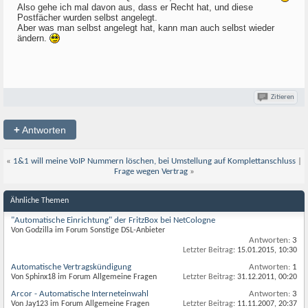
Also gehe ich mal davon aus, dass er Recht hat, und diese
Postfächer wurden selbst angelegt.
Aber was man selbst angelegt hat, kann man auch selbst wieder
ändern.
Zitieren
+
Antworten
«
1&1 will meine VoIP Nummern löschen, bei Umstellung auf Komplettanschluss
|
Frage wegen Vertrag
»
Ähnliche Themen
"Automatische Einrichtung" der FritzBox bei NetCologne
Von Godzilla im Forum Sonstige DSL-Anbieter
Antworten:
3
Letzter Beitrag:
15.01.2015,
10:30
Automatische Vertragskündigung
Antworten:
1
Von Sphinx18 im Forum Allgemeine Fragen
Letzter Beitrag:
31.12.2011,
00:20
Arcor - Automatische Interneteinwahl
Antworten:
3
Von Jay123 im Forum Allgemeine Fragen
Letzter Beitrag:
11.11.2007,
20:37