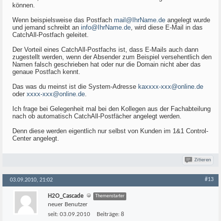
können.
Wenn beispielsweise das Postfach
mail@IhrName.de
angelegt wurde
und jemand schreibt an
info@IhrName.de
, wird diese E-Mail in das
CatchAll-Postfach geleitet.
Der Vorteil eines CatchAll-Postfachs ist, dass E-Mails auch dann
zugestellt werden, wenn der Absender zum Beispiel versehentlich den
Namen falsch geschrieben hat oder nur die Domain nicht aber das
genaue Postfach kennt.
Das was du meinst ist die System-Adresse
kaxxxx-xxx@online.de
oder
xxxx-xxx@online.de
.
Ich frage bei Gelegenheit mal bei den Kollegen aus der Fachabteilung
nach ob automatisch CatchAll-Postfächer angelegt werden.
Denn diese werden eigentlich nur selbst von Kunden im 1&1 Control-
Center angelegt.
Zitieren
#13
03.09.2010, 21:02
H2O_Cascade
Themenstarter
neuer Benutzer
seit:
03.09.2010
Beiträge:
8