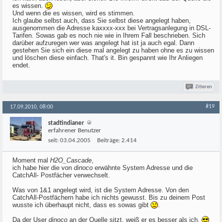
es wissen.
Und wenn die es wissen, wird es stimmen.
Ich glaube selbst auch, dass Sie selbst diese angelegt haben,
ausgenommen die Adresse kaxxxx-xxx bei Vertragsanlegung in DSL-
Tarifen. Sowas gab es noch nie wie in Ihrem Fall beschrieben. Sich
darüber aufzuregen wer was angelegt hat ist ja auch egal. Dann
gestehen Sie sich ein diese mal angelegt zu haben ohne es zu wissen
und löschen diese einfach. That's it. Bin gespannt wie Ihr Anliegen
endet.
Zitieren
#19
17.09.2010, 08:00
stadtindianer
erfahrener Benutzer
seit:
03.04.2005
Beiträge:
2.414
Moment mal
H2O_Cascade
,
ich habe hier die von
dinoco
erwähnte System Adresse und die
CatchAll- Postfächer verwechselt.
Was von 1&1 angelegt wird, ist die System Adresse. Von den
CatchAll-Postfächern habe ich nichts gewusst. Bis zu deinem Post
wusste ich überhaupt nicht, dass es sowas gibt
.
Da der User
dinoco
an der Quelle sitzt, weiß er es besser als ich.