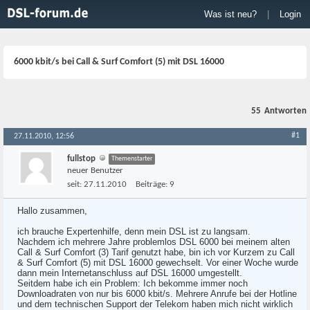
Was ist neu?
|
Login
6000 kbit/s bei Call & Surf Comfort (5) mit DSL 16000
55
Antworten
#1
27.11.2010, 12:56
fullstop
Themenstarter
neuer Benutzer
seit:
27.11.2010
Beiträge:
9
Hallo zusammen,
ich brauche Expertenhilfe, denn mein DSL ist zu langsam.
Nachdem ich mehrere Jahre problemlos DSL 6000 bei meinem alten
Call & Surf Comfort (3) Tarif genutzt habe, bin ich vor Kurzem zu Call
& Surf Comfort (5) mit DSL 16000 gewechselt. Vor einer Woche wurde
dann mein Internetanschluss auf DSL 16000 umgestellt.
Seitdem habe ich ein Problem: Ich bekomme immer noch
Downloadraten von nur bis 6000 kbit/s. Mehrere Anrufe bei der Hotline
und dem technischen Support der Telekom haben mich nicht wirklich