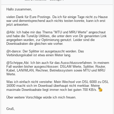
Hallo zusammen,
vielen Dank für Eure Postings. Da ich für einige Tage nicht zu Hause
war und dementsprechend auch nichts testen konnte, kann ich erst
jetzt antworten.
@Abi: Ich habe mir das Thema "MTU und MRU Werte" angeschaut
und habe die TuneUp Utilities, die unter dem von Dir genannten Link
angegeben wurden, zur Optimierung genutzt. Leider sind die
Downloadraten die gleichen wie vorher.
@t-dance: Der Splitter ist ausgetauscht worden. Das
Verbindungskabel ist etwa einen Meter lang.
@Schrippe,Abi: Ich bin auch für das Ausschlussverfahren. In meinem
Fall wurden bisher ausgeschlossen: DSLAM Werte, Splitter, Router,
Kabel, LAN/WLAN, Rechner, Betriebssystem sowie MTU und MRU
Werte.
Was ich einfach nicht verstehe: Mein Wechsel von DSL 6000 zu DSL
16000 macht sich im Download überhaupt nicht merkbar. Meine
maximale Downloadrate liegt immer noch bei guten 700 KB/s.
Über weitere Vorschläge würde ich mich freuen.
Gruß,