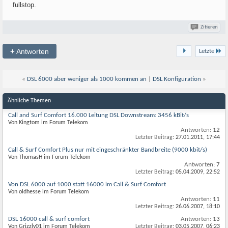
fullstop.
Zitieren
+
Antworten
Letzte
«
DSL 6000 aber weniger als 1000 kommen an
|
DSL Konfiguration
»
Ähnliche Themen
Call and Surf Comfort 16.000 Leitung DSL Downstream: 3456 kBit/s
Von Kingtom im Forum Telekom
Antworten:
12
Letzter Beitrag:
27.01.2011,
17:44
Call & Surf Comfort Plus nur mit eingeschränkter Bandbreite (9000 kbit/s)
Von ThomasH im Forum Telekom
Antworten:
7
Letzter Beitrag:
05.04.2009,
22:52
Von DSL 6000 auf 1000 statt 16000 im Call & Surf Comfort
Von oldhesse im Forum Telekom
Antworten:
11
Letzter Beitrag:
26.06.2007,
18:10
DSL 16000 call & surf comfort
Antworten:
13
Von Grizzly01 im Forum Telekom
Letzter Beitrag:
03.05.2007,
06:23