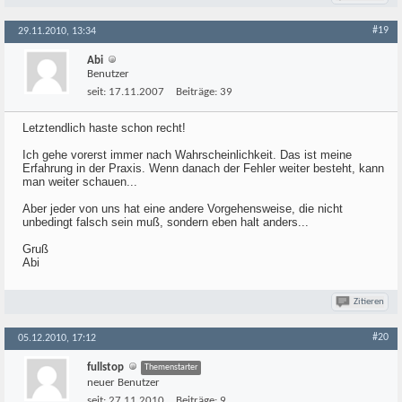
#19
29.11.2010, 13:34
Abi
Benutzer
seit:
17.11.2007
Beiträge:
39
Letztendlich haste schon recht!
Ich gehe vorerst immer nach Wahrscheinlichkeit. Das ist meine
Erfahrung in der Praxis. Wenn danach der Fehler weiter besteht, kann
man weiter schauen...
Aber jeder von uns hat eine andere Vorgehensweise, die nicht
unbedingt falsch sein muß, sondern eben halt anders...
Gruß
Abi
Zitieren
#20
05.12.2010, 17:12
fullstop
Themenstarter
neuer Benutzer
seit:
27.11.2010
Beiträge:
9