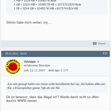
1 MB = 1024 KB = 1048576 Byte
1 GB = 1024 MB = 1048576 KB = 1073741824 Byte
1 TB = 1024 GB = 1048576 MB =1073741824 KB
Stimm habe mich vertan, sry....
Zitieren
#10
18.02.2011, 16:09
Schrippe
erfahrener Benutzer
seit:
22.11.2007
Beiträge:
5.177
Aso wie gesagt habe nur mene volle bandbreite bei vip, die haben alles ein
file, z.B komplettes game 7gb als ein file
Dir ist bewusst, dass das illegal ist!? Würde damit nicht so offen
durch's WWW rennen...