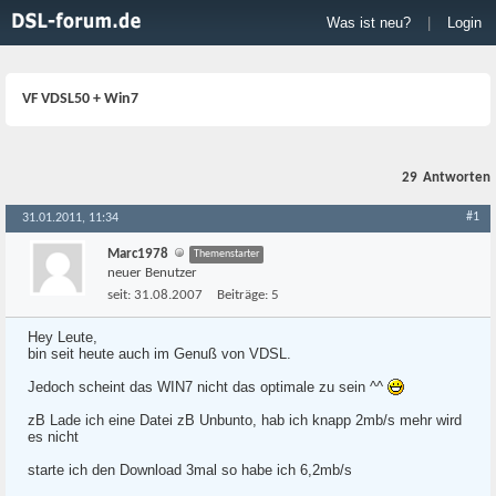
Was ist neu?
|
Login
VF VDSL50 + Win7
29
Antworten
#1
31.01.2011, 11:34
Marc1978
Themenstarter
neuer Benutzer
seit:
31.08.2007
Beiträge:
5
Hey Leute,
bin seit heute auch im Genuß von VDSL.
Jedoch scheint das WIN7 nicht das optimale zu sein ^^
zB Lade ich eine Datei zB Unbunto, hab ich knapp 2mb/s mehr wird
es nicht
starte ich den Download 3mal so habe ich 6,2mb/s