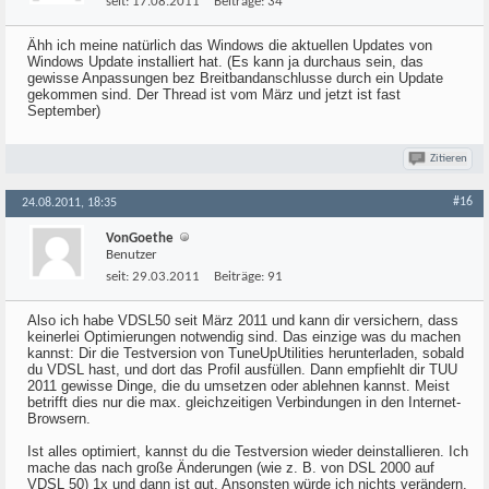
seit:
17.08.2011
Beiträge:
34
Ähh ich meine natürlich das Windows die aktuellen Updates von
Windows Update installiert hat. (Es kann ja durchaus sein, das
gewisse Anpassungen bez Breitbandanschlusse durch ein Update
gekommen sind. Der Thread ist vom März und jetzt ist fast
September)
Zitieren
#16
24.08.2011, 18:35
VonGoethe
Benutzer
seit:
29.03.2011
Beiträge:
91
Also ich habe VDSL50 seit März 2011 und kann dir versichern, dass
keinerlei Optimierungen notwendig sind. Das einzige was du machen
kannst: Dir die Testversion von TuneUpUtilities herunterladen, sobald
du VDSL hast, und dort das Profil ausfüllen. Dann empfiehlt dir TUU
2011 gewisse Dinge, die du umsetzen oder ablehnen kannst. Meist
betrifft dies nur die max. gleichzeitigen Verbindungen in den Internet-
Browsern.
Ist alles optimiert, kannst du die Testversion wieder deinstallieren. Ich
mache das nach große Änderungen (wie z. B. von DSL 2000 auf
VDSL 50) 1x und dann ist gut. Ansonsten würde ich nichts verändern.