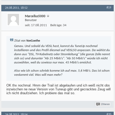
#19
24.08.2011, 18:52
Marcellus5000
Benutzer
seit:
17.08.2011
Beiträge:
34
Zitat von
VonGoethe
Genau. Und sobald du VDSL hast, kannst du TuneUp nochmal
installieren und das Profil diesmal auf VDSL50 anpassen. Da wählst du
dann aus "DSL, TV-Kabelnetz oder Stromleitung" (die ganze Zeile nennt
sich so) und darunter "Ab 25 Mbit/s". "Ab 50 Mbit/s" würde ich nicht
auswählen, weil du sowieso nur max. 45 Mbit/s erreichst.
Also wie ich schon schrieb komme ich auf max. 5,6 MB/s. Das ist schon
verdammt viel. Was will man mehr?
OK thx nochmal. Hmm der Trail ist abgelaufen und ich weiß nicht obs
inzwischen ne neue Version von Tuneup gibt und gecracktes Zeug will
ich nicht draufziehen. Ich probiere das mal so.
Zitieren
#20
24.08.2011, 18:54