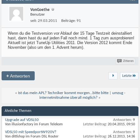
VonGoethe
Benutzer
seit:
29.03.2011
Beiträge:
91
Wenn du die Testversion vor Ablauf der 15 Tage Testzeit deinstalliert
hast, dann hast du auf jeden Fall noch mind. 1 Tag zum ausprobieren!
Aktuell ist jetzt TuneUp Utilities 2011. Die Version 2012 kommt Ende
November (also um den 1. Advent herum).
Zitieren
+
Antworten
Letzte
«
Ist das mein APL? Techniker kommt morgen...bitte bitte
|
umzug -
internetmitnahme überall möglich?
»
Ähnliche Themen
Upgrade auf VDSL50
Antworten:
9
Von illusionfactory im Forum Telekom
Letzter Beitrag:
20.04.2015,
09:50
VDSL50 mit SpeedportW920V?
Antworten:
9
Von dittishop im Forum DSL Router
Letzter Beitrag:
26.12.2013,
14:36