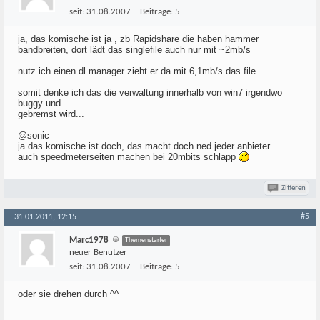
seit:
31.08.2007
Beiträge:
5
ja, das komische ist ja , zb Rapidshare die haben hammer
bandbreiten, dort lädt das singlefile auch nur mit ~2mb/s
nutz ich einen dl manager zieht er da mit 6,1mb/s das file...
somit denke ich das die verwaltung innerhalb von win7 irgendwo
buggy und
gebremst wird...
@sonic
ja das komische ist doch, das macht doch ned jeder anbieter
auch speedmeterseiten machen bei 20mbits schlapp
Zitieren
#5
31.01.2011, 12:15
Marc1978
Themenstarter
neuer Benutzer
seit:
31.08.2007
Beiträge:
5
oder sie drehen durch ^^