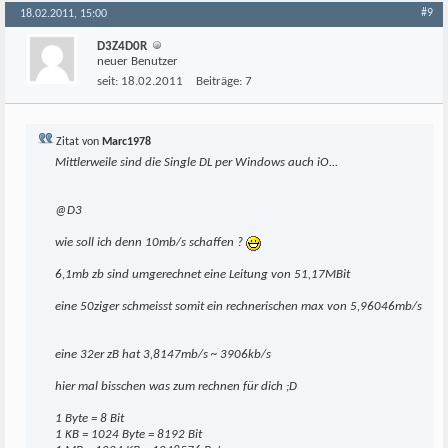
#9
18.02.2011, 15:00
D3Z4D0R
neuer Benutzer
seit:
18.02.2011
Beiträge:
7
Zitat von
Marc1978
Mittlerweile sind die Single DL per Windows auch iO...
@D3
wie soll ich denn 10mb/s schaffen ?
6,1mb zb sind umgerechnet eine Leitung von 51,17MBit
eine 50ziger schmeisst somit ein rechnerischen max von 5,96046mb/s
eine 32er zB hat 3,8147mb/s ~ 3906kb/s
hier mal bisschen was zum rechnen für dich ;D
1 Byte = 8 Bit
1 KB = 1024 Byte = 8192 Bit