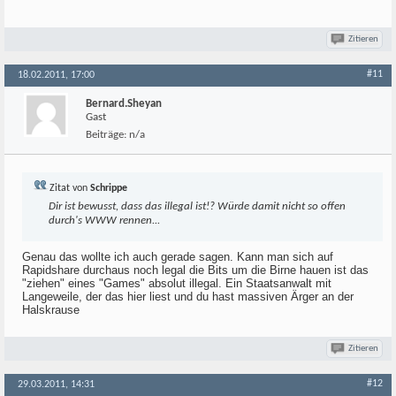
Zitieren
#11
18.02.2011, 17:00
Bernard.Sheyan
Gast
Beiträge:
n/a
Zitat von
Schrippe
Dir ist bewusst, dass das illegal ist!? Würde damit nicht so offen
durch's WWW rennen...
Genau das wollte ich auch gerade sagen. Kann man sich auf
Rapidshare durchaus noch legal die Bits um die Birne hauen ist das
"ziehen" eines "Games" absolut illegal. Ein Staatsanwalt mit
Langeweile, der das hier liest und du hast massiven Ärger an der
Halskrause
Zitieren
#12
29.03.2011, 14:31