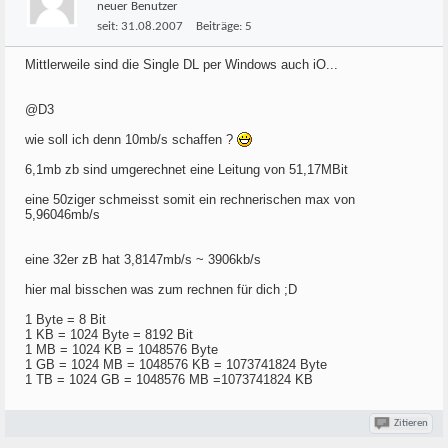
neuer Benutzer
seit:
31.08.2007
Beiträge:
5
Mittlerweile sind die Single DL per Windows auch iO...
@D3
wie soll ich denn 10mb/s schaffen ?
6,1mb zb sind umgerechnet eine Leitung von 51,17MBit
eine 50ziger schmeisst somit ein rechnerischen max von
5,96046mb/s
eine 32er zB hat 3,8147mb/s ~ 3906kb/s
hier mal bisschen was zum rechnen für dich ;D
1 Byte = 8 Bit
1 KB = 1024 Byte = 8192 Bit
1 MB = 1024 KB = 1048576 Byte
1 GB = 1024 MB = 1048576 KB = 1073741824 Byte
1 TB = 1024 GB = 1048576 MB =1073741824 KB
Zitieren