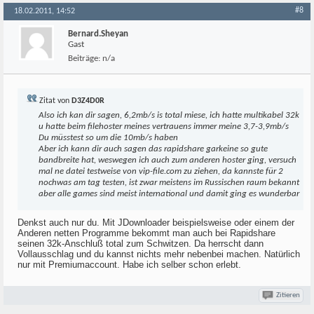
#8
18.02.2011, 14:52
Bernard.Sheyan
Gast
Beiträge:
n/a
Zitat von
D3Z4D0R
Also ich kan dir sagen, 6,2mb/s is total miese, ich hatte multikabel 32k
u hatte beim filehoster meines vertrauens immer meine 3,7-3,9mb/s
Du müsstest so um die 10mb/s haben
Aber ich kann dir auch sagen das rapidshare garkeine so gute
bandbreite hat, weswegen ich auch zum anderen hoster ging, versuch
mal ne datei testweise von vip-file.com zu ziehen, da kannste für 2
nochwas am tag testen, ist zwar meistens im Russischen raum bekannt
aber alle games sind meist international und damit ging es wunderbar
Denkst auch nur du. Mit JDownloader beispielsweise oder einem der
Anderen netten Programme bekommt man auch bei Rapidshare
seinen 32k-Anschluß total zum Schwitzen. Da herrscht dann
Vollausschlag und du kannst nichts mehr nebenbei machen. Natürlich
nur mit Premiumaccount. Habe ich selber schon erlebt.
Zitieren