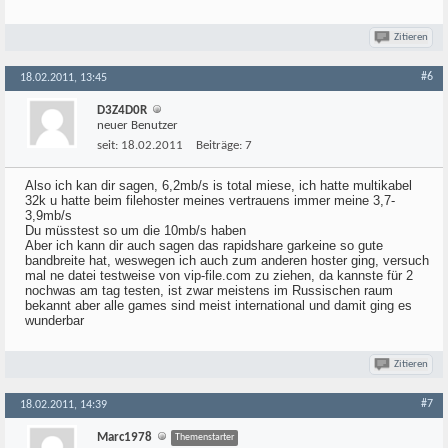
Zitieren
#6
18.02.2011, 13:45
D3Z4D0R
neuer Benutzer
seit:
18.02.2011
Beiträge:
7
Also ich kan dir sagen, 6,2mb/s is total miese, ich hatte multikabel
32k u hatte beim filehoster meines vertrauens immer meine 3,7-
3,9mb/s
Du müsstest so um die 10mb/s haben
Aber ich kann dir auch sagen das rapidshare garkeine so gute
bandbreite hat, weswegen ich auch zum anderen hoster ging, versuch
mal ne datei testweise von vip-file.com zu ziehen, da kannste für 2
nochwas am tag testen, ist zwar meistens im Russischen raum
bekannt aber alle games sind meist international und damit ging es
wunderbar
Zitieren
#7
18.02.2011, 14:39
Marc1978
Themenstarter