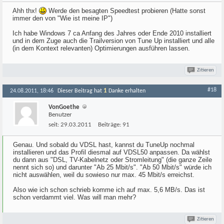
Ahh thx!
Werde den besagten Speedtest probieren (Hatte sonst
immer den von "Wie ist meine IP")
Ich habe Windows 7 ca Anfang des Jahres oder Ende 2010 installiert
und in dem Zuge auch die Trailversion von Tune Up installiert und alle
(in dem Kontext relevanten) Optimierungen ausführen lassen.
Zitieren
#18
1
24.08.2011, 18:46
Dieser Beitrag hat
Danke erhalten
VonGoethe
Benutzer
seit:
29.03.2011
Beiträge:
91
Genau. Und sobald du VDSL hast, kannst du TuneUp nochmal
installieren und das Profil diesmal auf VDSL50 anpassen. Da wählst
du dann aus "DSL, TV-Kabelnetz oder Stromleitung" (die ganze Zeile
nennt sich so) und darunter "Ab 25 Mbit/s". "Ab 50 Mbit/s" würde ich
nicht auswählen, weil du sowieso nur max. 45 Mbit/s erreichst.
Also wie ich schon schrieb komme ich auf max. 5,6 MB/s. Das ist
schon verdammt viel. Was will man mehr?
Zitieren