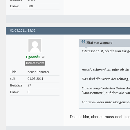
Danke
588
02.03.2011, 15:32
Zitat von
wagnerd
Interessant ist, ob die von Dir
Ugeen83
Themen Starter
massiv schwanken, oder ob sie 
Title
neuer Benutzer
seit
01.03.2011
Das sind die Werte der Leitung,
Beiträge
27
Ob die angeforderten Daten dan
Danke
0
"Strassennetz", auf dem die Dat
Fährst du dein Auto übrigens a
Das ist klar, aber es muss doch ir