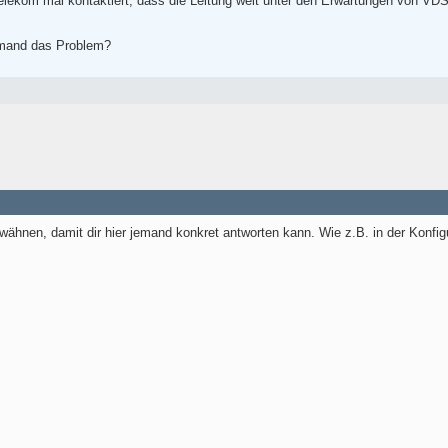
Telekom mal kontaktiert, dass die Leitung weit unter den Erwartungen von VDS
emand das Problem?
ähnen, damit dir hier jemand konkret antworten kann. Wie z.B. in der Konfig