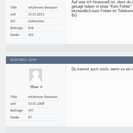
Auf was ich hinauswill ist, dass d
gesagt haben in etwa "Kein Fehler"
Title
erfahrener Benutzer
letztendlich kein Fehler im Telekom
seit
25.01.2011
BG
Ort
Südwesten
Beiträge
816
Danke
102
02.03.2011, 11:54
Du kannst auch noch, wenn so ein Au
Titoo
Title
erfahrener Benutzer
seit
10.01.2008
Beiträge
597
Danke
67