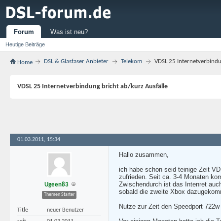
Forum
Was ist neu?
Heutige Beiträge
DSL & Glasfaser Anbieter
Telekom
VDSL 25 Internetverbindu
Home
VDSL 25 Internetverbindung bricht ab/kurz Ausfälle
01.03.2011, 15:34
Hallo zusammen,
ich habe schon seid teinige Zeit V
zufrieden. Seit ca. 3-4 Monaten ko
Zwischendurch ist das Intenret auch
Ugeen83
sobald die zweite Xbox dazugekommen
Themen Starter
Nutze zur Zeit den Speedport 722w 
Title
neuer Benutzer