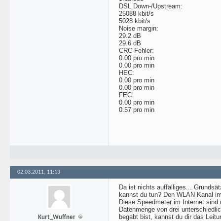
DSL Down-/Upstream:
25088 kbit/s
5028 kbit/s
Noise margin:
29.2 dB
29.6 dB
CRC-Fehler:
0.00 pro min
0.00 pro min
HEC:
0.00 pro min
0.00 pro min
FEC:
0.00 pro min
0.57 pro min
02.03.2011, 11:13
Da ist nichts auffälliges... Grunds
kannst du tun? Den WLAN Kanal im Ro
Diese Speedmeter im Internet sind 
Datenmenge von drei unterschiedlic
begabt bist, kannst du dir das Lei
Kurt_Wuffner