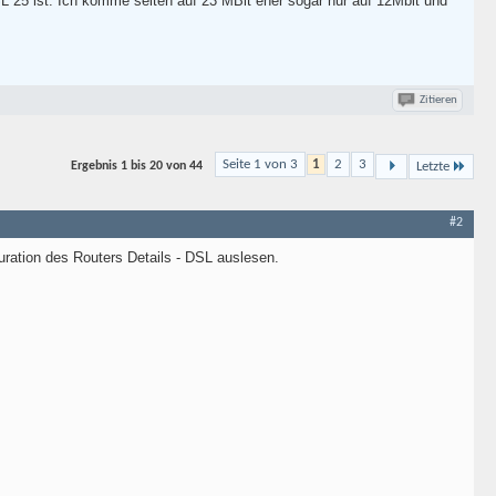
L 25 ist. Ich komme selten auf 23 MBit eher sogar nur auf 12Mbit und
Zitieren
Seite 1 von 3
1
2
3
Ergebnis
1 bis 20 von
44
Letzte
#2
uration des Routers Details - DSL auslesen.