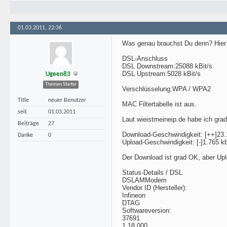
01.03.2011, 22:36
Was genau brauchst Du denn? Hier 
DSL-Anschluss
DSL Downstream:25088 kBit/s
DSL Upstream:5028 kBit/s
Ugeen83
Themen Starter
Verschlüsselung:WPA / WPA2
Title
neuer Benutzer
MAC Filtertabelle ist aus.
seit
01.03.2011
Laut wieistmeineip.de habe ich grad
Beiträge
27
Download-Geschwindigkeit: [++]23.1
Danke
0
Upload-Geschwindigkeit: [-]1.765 kb
Der Download ist grad OK, aber Uplo
Status-Details / DSL
DSLAMModem
Vendor ID (Hersteller):
Infineon
DTAG
Softwareversion:
37691
1.18.000