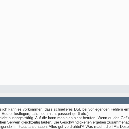
ätzlich kann es vorkommen, dass schnelleres DSL bei vorliegenden Fehlern empf
uter festlegen, falls noch nicht passiert (5, 6 etc.)
nicht aussagekräftig. Auf die kann man sich nicht berufen. Wenn du das Gefüh
hen Servern gleichzeitig laufen. Die Geschwindigkeiten ergeben zusammenadd
tungsnetz im Haus anschauen. Alles gut verdrahtet?! Was macht die TAE Dose 