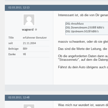
02.03.2011, 12:13
Interessant ist, ob die von Dir gen
DSL-Anschluss
DSL Downstream:25088 kBit/s
wagnerd
DSL Upstream:5028 kBit/s
Title
erfahrener Benutzer
massiv schwanken, oder ob sie glei
seit
21.11.2004
Das sind die Werte der Leitung, die
Beiträge
889
Danke
98
Ob die angeforderten Daten dann au
"Strassennetz", auf dem die Datenpa
Fährst du dein Auto übrigens auch
02.03.2011, 12:48
Was mich nur wundert ist, warum die