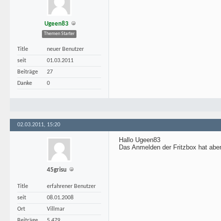
Ugeen83
Themen Starter
Title
neuer Benutzer
seit
01.03.2011
Beiträge
27
Danke
0
02.03.2011, 15:20
Hallo Ugeen83
Das Anmelden der Fritzbox hat aber
45grisu
Title
erfahrener Benutzer
seit
08.01.2008
Ort
Villmar
Beiträge
5.479