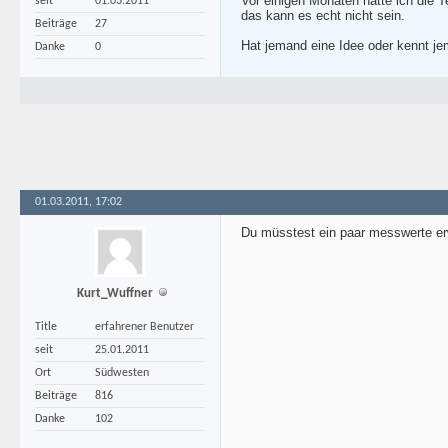
Vor einigen Monaten hatte ich die 
seit
01.03.2011
das kann es echt nicht sein.
Beiträge
27
Hat jemand eine Idee oder kennt j
Danke
0
01.03.2011, 17:02
Du müsstest ein paar messwerte erw
Kurt_Wuffner
Title
erfahrener Benutzer
seit
25.01.2011
Ort
Südwesten
Beiträge
816
Danke
102