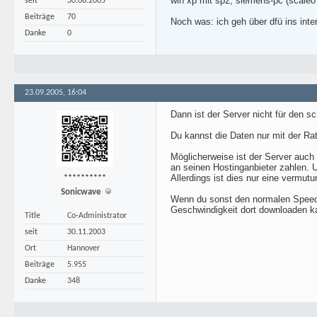
win xp mit sp2; siemens-pc (scaleo
seit
30.08.2005
Beiträge
70
Noch was: ich geh über dfü ins inte
Danke
0
23.09.2005, 16:04
Dann ist der Server nicht für den s
Du kannst die Daten nur mit der Rat
Möglicherweise ist der Server auch
an seinen Hostinganbieter zahlen. 
Allerdings ist dies nur eine vermutu
**********
Sonicwave
Wenn du sonst den normalen Speed h
Geschwindigkeit dort downloaden kan
Title
Co-Administrator
seit
30.11.2003
Ort
Hannover
Beiträge
5.955
Danke
348