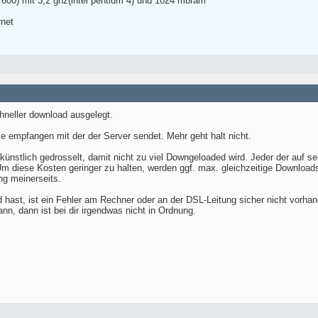
 600) mit 3,2 ghz(intel pentium 4) und 1024 mbram
rnet
chneller download ausgelegt.
e empfangen mit der der Server sendet. Mehr geht halt nicht.
 künstlich gedrosselt, damit nicht zu viel Downgeloaded wird. Jeder der auf 
Um diese Kosten geringer zu halten, werden ggf. max. gleichzeitige Download
ng meinerseits.
ast, ist ein Fehler am Rechner oder an der DSL-Leitung sicher nicht vorha
n, dann ist bei dir irgendwas nicht in Ordnung.