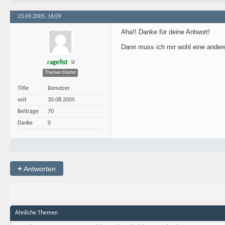
23.09.2005, 16:09
Aha!! Danke für deine Antwort!
Dann muss ich mir wohl eine ander
ragefist
Themen Starter
Title
Benutzer
seit
30.08.2005
Beiträge
70
Danke
0
+
Antworten
Ähnliche Themen