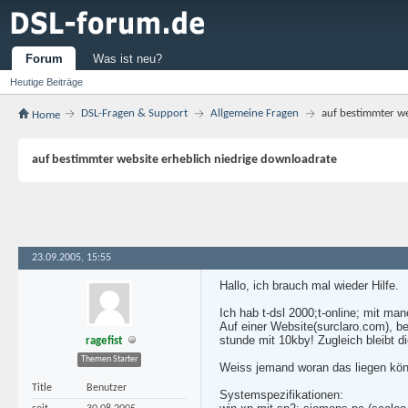
Forum
Was ist neu?
Heutige Beiträge
DSL-Fragen & Support
Allgemeine Fragen
auf bestimmter we
Home
auf bestimmter website erheblich niedrige downloadrate
23.09.2005, 15:55
Hallo, ich brauch mal wieder Hilfe.
Ich hab t-dsl 2000;t-online; mit m
Auf einer Website(surclaro.com), b
stunde mit 10kby! Zugleich bleibt d
ragefist
Themen Starter
Weiss jemand woran das liegen kön
Title
Benutzer
Systemspezifikationen: