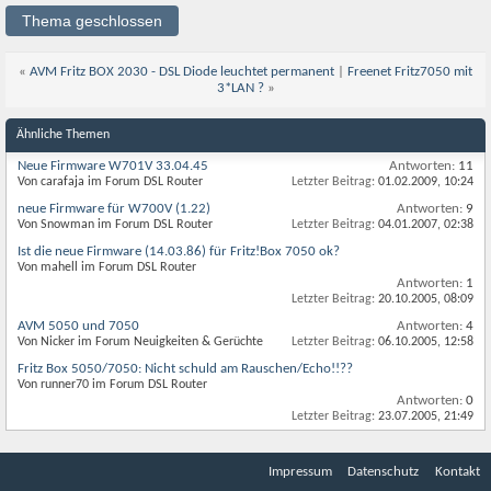
Thema geschlossen
«
AVM Fritz BOX 2030 - DSL Diode leuchtet permanent
|
Freenet Fritz7050 mit
3*LAN ?
»
Ähnliche Themen
Neue Firmware W701V 33.04.45
Antworten:
11
Von carafaja im Forum DSL Router
Letzter Beitrag:
01.02.2009,
10:24
neue Firmware für W700V (1.22)
Antworten:
9
Von Snowman im Forum DSL Router
Letzter Beitrag:
04.01.2007,
02:38
Ist die neue Firmware (14.03.86) für Fritz!Box 7050 ok?
Von mahell im Forum DSL Router
Antworten:
1
Letzter Beitrag:
20.10.2005,
08:09
AVM 5050 und 7050
Antworten:
4
Von Nicker im Forum Neuigkeiten & Gerüchte
Letzter Beitrag:
06.10.2005,
12:58
Fritz Box 5050/7050: Nicht schuld am Rauschen/Echo!!??
Von runner70 im Forum DSL Router
Antworten:
0
Letzter Beitrag:
23.07.2005,
21:49
Impressum
Datenschutz
Kontakt