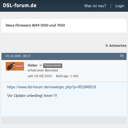
Was ist neu?
|
Login
Neue Firmware AVM 5050 und 7050
0
Antworten
#1
05.10.2005, 08:17
Nicker
Themenstarter
erfahrener Benutzer
seit:
09.08.2005
Beiträge:
1.465
https://www.dsl-forum.de/viewtopic.php?p=8518#8518
Vor Update unbedingt lesen !!!