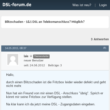
Was ist neu?
|
Login
Blitzschaden - 1&1 DSL an Telekomanschluss? Möglich?
3
Antworten
#1
14.05.2015, 08:37
laie
Themenstarter
neuer Benutzer
seit:
24.06.2012
Beiträge:
3
Hallo,
durch einen Blitzschaden ist die Fritzbox leider wieder defekt und geht
nicht mehr.
Nun hat ein Freund von mir einen DSL - Anschluss "übrig". Sprich er
könnt mir seine Fritzbox zur Verfügung stellen.
Na klar kann ich da jetzt meine DSL - Zugangsdaten eingeben.