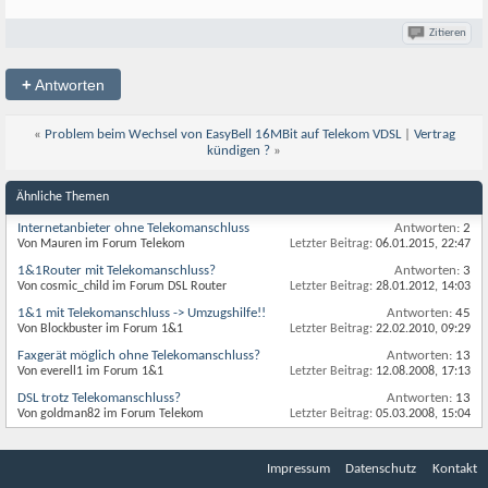
Zitieren
+
Antworten
«
Problem beim Wechsel von EasyBell 16MBit auf Telekom VDSL
|
Vertrag
kündigen ?
»
Ähnliche Themen
Internetanbieter ohne Telekomanschluss
Antworten:
2
Von Mauren im Forum Telekom
Letzter Beitrag:
06.01.2015,
22:47
1&1Router mit Telekomanschluss?
Antworten:
3
Von cosmic_child im Forum DSL Router
Letzter Beitrag:
28.01.2012,
14:03
1&1 mit Telekomanschluss -> Umzugshilfe!!
Antworten:
45
Von Blockbuster im Forum 1&1
Letzter Beitrag:
22.02.2010,
09:29
Faxgerät möglich ohne Telekomanschluss?
Antworten:
13
Von everell1 im Forum 1&1
Letzter Beitrag:
12.08.2008,
17:13
DSL trotz Telekomanschluss?
Antworten:
13
Von goldman82 im Forum Telekom
Letzter Beitrag:
05.03.2008,
15:04
Impressum
Datenschutz
Kontakt