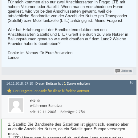
Für mich kommen also nur zwei Anschlussarten in Frage: LTE mit
hohem Volumen oder Satellit. Wenn man in verschiedenen Foren
querliest, wird vor beiden Anschlussarten gewarnt, weil die
tatsächliche Bandbreite von der Anzahl der Nutzer pro Transponder
(Satellit) bzw. Mobilfunkzelle (LTE) anhängig ist. Meine Frage ist:
Wer hat Erfahrung mit der Bandbreitenreduktion bei den
Anschlussarten Satellit und LTE? Greift sie durch zu viele Nutzer in
Ballungsräumen genauso wie weit draußen auf dem Land? Welche
Provider haben's übertrieben?
Danke im Voraus für Eure Antworten.
Landei
Zitieren
#2
1
14.11.2018, 17:10
Dieser Beitrag hat
Danke erhalten
Der Fragesteller dankt für diese hilfreiche Antwort
chk
erfahrener Benutzer
seit:
12.11.2006
Beiträge:
2.784
1. Satellit: Die Bandbreite des Satelliten ist gigantisch, ebenso aber
auch die Anzahl der Nutzer, da ein Satellit ganz Europa versorgen
muss.