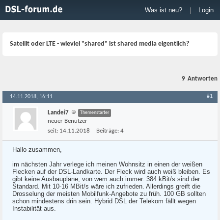
Was ist neu?
|
Login
Satellit oder LTE - wieviel "shared" ist shared media eigentlich?
9
Antworten
#1
14.11.2018, 16:11
Landei7
Themenstarter
neuer Benutzer
seit:
14.11.2018
Beiträge:
4
Hallo zusammen,
im nächsten Jahr verlege ich meinen Wohnsitz in einen der weißen
Flecken auf der DSL-Landkarte. Der Fleck wird auch weiß bleiben. Es
gibt keine Ausbaupläne, von wem auch immer. 384 kBit/s sind der
Standard. Mit 10-16 MBit/s wäre ich zufrieden. Allerdings greift die
Drosselung der meisten Mobilfunk-Angebote zu früh. 100 GB sollten
schon mindestens drin sein. Hybrid DSL der Telekom fällt wegen
Instabilität aus.