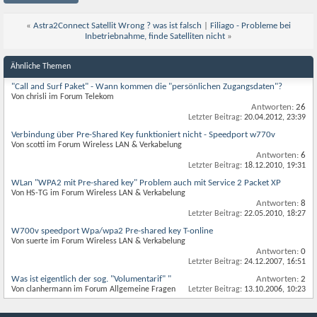
«
Astra2Connect Satellit Wrong ? was ist falsch
|
Filiago - Probleme bei
Inbetriebnahme, finde Satelliten nicht
»
Ähnliche Themen
"Call and Surf Paket" - Wann kommen die "persönlichen Zugangsdaten"?
Von chrisli im Forum Telekom
Antworten:
26
Letzter Beitrag:
20.04.2012,
23:39
Verbindung über Pre-Shared Key funktioniert nicht - Speedport w770v
Von scotti im Forum Wireless LAN & Verkabelung
Antworten:
6
Letzter Beitrag:
18.12.2010,
19:31
WLan "WPA2 mit Pre-shared key" Problem auch mit Service 2 Packet XP
Von HS-TG im Forum Wireless LAN & Verkabelung
Antworten:
8
Letzter Beitrag:
22.05.2010,
18:27
W700v speedport Wpa/wpa2 Pre-shared key T-online
Von suerte im Forum Wireless LAN & Verkabelung
Antworten:
0
Letzter Beitrag:
24.12.2007,
16:51
Was ist eigentlich der sog. "Volumentarif" "
Antworten:
2
Von clanhermann im Forum Allgemeine Fragen
Letzter Beitrag:
13.10.2006,
10:23