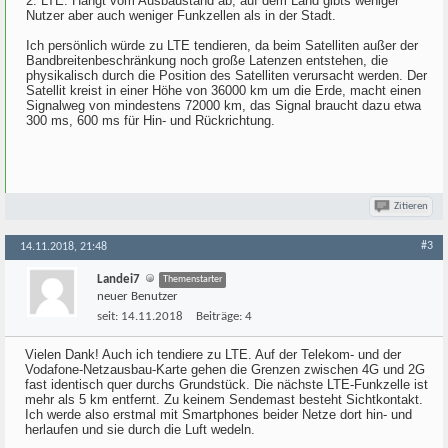
2. LTE: Hängt vom Ausbaustand ab, auf dem Land gibts weniger
Nutzer aber auch weniger Funkzellen als in der Stadt.
Ich persönlich würde zu LTE tendieren, da beim Satelliten außer der
Bandbreitenbeschränkung noch große Latenzen entstehen, die
physikalisch durch die Position des Satelliten verursacht werden. Der
Satellit kreist in einer Höhe von 36000 km um die Erde, macht einen
Signalweg von mindestens 72000 km, das Signal braucht dazu etwa
300 ms, 600 ms für Hin- und Rückrichtung.
Zitieren
#3
14.11.2018, 21:48
Landei7
Themenstarter
neuer Benutzer
seit:
14.11.2018
Beiträge:
4
Vielen Dank! Auch ich tendiere zu LTE. Auf der Telekom- und der
Vodafone-Netzausbau-Karte gehen die Grenzen zwischen 4G und 2G
fast identisch quer durchs Grundstück. Die nächste LTE-Funkzelle ist
mehr als 5 km entfernt. Zu keinem Sendemast besteht Sichtkontakt.
Ich werde also erstmal mit Smartphones beider Netze dort hin- und
herlaufen und sie durch die Luft wedeln.