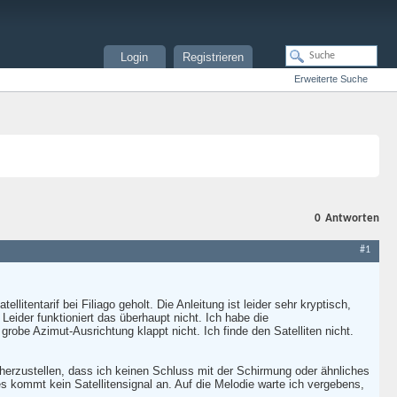
Login
Registrieren
Erweiterte Suche
0
Antworten
#1
tentarif bei Filiago geholt. Die Anleitung ist leider sehr kryptisch,
eider funktioniert das überhaupt nicht. Ich habe die
obe Azimut-Ausrichtung klappt nicht. Ich finde den Satelliten nicht.
cherzustellen, dass ich keinen Schluss mit der Schirmung oder ähnliches
 es kommt kein Satellitensignal an. Auf die Melodie warte ich vergebens,