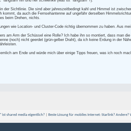
2° langsam hin und her schwenke (was ist "langsam"?).
in der Sichtlinie. Die sind aber jahreszeitbedingt kahl und Himmel ist zwisc
 kommt, da auch die Fernsehantenne auf ungefähr derselben Himmelsrichtung (b
s beim Drehen, nichts.
ellungen wie Location- und Cluster-Code richtig übernommen zu haben. Aus mei
ers am Arm der Schüssel eine Rolle? Ich habe ihn so montiert, dass man die 
nne (noch) nicht geerdet (grün-gelber Draht), da ich keine Erdung in der Näh
hrleisten.
ziemlich am Ende und würde mich über einige Tipps freuen, was ich noch mac
d" ist shared media eigentlich?
|
Beste Lösung für mobiles Internet: Starlink? Andere?