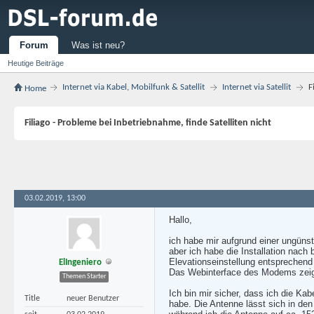
Forum
Was ist neu?
Heutige Beiträge
Internet via Kabel, Mobilfunk & Satellit
Internet via Satellit
F
Home
Filiago - Probleme bei Inbetriebnahme, finde Satelliten nicht
03.02.2019, 13:00
Hallo,
ich habe mir aufgrund einer ungünst
aber ich habe die Installation nach
Elevationseinstellung entsprechend
ElIngeniero
Das Webinterface des Modems zeigt 
Themen Starter
Ich bin mir sicher, dass ich die K
Title
neuer Benutzer
habe. Die Antenne lässt sich in den 