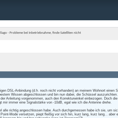
iliago - Probleme bei Inbetriebnahme, finde Satelliten nicht
igen DSL-Anbindung (d.h. noch nicht vorhanden) an meinem Wohnort einen Satelli
 bestem Wissen abgeschlossen und bin nun dabei, die Schüssel auszurichten. L
 der Anleitung vorgenommen, auch den Korrekturwinkel einbezogen. Doch die gr
mir immer eine Signalstärke von -10dB, egal wie ich die Antenne drehe.
abel alle richtig angeschlossen habe. Auch durchgemessen habe ich sie, um si
Point-Mode versetzen, piept fleißig vor sich hin, kurz lang, kurz lang... aber