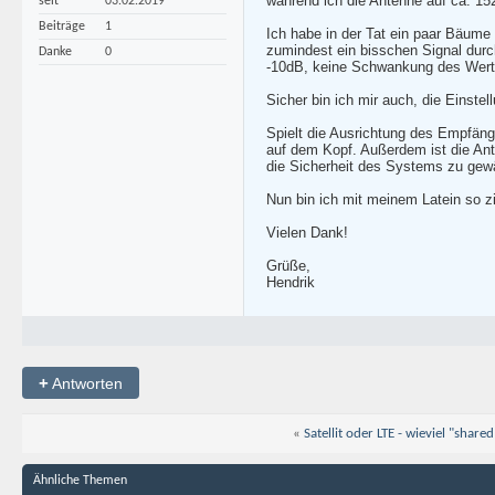
während ich die Antenne auf ca. 15
seit
03.02.2019
Beiträge
1
Ich habe in der Tat ein paar Bäume 
zumindest ein bisschen Signal durch
Danke
0
-10dB, keine Schwankung des Werte
Sicher bin ich mir auch, die Einst
Spielt die Ausrichtung des Empfäng
auf dem Kopf. Außerdem ist die Ante
die Sicherheit des Systems zu gewä
Nun bin ich mit meinem Latein so 
Vielen Dank!
Grüße,
Hendrik
+
Antworten
«
Satellit oder LTE - wieviel "share
Ähnliche Themen