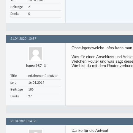
seit
20.04.2020
Beiträge
2
Danke
0
21.04.2020, 10:57
Ohne irgendwelche Infos kann man n
Was für einen Anschluss und Anbie
Welchen Router und was sagt dieser
Wie bist du mit dem Router verb
hanse987
Title
erfahrener Benutzer
seit
16.01.2019
Beiträge
186
Danke
27
21.04.2020, 14:36
Danke für die Antwort.