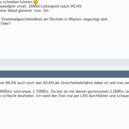
azu schreiben können
Speedport smart ,16Mbit-Leitungund nutze WLAN.
 eine Wand getrennt, max. 5m.
ie Downloadgeschwindikeit am Rechner in Mbyte/s angezeigt wird
. Oder?
bei WLAN auch noch das WLAN als Unsicherheitsfaktor dabei ist und man am E
 14MBit/s sind etwas 1,75MB/s. Da bist du mit deinen gemessenen 1,5MB/s n
e schlecht beurteilen. Ich würd den Test mal per LAN durchführen und schauen