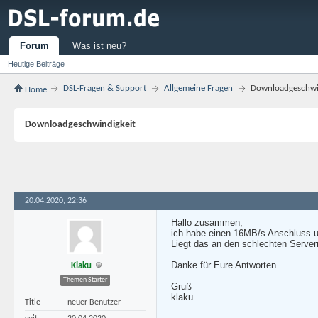
Forum
Was ist neu?
Heutige Beiträge
DSL-Fragen & Support
Allgemeine Fragen
Downloadgeschwi
Home
Downloadgeschwindigkeit
20.04.2020, 22:36
Hallo zusammen,
ich habe einen 16MB/s Anschluss u
Liegt das an den schlechten Servern
Danke für Eure Antworten.
Klaku
Themen Starter
Gruß
klaku
Title
neuer Benutzer