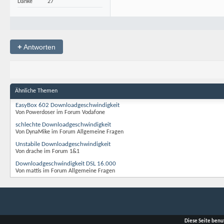
Danke
27
+
Antworten
Ähnliche Themen
EasyBox 602 Downloadgeschwindigkeit
Von Powerdoser im Forum Vodafone
schlechte Downloadgeschwindigkeit
Von DynaMike im Forum Allgemeine Fragen
Unstabile Downloadgeschwindigkeit
Von drache im Forum 1&1
Downloadgeschwindigkeit DSL 16.000
Von mattis im Forum Allgemeine Fragen
Diese Seite benu