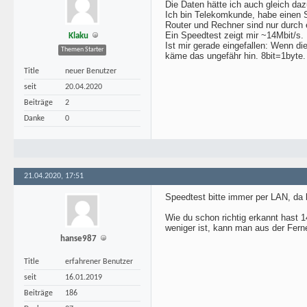
Die Daten hätte ich auch gleich d
Ich bin Telekomkunde, habe einen 
Router und Rechner sind nur durch
Ein Speedtest zeigt mir ~14Mbit/s.
Klaku
Ist mir gerade eingefallen: Wenn d
Themen Starter
käme das ungefähr hin. 8bit=1byte
Title
neuer Benutzer
seit
20.04.2020
Beiträge
2
Danke
0
21.04.2020, 17:51
Speedtest bitte immer per LAN, da 
Wie du schon richtig erkannt hast
weniger ist, kann man aus der Fern
hanse987
Title
erfahrener Benutzer
seit
16.01.2019
Beiträge
186