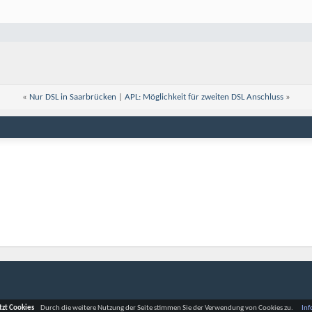
«
Nur DSL in Saarbrücken
|
APL: Möglichkeit für zweiten DSL Anschluss
»
tzt Cookies
Durch die weitere Nutzung der Seite stimmen Sie der Verwendung von Cookies zu.
Inf