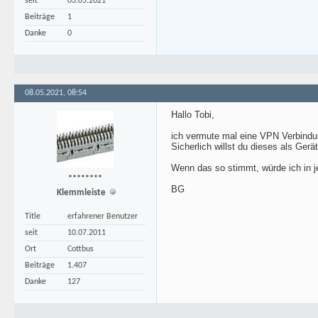
seit
03.05.2021
Beiträge
1
Danke
0
08.05.2021, 08:54
Hallo Tobi,
ich vermute mal eine VPN Verbindun
Sicherlich willst du dieses als Ger
Wenn das so stimmt, würde ich in j
********
BG
Klemmleiste
Title
erfahrener Benutzer
seit
10.07.2011
Ort
Cottbus
Beiträge
1.407
Danke
127