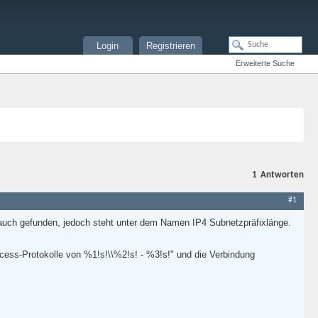
Login
Registrieren
Erweiterte Suche
1
Antworten
#1
uch gefunden, jedoch steht unter dem Namen IP4 Subnetzpräfixlänge.
cess-Protokolle von %1!s!\\%2!s! - %3!s!" und die Verbindung