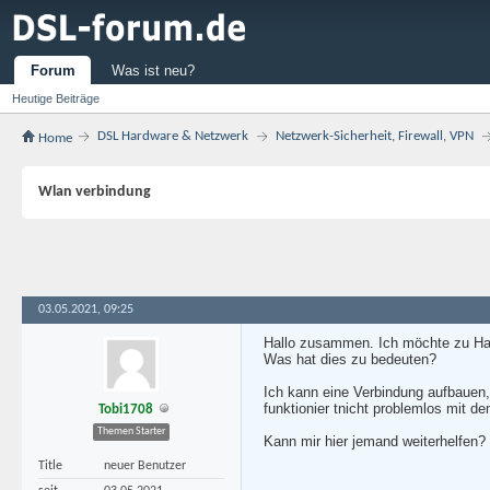
Forum
Was ist neu?
Heutige Beiträge
DSL Hardware & Netzwerk
Netzwerk-Sicherheit, Firewall, VPN
Home
Wlan verbindung
03.05.2021, 09:25
Hallo zusammen. Ich möchte zu Hau
Was hat dies zu bedeuten?
Ich kann eine Verbindung aufbauen,
funktionier tnicht problemlos mit d
Tobi1708
Themen Starter
Kann mir hier jemand weiterhelfen?
Title
neuer Benutzer