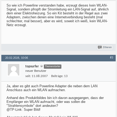
So wie ich Powerline verstanden habe, erzeugt dieses kein WLAN-
Signal, sondern pfropft der Stromleitung ein LAN-Signal auf, ähnlich
dem einer Elektroheizung. So ein Kit besteht in der Regel aus zwei
Adaptern, zwischen denen eine Internetverbindung besteht (mal
schlechter, mal besser), aber es wird, soweit ich weiß, kein WLAN-
Netz erzeugt.
Zitieren
#3
20.02.2026, 10:06
topsurfer
Themenstarter
neuer Benutzer
seit:
11.08.2007
Beiträge:
13
Ja, aber es gibt auch Powerline Adapter die neben dem LAN
Anschluss auch ein WLAN aufmachen.
Anhand des Produktbildes bin ich davon ausgegangen, dass der
Empfänger ein WLAN aufmacht, oder was sollen die
"Strahlensymbole" dort andeuten?
@TP-Link: Super Bild!