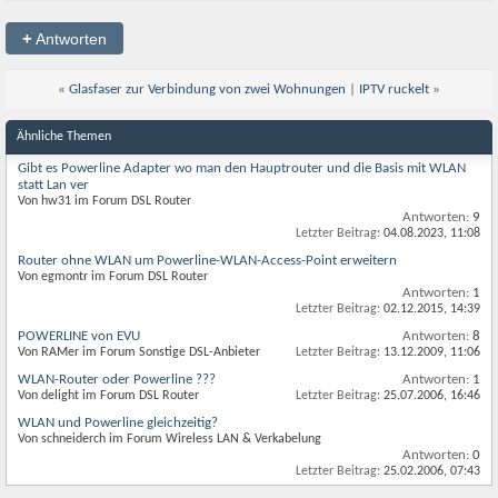
+
Antworten
«
Glasfaser zur Verbindung von zwei Wohnungen
|
IPTV ruckelt
»
Ähnliche Themen
Gibt es Powerline Adapter wo man den Hauptrouter und die Basis mit WLAN
statt Lan ver
Von hw31 im Forum DSL Router
Antworten:
9
Letzter Beitrag:
04.08.2023,
11:08
Router ohne WLAN um Powerline-WLAN-Access-Point erweitern
Von egmontr im Forum DSL Router
Antworten:
1
Letzter Beitrag:
02.12.2015,
14:39
POWERLINE von EVU
Antworten:
8
Von RAMer im Forum Sonstige DSL-Anbieter
Letzter Beitrag:
13.12.2009,
11:06
WLAN-Router oder Powerline ???
Antworten:
1
Von delight im Forum DSL Router
Letzter Beitrag:
25.07.2006,
16:46
WLAN und Powerline gleichzeitig?
Von schneiderch im Forum Wireless LAN & Verkabelung
Antworten:
0
Letzter Beitrag:
25.02.2006,
07:43