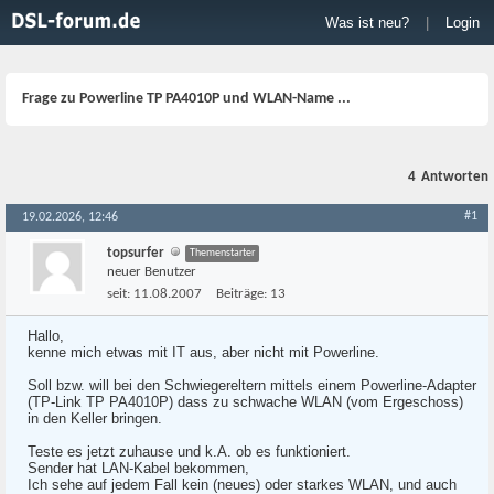
Was ist neu?
|
Login
Frage zu Powerline TP PA4010P und WLAN-Name ...
4
Antworten
#1
19.02.2026, 12:46
topsurfer
Themenstarter
neuer Benutzer
seit:
11.08.2007
Beiträge:
13
Hallo,
kenne mich etwas mit IT aus, aber nicht mit Powerline.
Soll bzw. will bei den Schwiegereltern mittels einem Powerline-Adapter
(TP-Link TP PA4010P) dass zu schwache WLAN (vom Ergeschoss)
in den Keller bringen.
Teste es jetzt zuhause und k.A. ob es funktioniert.
Sender hat LAN-Kabel bekommen,
Ich sehe auf jedem Fall kein (neues) oder starkes WLAN, und auch