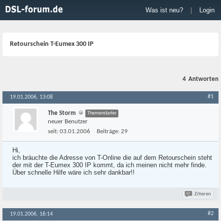
Was ist neu?
|
Login
Retourschein T-Eumex 300 IP
4
Antworten
#1
19.01.2006, 13:08
The Storm
Themenstarter
neuer Benutzer
seit:
03.01.2006
Beiträge:
29
Hi,
ich bräuchte die Adresse von T-Online die auf dem Retourschein steht
der mit der T-Eumex 300 IP kommt, da ich meinen nicht mehr finde.
Über schnelle Hilfe wäre ich sehr dankbar!!
Zitieren
#2
19.01.2006, 16:14