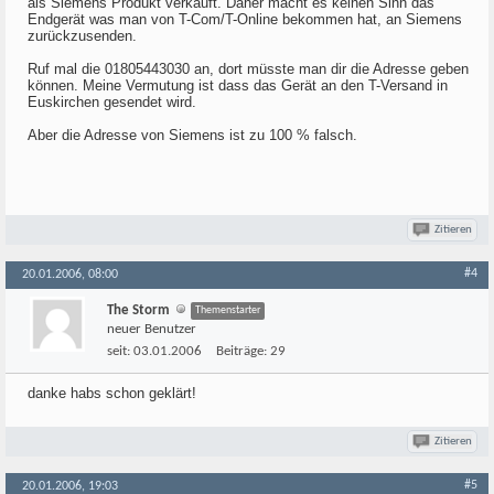
als Siemens Produkt verkauft. Daher macht es keinen Sinn das
Endgerät was man von T-Com/T-Online bekommen hat, an Siemens
zurückzusenden.
Ruf mal die 01805443030 an, dort müsste man dir die Adresse geben
können. Meine Vermutung ist dass das Gerät an den T-Versand in
Euskirchen gesendet wird.
Aber die Adresse von Siemens ist zu 100 % falsch.
Zitieren
#4
20.01.2006, 08:00
The Storm
Themenstarter
neuer Benutzer
seit:
03.01.2006
Beiträge:
29
danke habs schon geklärt!
Zitieren
#5
20.01.2006, 19:03