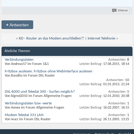
Zitieren
+
Antworten
«
KD - Router an das Modem anschließen?!
|
Internet Telefonie
»
Ähnliche Themen
Verbindungsdaten
Antworten:
8
Von Andreas57 im Forum 1&1
Letzter Beitrag:
17.06.2015,
18:14
Fritzbox auslesen. Fritzbox ohne Webinterface auslesen
Von Bandito im Forum DSL Router
Antworten:
10
Letzter Beitrag:
01.01.2013,
21:24
DSL 6000 und Teledat 300 - Surfen möglich?
Antworten:
5
Von bigred2010 im Forum Allgemeine Fragen
Letzter Beitrag:
12.01.2010,
20:38
Verbindungsdaten bzw -werte
Antworten:
1
Von Annex im Forum Allgemeine Fragen
Letzter Beitrag:
16.02.2007,
16:15
Modem Teledat 331 LAN
Antworten:
1
Von wurz im Forum DSL Router
Letzter Beitrag:
26.11.2005,
13:25