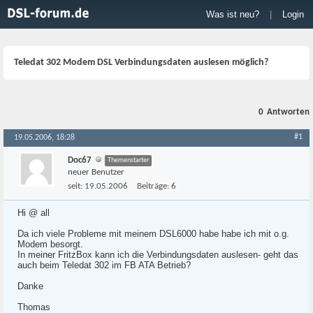
Was ist neu?
|
Login
Teledat 302 Modem DSL Verbindungsdaten auslesen möglich?
0
Antworten
#1
19.05.2006, 18:28
Doc67
Themenstarter
neuer Benutzer
seit:
19.05.2006
Beiträge:
6
Hi @ all
Da ich viele Probleme mit meinem DSL6000 habe habe ich mit o.g.
Modem besorgt.
In meiner FritzBox kann ich die Verbindungsdaten auslesen- geht das
auch beim Teledat 302 im FB ATA Betrieb?
Danke
Thomas