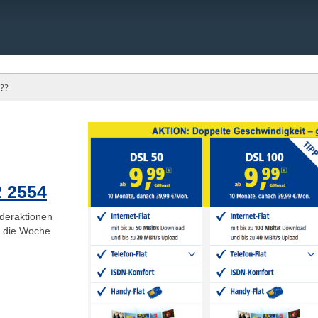
??
2 2554
deraktionen
ge die Woche