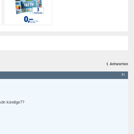
1
Antworten
#1
sdn kündige??