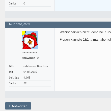
Danke
0
14.10.2006, 00:24
Wahrscheinlich nicht, denn bei Kün
Fragen kannste 1&1 ja mal, aber ic
**********
Snowman
Title
erfahrener Benutzer
seit
04.08.2006
Beiträge
4.966
Danke
39
+
Antworten