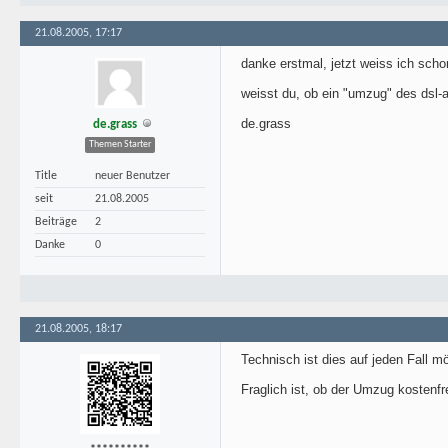
21.08.2005, 17:17
danke erstmal, jetzt weiss ich sch
weisst du, ob ein "umzug" des dsl-
de.grass
de.grass
Themen Starter
Title
neuer Benutzer
seit
21.08.2005
Beiträge
2
Danke
0
21.08.2005, 18:17
Technisch ist dies auf jeden Fall mö
Fraglich ist, ob der Umzug kostenfr