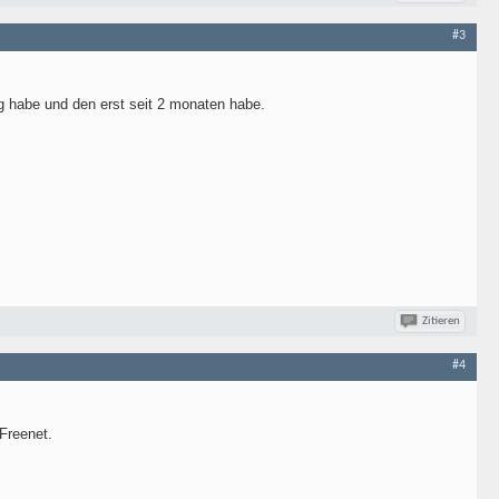
#3
g habe und den erst seit 2 monaten habe.
Zitieren
#4
 Freenet.