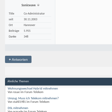
**********
Sonicwave
Title
Co-Administrator
seit
30.11.2003
Ort
Hannover
Beiträge
5.955
Danke
348
+
Antworten
Ähnliche Themen
Wohnungswechsel Hybrid mitnehmen
Von rosae im Forum Telekom
Umzug: Muss ich Telekom mitnehmen?
Von stahli1981 im Forum Telekom
DSL mitnehmen
Von pcmarky im Forum Telekom