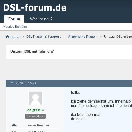
Forum
Was ist neu?
Heutige Beiträge
DSL-Fragen & Support
Allgemeine Fragen
Umzug, DSL mitn
Home
Umzug, DSL mitnehmen?
21.08.2005, 16:23
hallo,
ich ziehe demnächst um, innerhalb 
nun meine frage: kann ich meinen d
de.grass
danke schon mal
Themen Starter
de.grass
Title
neuer Benutzer