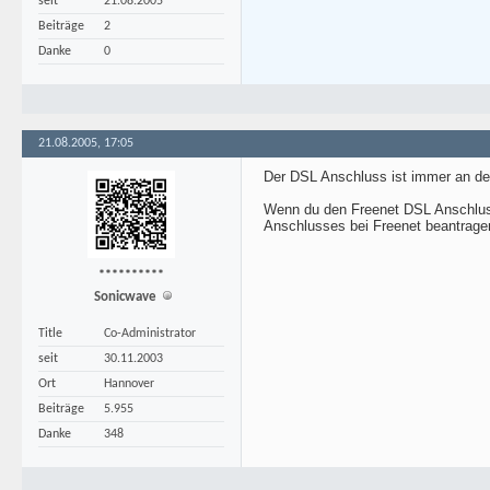
seit
21.08.2005
Beiträge
2
Danke
0
21.08.2005, 17:05
Der DSL Anschluss ist immer an de
Wenn du den Freenet DSL Anschluss
Anschlusses bei Freenet beantrage
**********
Sonicwave
Title
Co-Administrator
seit
30.11.2003
Ort
Hannover
Beiträge
5.955
Danke
348