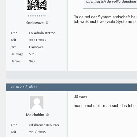
oder lieg ich da völlig daneben
Ja da bei der Systemlandschaft b
**********
Ich weiß nicht wie viele Systeme de
Sonicwave
Title
Co-Administrator
seit
30.11.2003
Ort
Hannover
Beiträge
5.955
Danke
348
24.10.2006, 08:47
30 wow
manchmal stellt man sich das leben
Melchahim
Title
erfahrener Benutzer
seit
22.08.2006