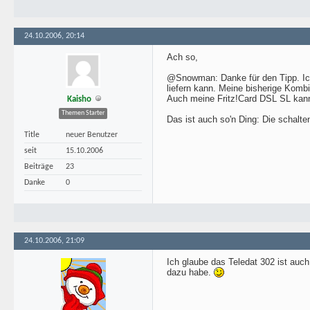
24.10.2006, 20:14
Ach so,
@Snowman: Danke für den Tipp. Ich 
liefern kann. Meine bisherige Kom
Auch meine Fritz!Card DSL SL kann 
Kaisho
Themen Starter
Das ist auch so'n Ding: Die schalt
Title
neuer Benutzer
seit
15.10.2006
Beiträge
23
Danke
0
24.10.2006, 21:09
Ich glaube das Teledat 302 ist auch
dazu habe.