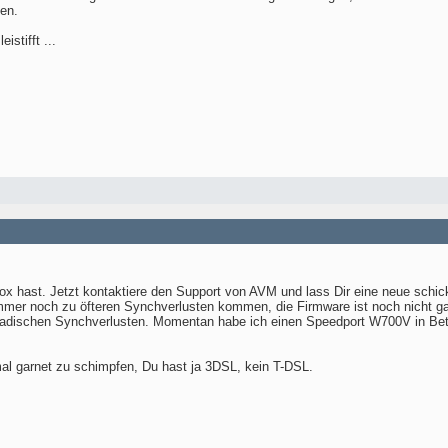
en.
istifft ...
ox hast. Jetzt kontaktiere den Support von AVM und lass Dir eine neue schicke
immer noch zu öfteren Synchverlusten kommen, die Firmware ist noch nicht g
ischen Synchverlusten. Momentan habe ich einen Speedport W700V in Betrieb
l garnet zu schimpfen, Du hast ja 3DSL, kein T-DSL.