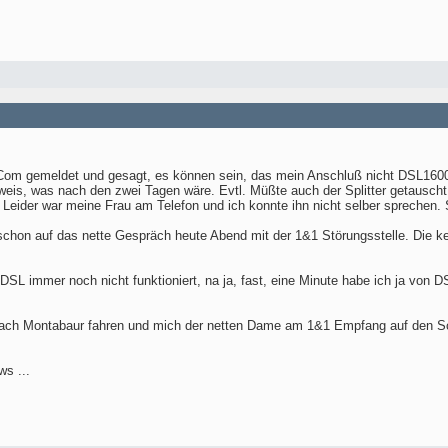
T-Com gemeldet und gesagt, es können sein, das mein Anschluß nicht DSL160
nweis, was nach den zwei Tagen wäre. Evtl. Müßte auch der Splitter getausch
 Leider war meine Frau am Telefon und ich konnte ihn nicht selber sprechen. S
schon auf das nette Gespräch heute Abend mit der 1&1 Störungsstelle. Die kenn'
DSL immer noch nicht funktioniert, na ja, fast, eine Minute habe ich ja von 
ach Montabaur fahren und mich der netten Dame am 1&1 Empfang auf den Sch
s ...