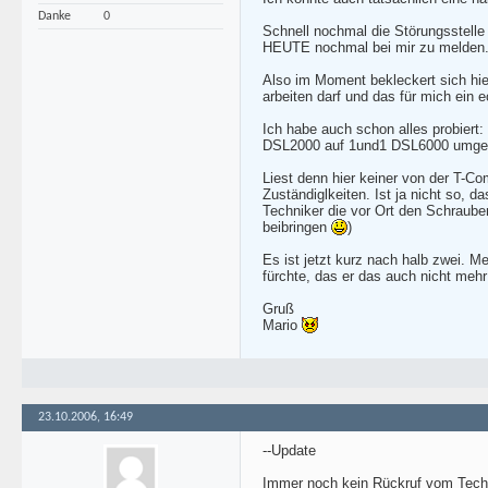
Danke
0
Schnell nochmal die Störungsstelle
HEUTE nochmal bei mir zu melden. 
Also im Moment bekleckert sich hi
arbeiten darf und das für mich ein e
Ich habe auch schon alles probiert:
DSL2000 auf 1und1 DSL6000 umgest
Liest denn hier keiner von der T-C
Zuständiglkeiten. Ist ja nicht so,
Techniker die vor Ort den Schraube
beibringen
)
Es ist jetzt kurz nach halb zwei. 
fürchte, das er das auch nicht meh
Gruß
Mario
23.10.2006, 16:49
--Update
Immer noch kein Rückruf vom Techn