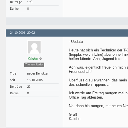
Beiträge
198
Danke
0
24.10.2006, 20:02
--Update
Heute hat sich ein Techniker der 
(hoppla, welch' Ehre) aber ohne Hi
helfen könnte. Aha, Jugend forscht.
Kaisho
Themen Starter
Ach was, eigentlich freue ich mich 
Freundschaft!
Title
neuer Benutzer
Überflüssig zu erwähnen, das mein 
seit
15.10.2006
des schnellen Tippens ...
Beiträge
23
Ich werde am Freitag morgen mal n
Danke
0
Office Tag ableisten.
Na, dann bis morgen, mit neuen New
Gruß
Kaisho