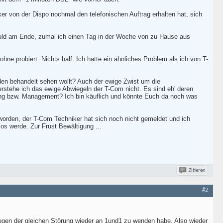
er von der Dispo nochmal den telefonischen Auftrag erhalten hat, sich
duld am Ende, zumal ich einen Tag in der Woche von zu Hause aus
ne probiert. Nichts half. Ich hatte ein ähnliches Problem als ich von T-
nden behandelt sehen wollt? Auch der ewige Zwist um die
erstehe ich das ewige Abwiegeln der T-Com nicht. Es sind eh' deren
rung bzw. Management? Ich bin käuflich und könnte Euch da noch was
worden, der T-Com Techniker hat sich noch nicht gemeldet und ich
os werde. Zur Frust Bewältigung ...
Zitieren
#2
egen der gleichen Störung wieder an 1und1 zu wenden habe. Also wieder