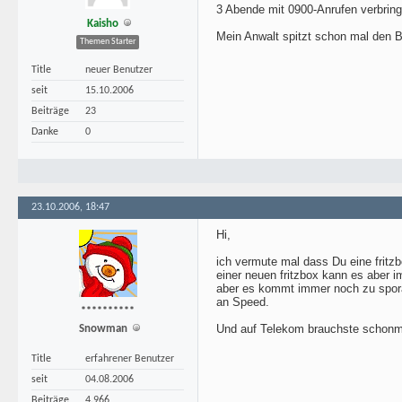
3 Abende mit 0900-Anrufen verbring
Kaisho
Mein Anwalt spitzt schon mal den Ble
Themen Starter
Title
neuer Benutzer
seit
15.10.2006
Beiträge
23
Danke
0
23.10.2006, 18:47
Hi,
ich vermute mal dass Du eine fritzb
einer neuen fritzbox kann es aber 
aber es kommt immer noch zu sporad
an Speed.
**********
Und auf Telekom brauchste schonma
Snowman
Title
erfahrener Benutzer
seit
04.08.2006
Beiträge
4.966