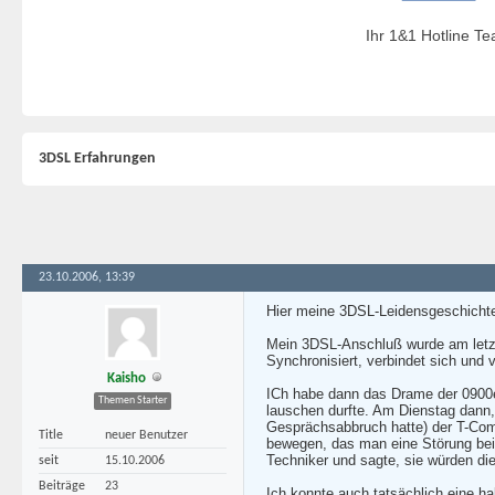
Ihr 1&1 Hotline T
3DSL Erfahrungen
23.10.2006, 13:39
Hier meine 3DSL-Leidensgeschichte
Mein 3DSL-Anschluß wurde am letzte
Synchronisiert, verbindet sich und 
Kaisho
ICh habe dann das Drame der 0900e
Themen Starter
lauschen durfte. Am Dienstag dann, 
Gesprächsabbruch hatte) der T-Com
Title
neuer Benutzer
bewegen, das man eine Störung bei 
Techniker und sagte, sie würden die
seit
15.10.2006
Beiträge
23
Ich konnte auch tatsächlich eine h