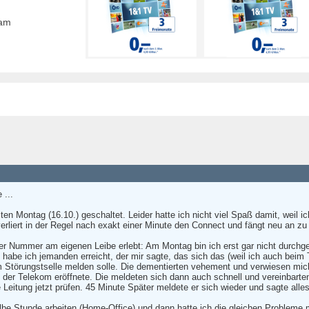
eam
 ...
n Montag (16.10.) geschaltet. Leider hatte ich nicht viel Spaß damit, weil i
verliert in der Regel nach exakt einer Minute den Connect und fängt neu an zu
r Nummer am eigenen Leibe erlebt: Am Montag bin ich erst gar nicht durch
habe ich jemanden erreicht, der mir sagte, das sich das (weil ich auch beim 
 Störungstselle melden solle. Die dementierten vehement und verwiesen mic
der Telekom eröffnete. Die meldeten sich dann auch schnell und vereinbarten
 Leitung jetzt prüfen. 45 Minute Später meldete er sich wieder und sagte all
albe Stunde arbeiten (Home-Office) und dann hatte ich die gleichen Probleme