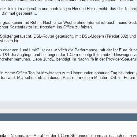
 der Telekom angerufen und nach langen Hin und Her erreicht, das der Technik
Bin mal gespannt ...
er grad keiner mit Ruhm. Nach einer Woche ohne Internet ist auch meine Ge
chter Kostenfaktor ist, trotzdem ins Office zu fahren.
 Splitter getauscht, DSL-Router getauscht, mit DSL-Modem (Teledat 302) und oh
iegen bin ...
om oder von 1und1 mit? Ist das wirklich die Performance, mit der Ihr Eure Ku
 das 1&1 die Zugänge und Leitungen der T-Com unentgeltlich nutzt. Deswegen v
ndreher bemühen. Liebe 1und1, benötigt Ihr Nachhilfe in der Provider-Steue
Mein Home-Office Tag ist inzwischen zum Überstunden abbauen Tag deklariert 
r tun wird. Mal sehen, ob ich diesen Post mit meinem Minuten DSL im Forum l
iker. Nochmaliger Anruf bei der T-Com Störungsstelle ergab, das ich mich w