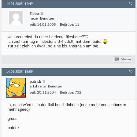
#5
14.01.2005, 14:49
Zibbo
neuer Benutzer
seit:
14.01.2005
Beiträge:
11
was verstehst du unter hardcore filesharer???
ich zieh am tag mindestens 3-4 cds!!! mit dem router
zur zeit zieh ich dvds, so eine bis anterhalb am tag.
Zitieren
#6
14.01.2005, 18:59
patrick
erfahrener Benutzer
seit:
20.11.2004
Beiträge:
732
jo, dann würd sich der fli4l bei dir lohnen (noch mehr connections =
mehr speed)
gruss
patrick