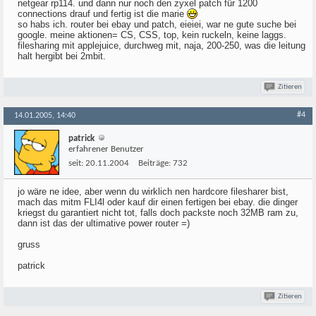
netgear rp114. und dann nur noch den zyxel patch für 1200
connections drauf und fertig ist die marie
so habs ich. router bei ebay und patch, eieiei, war ne gute suche bei
google. meine aktionen= CS, CSS, top, kein ruckeln, keine laggs.
filesharing mit applejuice, durchweg mit, naja, 200-250, was die leitung
halt hergibt bei 2mbit.
Zitieren
#4
14.01.2005, 14:40
patrick
erfahrener Benutzer
seit:
20.11.2004
Beiträge:
732
jo wäre ne idee, aber wenn du wirklich nen hardcore filesharer bist,
mach das mitm FLI4l oder kauf dir einen fertigen bei ebay. die dinger
kriegst du garantiert nicht tot, falls doch packste noch 32MB ram zu,
dann ist das der ultimative power router =)
gruss
patrick
Zitieren