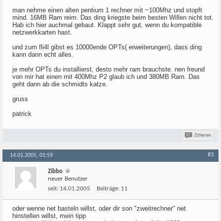
man nehme einen alten pentium 1 rechner mit ~100Mhz und stopft
mind. 16MB Ram reim. Das ding kriegste beim besten Willen nicht tot.
Hab ich hier auchmal gebaut. Klappt sehr gut, wenn du kompatible
netzwerkkarten hast.
und zum fli4l gibst es 10000ende OPTs( erweiterungen), dass ding
kann dann echt alles.
je mehr OPTs du installierst, desto mehr ram brauchste. nen freund
von mir hat einen mit 400Mhz P2 glaub ich und 380MB Ram. Das
geht dann ab die schmidts katze.
gruss
patrick
Zitieren
#3
14.01.2005, 01:59
Zibbo
neuer Benutzer
seit:
14.01.2005
Beiträge:
11
oder wenne net basteln willst, oder dir son "zweitrechner" net
hinstellen willst, mein tipp