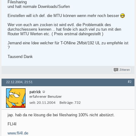
Filesharing
und halt normale Downloads/Surfen
Einstellen will ich def. die MTU können wenn mehr noch besser
Wer von euch am zocken ist wird evtl. die Problematik des
durchschiessens kennen .. hat finde ich auch viel zu tun mit den
Router MTU Werten etc. ( Preis erstmal dahingestellt )
Jemand eine Idee welcher für T-ONline 2Mbit/192 UL zu empfehle ist
?
Tausend Dank
Zitieren
#2
22.12.2004, 21:51
patrick
erfahrener Benutzer
seit:
20.11.2004
Beiträge:
732
jap. hab da ne lösung die bei filesharing 100% nicht abstürzt.
FLI4l
www.fli4l.de