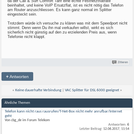
da der Call & Surf Comfort Tarif eine echte Festnetztflatrate
beinhaltet, und keine VoIP Ersatzflat, ist es nicht nötig das Telefon
am Router anzuschliessen. Es kann ganz normal im Splitter
eingesteckt sein.
Trotzdem würde ich versuche zu klären was mit dem Speedport nicht
stimmt. Denn wenn Du ihn mal verkaufen willst, wirkt es sich
sicherlich nicht günstig auf den zu erzielenden Preis aus, wenn
Telefonie nicht klappt.
Zitieren
+
Antworten
«
Keine dauerhafte Verbindung
|
VAC Splitter für DSL 6000 geeignet
»
Ähnliche Themen
Telefon kann nicht raus rausrufen/T-Net-Box nicht mehr anrufbar/Internet
geht
Von cbg_de im Forum Telekom
Antworten:
6
Letzter Beitrag:
12.06.2017,
11:54