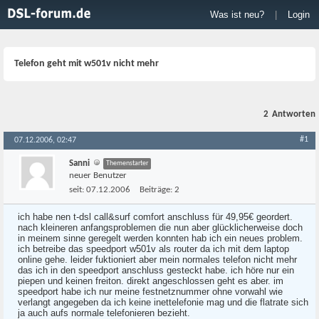
Was ist neu?
|
Login
Telefon geht mit w501v nicht mehr
2
Antworten
#1
07.12.2006, 02:47
Sanni
Themenstarter
neuer Benutzer
seit:
07.12.2006
Beiträge:
2
ich habe nen t-dsl call&surf comfort anschluss für 49,95€ geordert.
nach kleineren anfangsproblemen die nun aber glücklicherweise doch
in meinem sinne geregelt werden konnten hab ich ein neues problem.
ich betreibe das speedport w501v als router da ich mit dem laptop
online gehe. leider fuktioniert aber mein normales telefon nicht mehr
das ich in den speedport anschluss gesteckt habe. ich höre nur ein
piepen und keinen freiton. direkt angeschlossen geht es aber. im
speedport habe ich nur meine festnetznummer ohne vorwahl wie
verlangt angegeben da ich keine inettelefonie mag und die flatrate sich
ja auch aufs normale telefonieren bezieht.