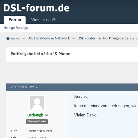
Forum
Was ist neu?
Heutige Beiträge
DSL Hardware & Netzwerk
DSL Router
Portfreigabe bei o2 
Home
Portfreigabe bei o2 Surf & Phone
23.07.2007, 19:17
Servus,
kann mir einer von euch sagen, wie
Vielen Dank.
Dschangis
Themen Starter
Title
neuer Benutzer