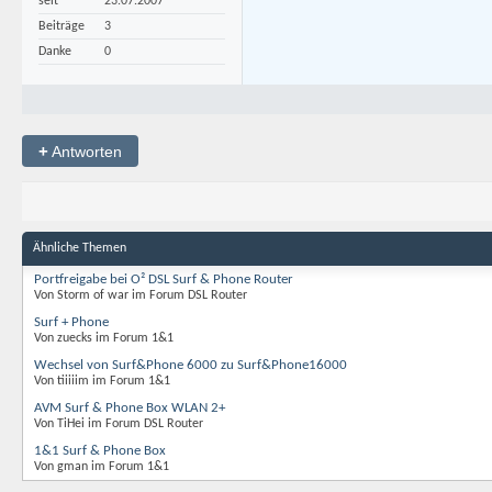
seit
23.07.2007
Beiträge
3
Danke
0
+
Antworten
Ähnliche Themen
Portfreigabe bei O² DSL Surf & Phone Router
Von Storm of war im Forum DSL Router
Surf + Phone
Von zuecks im Forum 1&1
Wechsel von Surf&Phone 6000 zu Surf&Phone16000
Von tiiiiim im Forum 1&1
AVM Surf & Phone Box WLAN 2+
Von TiHei im Forum DSL Router
1&1 Surf & Phone Box
Von gman im Forum 1&1