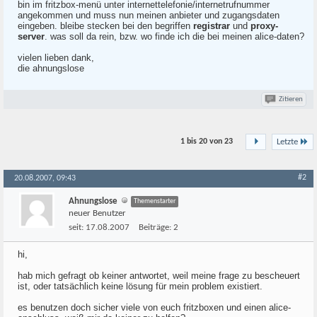
bin im fritzbox-menü unter internettelefonie/internetrufnummer
angekommen und muss nun meinen anbieter und zugangsdaten
eingeben. bleibe stecken bei den begriffen
registrar
und
proxy-
server
. was soll da rein, bzw. wo finde ich die bei meinen alice-daten?
vielen lieben dank,
die ahnungslose
Zitieren
1 bis 20 von
23
Letzte
#2
20.08.2007, 09:43
Ahnungslose
Themenstarter
neuer Benutzer
seit:
17.08.2007
Beiträge:
2
hi,
hab mich gefragt ob keiner antwortet, weil meine frage zu bescheuert
ist, oder tatsächlich keine lösung für mein problem existiert.
es benutzen doch sicher viele von euch fritzboxen und einen alice-