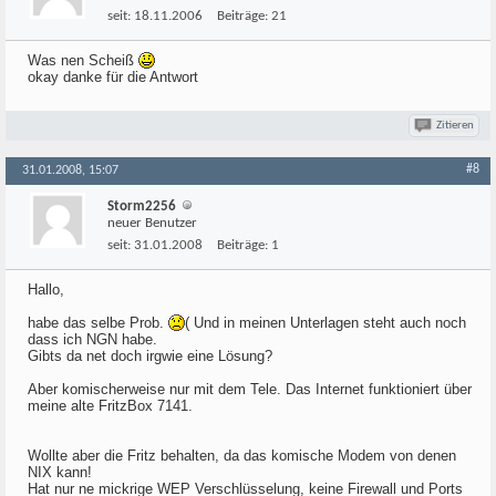
seit:
18.11.2006
Beiträge:
21
Was nen Scheiß
okay danke für die Antwort
Zitieren
#8
31.01.2008, 15:07
Storm2256
neuer Benutzer
seit:
31.01.2008
Beiträge:
1
Hallo,
habe das selbe Prob.
( Und in meinen Unterlagen steht auch noch
dass ich NGN habe.
Gibts da net doch irgwie eine Lösung?
Aber komischerweise nur mit dem Tele. Das Internet funktioniert über
meine alte FritzBox 7141.
Wollte aber die Fritz behalten, da das komische Modem von denen
NIX kann!
Hat nur ne mickrige WEP Verschlüsselung, keine Firewall und Ports