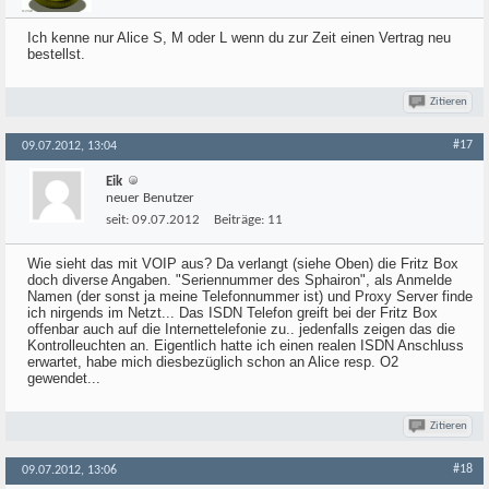
Ich kenne nur Alice S, M oder L wenn du zur Zeit einen Vertrag neu
bestellst.
Zitieren
#17
09.07.2012, 13:04
Eik
neuer Benutzer
seit:
09.07.2012
Beiträge:
11
Wie sieht das mit VOIP aus? Da verlangt (siehe Oben) die Fritz Box
doch diverse Angaben. "Seriennummer des Sphairon", als Anmelde
Namen (der sonst ja meine Telefonnummer ist) und Proxy Server finde
ich nirgends im Netzt... Das ISDN Telefon greift bei der Fritz Box
offenbar auch auf die Internettelefonie zu.. jedenfalls zeigen das die
Kontrolleuchten an. Eigentlich hatte ich einen realen ISDN Anschluss
erwartet, habe mich diesbezüglich schon an Alice resp. O2
gewendet...
Zitieren
#18
09.07.2012, 13:06