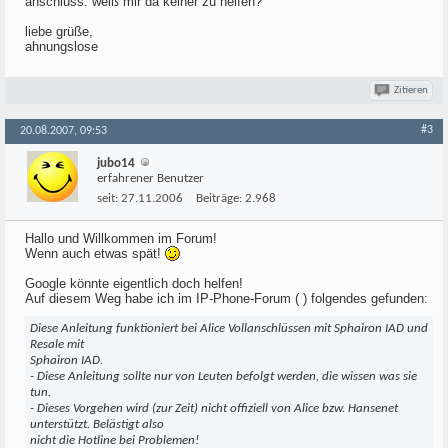
anschluss. weiß mir da keiner zu helfen?
liebe grüße,
ahnungslose
Zitieren
#3
20.08.2007, 09:53
jubo14
erfahrener Benutzer
seit:
27.11.2006
Beiträge:
2.968
Hallo und Willkommen im Forum!
Wenn auch etwas spät!
Google könnte eigentlich doch helfen!
Auf diesem Weg habe ich im IP-Phone-Forum ( ) folgendes gefunden:
Diese Anleitung funktioniert bei Alice Vollanschlüssen mit Sphairon IAD und
Resale mit
Sphairon IAD.
- Diese Anleitung sollte nur von Leuten befolgt werden, die wissen was sie
tun.
- Dieses Vorgehen wird (zur Zeit) nicht offiziell von Alice bzw. Hansenet
unterstützt. Belästigt also
nicht die Hotline bei Problemen!