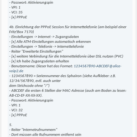
- Passwort: Aktivierungspin
- VPI: 1
- VCI: 35
- [x] PPPoE
4b. Einrichtung der PPPoE Session für Internettelefonie (am beispiel einer
Fritz!Box 7170)
- Einstellungen -> Internet -> Zugangsdaten
- [x] Alle ATM-Einstellungen automatisch erkennen
- Einstellungen -> Telefonie -> Internettelefonie
- Reiter "Erweiterte Einstellungen"
- [x] weitere Verbindung für die Internettelefonie über DSL nutzen (PVC)
- [x] Ich habe Zugangsdaten erhalten
- Benutzername: Dieser hat das Format:
1234567890-ABCDEF@alice-
voip2.de
- 1234567890 = Seriennummer des Sphairon (siehe Aufkleber: z.B.
12/34/567890, evtl. auch unter
dem Strichcode ohne "/")
- ABCDEF die ersten 6 Stellen der MAC-Adresse (auch am Boden zu lesen:
AB-CD-EF-XX-XX-XX).
- Passwort: Aktivierungspin
- VPI: 1
- VCI: 32
- [x] PPPoE
5.
- Reiter "Internetrufnummern"
- Dort müssen alle Rufnummern entfernt sein