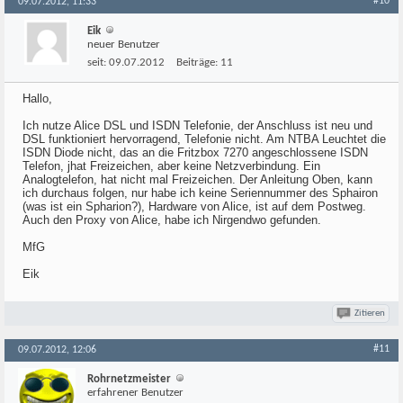
#10
09.07.2012, 11:33
Eik
neuer Benutzer
seit:
09.07.2012
Beiträge:
11
Hallo,
Ich nutze Alice DSL und ISDN Telefonie, der Anschluss ist neu und
DSL funktioniert hervorragend, Telefonie nicht. Am NTBA Leuchtet die
ISDN Diode nicht, das an die Fritzbox 7270 angeschlossene ISDN
Telefon, jhat Freizeichen, aber keine Netzverbindung. Ein
Analogtelefon, hat nicht mal Freizeichen. Der Anleitung Oben, kann
ich durchaus folgen, nur habe ich keine Seriennummer des Sphairon
(was ist ein Spharion?), Hardware von Alice, ist auf dem Postweg.
Auch den Proxy von Alice, habe ich Nirgendwo gefunden.
MfG
Eik
Zitieren
#11
09.07.2012, 12:06
Rohrnetzmeister
erfahrener Benutzer