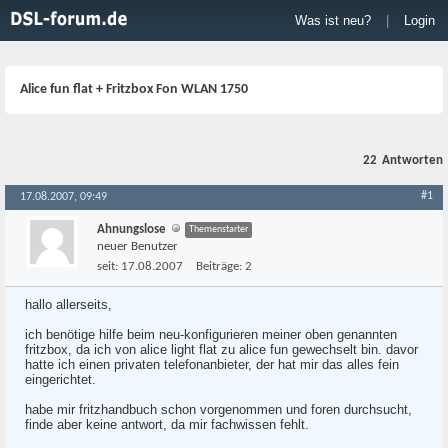
Was ist neu?
|
Login
Alice fun flat + Fritzbox Fon WLAN 1750
22
Antworten
#1
17.08.2007, 09:49
Ahnungslose
Themenstarter
neuer Benutzer
seit:
17.08.2007
Beiträge:
2
hallo allerseits,
ich benötige hilfe beim neu-konfigurieren meiner oben genannten
fritzbox, da ich von alice light flat zu alice fun gewechselt bin. davor
hatte ich einen privaten telefonanbieter, der hat mir das alles fein
eingerichtet.
habe mir fritzhandbuch schon vorgenommen und foren durchsucht,
finde aber keine antwort, da mir fachwissen fehlt.