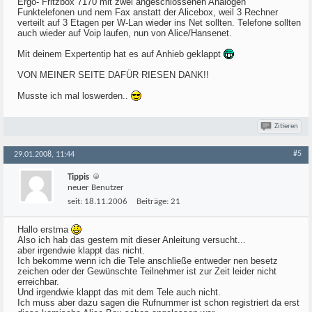
Ergo- Fritzbox 7170 mit zwei angeschlossenen Analogen
Funktelefonen und nem Fax anstatt der Alicebox, weil 3 Rechner
verteilt auf 3 Etagen per W-Lan wieder ins Net sollten. Telefone sollten
auch wieder auf Voip laufen, nun von Alice/Hansenet.
Mit deinem Expertentip hat es auf Anhieb geklappt
VON MEINER SEITE DAFÜR RIESEN DANK!!
Musste ich mal loswerden..
Zitieren
#5
29.01.2008, 11:44
Tippis
neuer Benutzer
seit:
18.11.2006
Beiträge:
21
Hallo erstma
Also ich hab das gestern mit dieser Anleitung versucht...
aber irgendwie klappt das nicht.
Ich bekomme wenn ich die Tele anschließe entweder nen besetz
zeichen oder der Gewünschte Teilnehmer ist zur Zeit leider nicht
erreichbar.
Und irgendwie klappt das mit dem Tele auch nicht.
Ich muss aber dazu sagen die Rufnummer ist schon registriert da erst