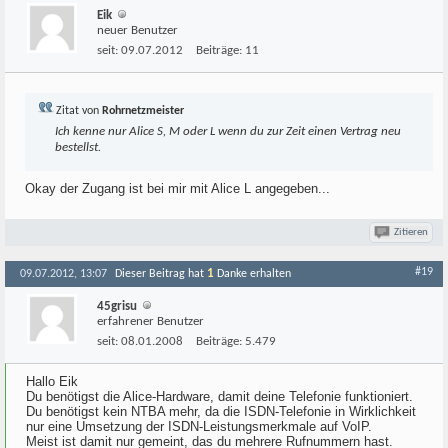
Eik
neuer Benutzer
seit:
09.07.2012
Beiträge:
11
Zitat von
Rohrnetzmeister
Ich kenne nur Alice S, M oder L wenn du zur Zeit einen Vertrag neu
bestellst.
Okay der Zugang ist bei mir mit Alice L angegeben...
Zitieren
#19
1
09.07.2012, 13:07
Dieser Beitrag hat
Danke erhalten
45grisu
erfahrener Benutzer
seit:
08.01.2008
Beiträge:
5.479
Hallo Eik
Du benötigst die Alice-Hardware, damit deine Telefonie funktioniert.
Du benötigst kein NTBA mehr, da die ISDN-Telefonie in Wirklichkeit
nur eine Umsetzung der ISDN-Leistungsmerkmale auf VoIP.
Meist ist damit nur gemeint, das du mehrere Rufnummern hast.