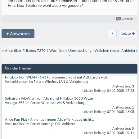
ich hoffe das geht alles anzuschließen... dann kann ich die VOIP über
Fritz Box Telefonie wohl auch vergessen?
Zitieren
+
Antworten
Letzte
«
Alice über Fritzbox 7270
|
Was für ne Überraschung ! Welchen neuen Anbieter?
»
Ähnliche Themen
Fritzbox Fon WLAN 7141 funktioniert nicht mit ALICE isdn + dsl
Von veldhauser im Forum Wireless LAN & Verkabelung
Antworten:
3
Letzter Beitrag:
04.12.2008,
17:23
Sphairon IADWlan von Alice und Fritzbox 3050 WLan
Von ego1955 im Forum Wireless LAN & Verkabelung
Antworten:
1
Letzter Beitrag:
07.04.2008,
18:08
Alice Fun Flat - Anruf auf neuer Alice-Nr klappt nicht...
Von LucaToni im Forum Sonstige DSL-Anbieter
Antworten:
5
Letzter Beitrag:
07.02.2008,
09:11