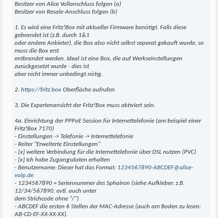
Besitzer von Alice Vollanschluss folgen (a)
Besitzer von Resale-Anschluss folgen (b)
1. Es wird eine Fritz!Box mit aktueller Firmware benötigt. Falls diese
gebrandet ist (z.B. durch 1&1
oder andere Anbieter), die Box also nicht selbst separat gekauft wurde, so
muss die Box erst
entbrandet werden. Ideal ist eine Box, die auf Werkseinstellungen
zurückgesetzt wurde - dies ist
aber nicht immer unbedingt nötig.
2.
https://fritz.box
Oberfläche aufrufen
3. Die Expertenansicht der Fritz!Box muss aktiviert sein.
4a. Einrichtung der PPPoE Session für Internettelefonie (am beispiel einer
Fritz!Box 7170)
- Einstellungen -> Telefonie -> Internettelefonie
- Reiter "Erweiterte Einstellungen"
- [x] weitere Verbindung für die Internettelefonie über DSL nutzen (PVC)
- [x] Ich habe Zugangsdaten erhalten
- Benutzername: Dieser hat das Format:
1234567890-ABCDEF@alice-
voip.de
- 1234567890 = Seriennummer des Sphairon (siehe Aufkleber: z.B.
12/34/567890, evtl. auch unter
dem Strichcode ohne "/")
- ABCDEF die ersten 6 Stellen der MAC-Adresse (auch am Boden zu lesen:
AB-CD-EF-XX-XX-XX).