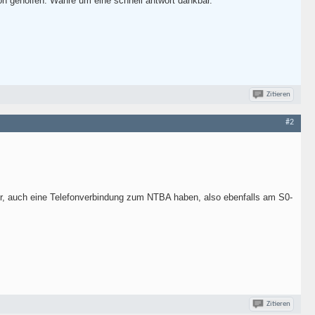
n geholfen. Währe um eine schnell antwort dankbar.
Zitieren
#2
r, auch eine Telefonverbindung zum NTBA haben, also ebenfalls am S0-
Zitieren