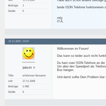
Habe auch schon andere Beiträge ge
seit
11.11.2007
Beiträge
1
beide ISDN Telefone funktionieren 
Danke
0
mfg
IT-A.
12.11.2007, 13:47
Willkommen im Forum!
Das kann so leider auch nicht funkt
Du hast zwei ISDN-Telefone an di
*********
Um aber den Speedport als Telefon
jubo14
Bus hängen.
Title
erfahrener Benutzer
Und damit sollte Dein Problem klar 
seit
27.11.2006
Beiträge
2.968
Danke
6