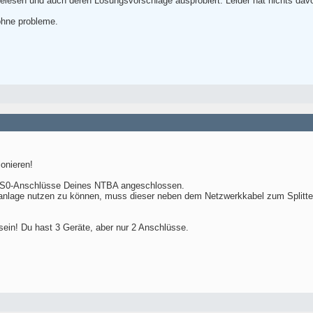
lesen und auch deren Lösungsvorschläge ausprobiert. Leider hat nichts davo
ohne probleme.
ionieren!
e S0-Anschlüsse Deines NTBA angeschlossen.
anlage nutzen zu können, muss dieser neben dem Netzwerkkabel zum Splitte
sein! Du hast 3 Geräte, aber nur 2 Anschlüsse.