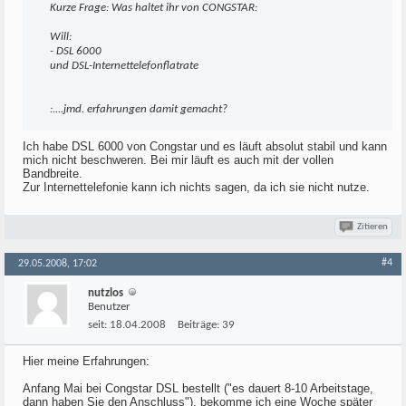
Kurze Frage: Was haltet ihr von CONGSTAR:
Will:
- DSL 6000
und DSL-Internettelefonflatrate
:....jmd. erfahrungen damit gemacht?
Ich habe DSL 6000 von Congstar und es läuft absolut stabil und kann
mich nicht beschweren. Bei mir läuft es auch mit der vollen
Bandbreite.
Zur Internettelefonie kann ich nichts sagen, da ich sie nicht nutze.
Zitieren
#4
29.05.2008, 17:02
nutzlos
Benutzer
seit:
18.04.2008
Beiträge:
39
Hier meine Erfahrungen:
Anfang Mai bei Congstar DSL bestellt ("es dauert 8-10 Arbeitstage,
dann haben Sie den Anschluss"), bekomme ich eine Woche später