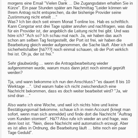
morgens eine Email "Vielen Dank ... Die Zugangsdaten erhalten Sie in
Kürze". Ein paar Stunden später am Nachmittag "Leider können wir
Ihrem Antrag nicht entsprechen, da der bisherige Provider seine
Zustimmung nicht erteilt ..."
Was? Ich bin doch seit einem Monat T-online los. Hab es schriftlich.
Kann Congstar erst drei Tage später anrufen und nachfragen, was das
für ein Provider ist, der angeblich die Leitung nicht frei gibt. Und was
höre ich? "Ach so? Ich schau mal nach. Ja, wir haben das auch
schon am selben Tag festgestellt, der Port ist frei, wir haben die
Bearbeitung gleich wieder aufgenommen, die Sache läuft. Aber ich will
sicherheitshalber [hä???] noch einmal schauen, ob der Port wirklich
frei ist. Oh ja, der ist frei."
Sehr glaubwürdig ... wenn die Antragsbearbeitung wieder
aufgenommen wurde, warum muss dann jetzt noch einmal geprüft
werden?
Tja, und wann bekomme ich nun den Anschluss? "es dauert 8 bis 10
Werktage ...". Und warum habe ich nicht zwischendurch eine
Nachricht bekommen, dass es doch weiter bearbeitet wird? "Ja, wir
sind dran ..."
Also warte ich eine Woche, und weil ich nichts höre und keine
Bestätigungsmail bekomme, schaue ich in mein Account (kriegt man
sofort, wenn man sich anmeldet) und finde dort die Nachricht "Auftrag
vom Kunden storniert". Hä?? Also rufe ich wieder an und frage, was
denn lost ist. "Nein, diese Nachricht wird automatisch erzeugt. Aber
es ist alles in Ordnung, die Bearbeitung läuft ... bitte noch ein paar
Tage Geduld".