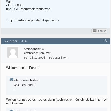
Will:
- DSL 6000
und DSL-Internettelefonflatrate
:....jmd. erfahrungen damit gemacht?
Zitieren
#2
25.01.2008, 13:36
scolopender
erfahrener Benutzer
seit:
16.12.2006
Beiträge:
6.044
Willkommen im Forum!
Zitat von
nixchecker
Will: - DSL 6000
...
Wollen kannst Du es - ob es dann (technisch) möglich ist, kann ich Dir
nicht sagen.