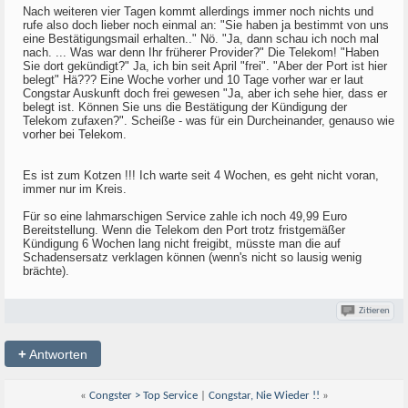
Nach weiteren vier Tagen kommt allerdings immer noch nichts und
rufe also doch lieber noch einmal an: "Sie haben ja bestimmt von uns
eine Bestätigungsmail erhalten.." Nö. "Ja, dann schau ich noch mal
nach. ... Was war denn Ihr früherer Provider?" Die Telekom! "Haben
Sie dort gekündigt?" Ja, ich bin seit April "frei". "Aber der Port ist hier
belegt" Hä??? Eine Woche vorher und 10 Tage vorher war er laut
Congstar Auskunft doch frei gewesen "Ja, aber ich sehe hier, dass er
belegt ist. Können Sie uns die Bestätigung der Kündigung der
Telekom zufaxen?". Scheiße - was für ein Durcheinander, genauso wie
vorher bei Telekom.
Es ist zum Kotzen !!! Ich warte seit 4 Wochen, es geht nicht voran,
immer nur im Kreis.
Für so eine lahmarschigen Service zahle ich noch 49,99 Euro
Bereitstellung. Wenn die Telekom den Port trotz fristgemäßer
Kündigung 6 Wochen lang nicht freigibt, müsste man die auf
Schadensersatz verklagen können (wenn's nicht so lausig wenig
brächte).
Zitieren
+
Antworten
«
Congster > Top Service
|
Congstar, Nie Wieder !!
»