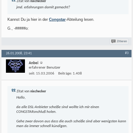
Zitat von
nixchecker
jmd. erfahrungen damit gemacht?
Kannst Du ja hier in der
Congstar
-Abteilung lesen.
G., -#####o:
Zitieren
#3
26.01.2008, 23:41
Anbei
erfahrener Benutzer
seit:
15.03.2006
Beiträge:
1.408
Zitat von
nixchecker
Hallo,
da alle DSL-Anbieter scheiße sind wollte ich mir einen
CONGSTARsnchluß holen.
Gehe zwar davon aus dass die auch scheiße sind aber wenigsten kann
man da immer schnell kündigen.