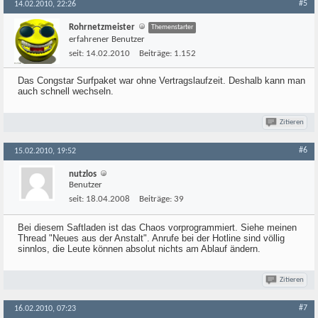
#5
14.02.2010, 22:26
Rohrnetzmeister
Themenstarter
erfahrener Benutzer
seit:
14.02.2010
Beiträge:
1.152
Das Congstar Surfpaket war ohne Vertragslaufzeit. Deshalb kann man
auch schnell wechseln.
Zitieren
#6
15.02.2010, 19:52
nutzlos
Benutzer
seit:
18.04.2008
Beiträge:
39
Bei diesem Saftladen ist das Chaos vorprogrammiert. Siehe meinen
Thread "Neues aus der Anstalt". Anrufe bei der Hotline sind völlig
sinnlos, die Leute können absolut nichts am Ablauf ändern.
Zitieren
#7
16.02.2010, 07:23