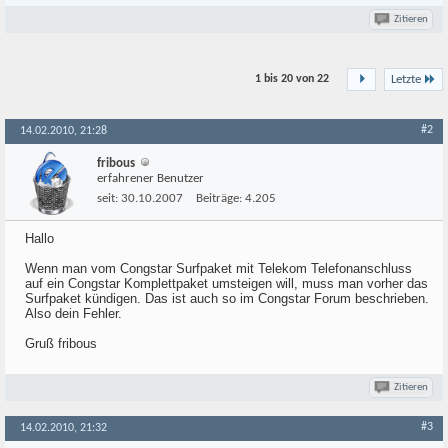
Zitieren
1 bis 20 von
22
Letzte
#2
14.02.2010, 21:28
fribous
erfahrener Benutzer
seit:
30.10.2007
Beiträge:
4.205
Hallo
Wenn man vom Congstar Surfpaket mit Telekom Telefonanschluss
auf ein Congstar Komplettpaket umsteigen will, muss man vorher das
Surfpaket kündigen. Das ist auch so im Congstar Forum beschrieben.
Also dein Fehler.
Gruß fribous
Zitieren
#3
14.02.2010, 21:32