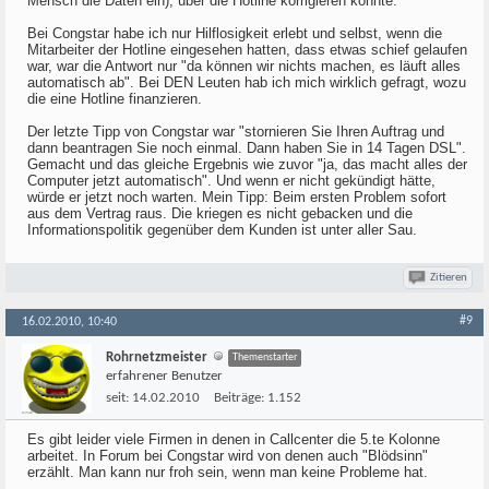
Mensch die Daten ein), über die Hotline korrigieren konnte.
Bei Congstar habe ich nur Hilflosigkeit erlebt und selbst, wenn die
Mitarbeiter der Hotline eingesehen hatten, dass etwas schief gelaufen
war, war die Antwort nur "da können wir nichts machen, es läuft alles
automatisch ab". Bei DEN Leuten hab ich mich wirklich gefragt, wozu
die eine Hotline finanzieren.
Der letzte Tipp von Congstar war "stornieren Sie Ihren Auftrag und
dann beantragen Sie noch einmal. Dann haben Sie in 14 Tagen DSL".
Gemacht und das gleiche Ergebnis wie zuvor "ja, das macht alles der
Computer jetzt automatisch". Und wenn er nicht gekündigt hätte,
würde er jetzt noch warten. Mein Tipp: Beim ersten Problem sofort
aus dem Vertrag raus. Die kriegen es nicht gebacken und die
Informationspolitik gegenüber dem Kunden ist unter aller Sau.
Zitieren
#9
16.02.2010, 10:40
Rohrnetzmeister
Themenstarter
erfahrener Benutzer
seit:
14.02.2010
Beiträge:
1.152
Es gibt leider viele Firmen in denen in Callcenter die 5.te Kolonne
arbeitet. In Forum bei Congstar wird von denen auch "Blödsinn"
erzählt. Man kann nur froh sein, wenn man keine Probleme hat.