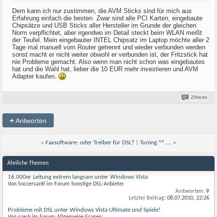
Dem kann ich nur zustimmen, die AVM Sticks sind für mich aus
Erfahrung einfach die besten. Zwar sind alle PCI Karten, eingebaute
Chipsätze und USB Sticks aller Hersteller im Grunde der gleichen
Norm verpflichtet, aber irgendwo im Detail steckt beim WLAN meißt
der Teufel. Mein eingebauter INTEL Chipsatz im Laptop möchte aller 2
Tage mal manuell vom Router getrennt und wieder verbunden werden
sonst macht er nicht weiter obwohl er verbunden ist, der Fritzstick hat
nie Probleme gemacht. Also wenn man nicht schon was eingebautes
hat und die Wahl hat, lieber die 10 EUR mehr investieren und AVM
Adapter kaufen.
Zitieren
+
Antworten
«
Faxsoftware- oder Treiber für DSL?
|
Tuning ^^ ....
»
Ähnliche Themen
16.000er Leitung extrem langsam unter Windows Vista
Von Soccersanti im Forum Sonstige DSL-Anbieter
Antworten:
9
Letzter Beitrag:
08.07.2010,
22:26
Probleme mit DSL unter Windows Vista Ultimate und Spiele!