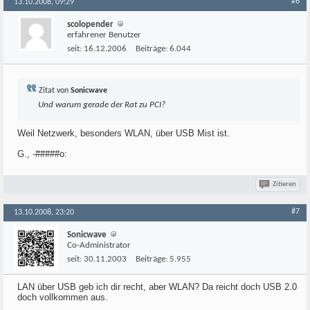
#6
13.10.2008, 09:29
scolopender
erfahrener Benutzer
seit:
16.12.2006
Beiträge:
6.044
Zitat von
Sonicwave
Und warum gerade der Rat zu PCI?
Weil Netzwerk, besonders WLAN, über USB Mist ist.
G., -#####o:
Zitieren
#7
13.10.2008, 23:20
Sonicwave
Co-Administrator
seit:
30.11.2003
Beiträge:
5.955
LAN über USB geb ich dir recht, aber WLAN? Da reicht doch USB 2.0
doch vollkommen aus.