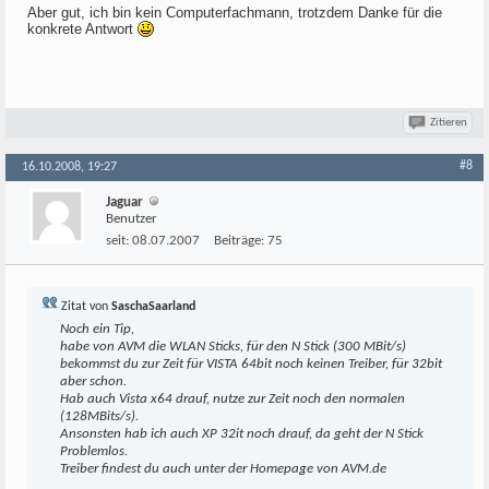
Aber gut, ich bin kein Computerfachmann, trotzdem Danke für die
konkrete Antwort
Zitieren
#8
16.10.2008, 19:27
Jaguar
Benutzer
seit:
08.07.2007
Beiträge:
75
Zitat von
SaschaSaarland
Noch ein Tip,
habe von AVM die WLAN Sticks, für den N Stick (300 MBit/s)
bekommst du zur Zeit für VISTA 64bit noch keinen Treiber, für 32bit
aber schon.
Hab auch Vista x64 drauf, nutze zur Zeit noch den normalen
(128MBits/s).
Ansonsten hab ich auch XP 32it noch drauf, da geht der N Stick
Problemlos.
Treiber findest du auch unter der Homepage von AVM.de