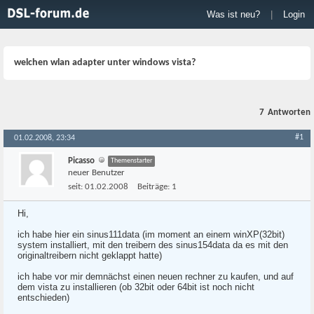
Was ist neu?
|
Login
welchen wlan adapter unter windows vista?
7
Antworten
#1
01.02.2008, 23:34
Picasso
Themenstarter
neuer Benutzer
seit:
01.02.2008
Beiträge:
1
Hi,
ich habe hier ein sinus111data (im moment an einem winXP(32bit)
system installiert, mit den treibern des sinus154data da es mit den
originaltreibern nicht geklappt hatte)
ich habe vor mir demnächst einen neuen rechner zu kaufen, und auf
dem vista zu installieren (ob 32bit oder 64bit ist noch nicht
entschieden)