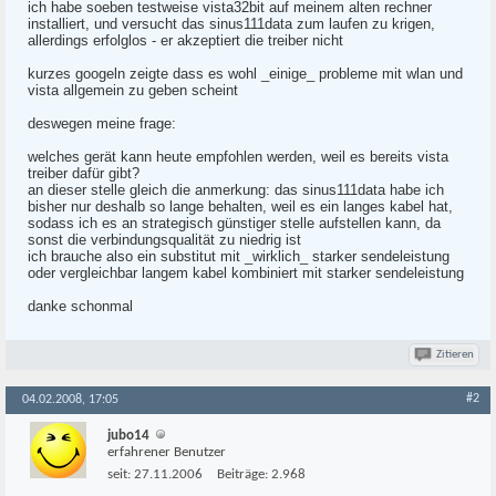
ich habe soeben testweise vista32bit auf meinem alten rechner
installiert, und versucht das sinus111data zum laufen zu krigen,
allerdings erfolglos - er akzeptiert die treiber nicht
kurzes googeln zeigte dass es wohl _einige_ probleme mit wlan und
vista allgemein zu geben scheint
deswegen meine frage:
welches gerät kann heute empfohlen werden, weil es bereits vista
treiber dafür gibt?
an dieser stelle gleich die anmerkung: das sinus111data habe ich
bisher nur deshalb so lange behalten, weil es ein langes kabel hat,
sodass ich es an strategisch günstiger stelle aufstellen kann, da
sonst die verbindungsqualität zu niedrig ist
ich brauche also ein substitut mit _wirklich_ starker sendeleistung
oder vergleichbar langem kabel kombiniert mit starker sendeleistung
danke schonmal
Zitieren
#2
04.02.2008, 17:05
jubo14
erfahrener Benutzer
seit:
27.11.2006
Beiträge:
2.968