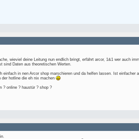
he, wieviel deine Leitung nun endlich bringt, erfährt arcor, 1&1 wer auch imme
t sind Daten aus theoretischen Werten.
einfach in nen Arcor shop marschieren und da helfen lassen. Ist einfacher
 der hotline die eh nix machen
n ? online ? haustür ? shop ?
in.