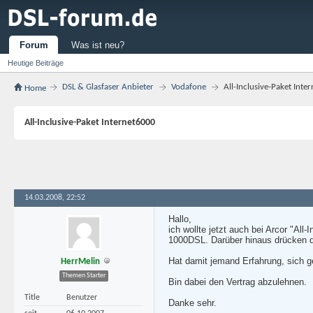
Forum
Was ist neu?
Heutige Beiträge
DSL & Glasfaser Anbieter
Vodafone
All-Inclusive-Paket Inte
Home
All-Inclusive-Paket Internet6000
14.03.2008, 22:52
Hallo,
ich wollte jetzt auch bei Arcor "All
1000DSL. Darüber hinaus drücken di
Hat damit jemand Erfahrung, sich g
HerrMelin
Themen Starter
Bin dabei den Vertrag abzulehnen.
Title
Benutzer
Danke sehr.