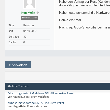
Habe den Vertrag per Post (Kunde
Arcor-Shop ist keine schlechte Idee
Habe heute schonmal die Hardwar
HerrMelin
Themen Starter
Danke erst mal.
Title
Benutzer
Nachtrag: Arcor-Shop gibs bei mir n
seit
06.10.2007
Beiträge
32
Danke
0
+
Antworten
Ähnliche Themen
Erfahrungsbericht Vodafone DSL All Inclusive Paket
Von Haunebu2 im Forum Vodafone
Kündigung Vodafone DSL All Inclusive Paket
Von Negarth im Forum Vodafone