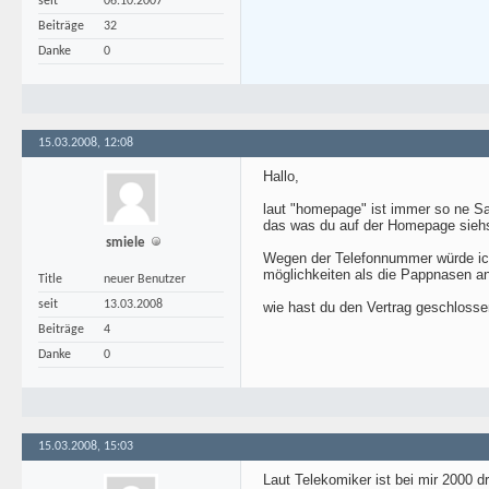
seit
06.10.2007
Beiträge
32
Danke
0
15.03.2008, 12:08
Hallo,
laut "homepage" ist immer so ne Sac
das was du auf der Homepage siehs
smiele
Wegen der Telefonnummer würde ich 
möglichkeiten als die Pappnasen an
Title
neuer Benutzer
seit
13.03.2008
wie hast du den Vertrag geschlosse
Beiträge
4
Danke
0
15.03.2008, 15:03
Laut Telekomiker ist bei mir 2000 dr