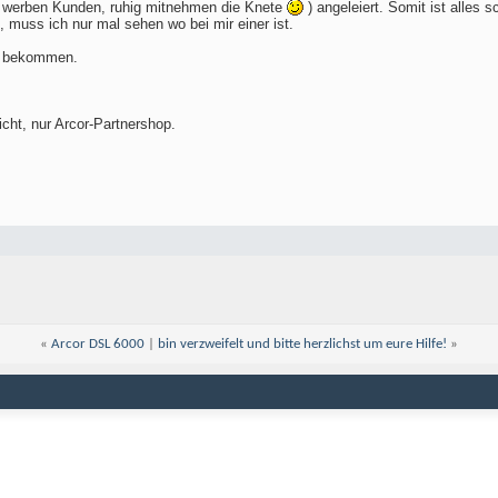
n werben Kunden, ruhig mitnehmen die Knete
) angeleiert. Somit ist alles s
, muss ich nur mal sehen wo bei mir einer ist.
e bekommen.
icht, nur Arcor-Partnershop.
«
Arcor DSL 6000
|
bin verzweifelt und bitte herzlichst um eure Hilfe!
»