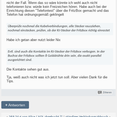
nicht der Fall. Wenn das so wäre könnte ich wohl auch nicht
telefonieren bzw. würde kein Freizeichen hören. Habe auch bei der
Einrichtung diesen "Telefontest" über die FritzBox gemacht und das
Telefon hat ordnungsgemäß geklingelt
Überprüfe nochmal die Kabelverbindungen, alle Stecker rausziehen,
nochmal einstecken, prüfen, ob der RJ-Stecker der Fritzbox richtig einrastet
Habe ich getan aber nutzt leider Nix
Evtl. sind auch die Kontakte im RJ-Stecker der Fritzbox verbogen. In der
Buchse der Fritzbox sollten 8 Golddrähte drin sein, die exakt parallel
ausgerichtet sind.
Die Kontakte sehen gut aus.
Tja, weiß auch nicht was ich jetzt tun soll. Aber vielen Dank für die
Tips.
Zitieren
+
Antworten
«
269.24 € von Alice / AOL abgebucht ?!
|
ständiger Verbindungsabbruch
»