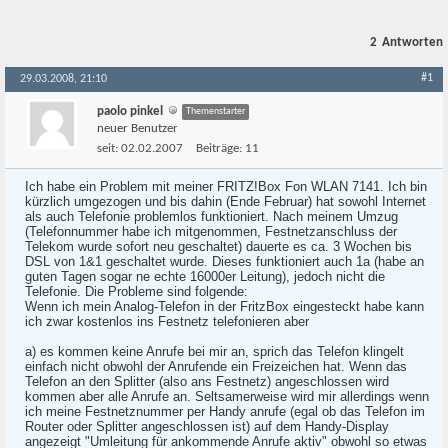
2
Antworten
#1
29.03.2008, 21:10
paolo pinkel
Themenstarter
neuer Benutzer
seit:
02.02.2007
Beiträge:
11
Ich habe ein Problem mit meiner FRITZ!Box Fon WLAN 7141. Ich bin
kürzlich umgezogen und bis dahin (Ende Februar) hat sowohl Internet
als auch Telefonie problemlos funktioniert. Nach meinem Umzug
(Telefonnummer habe ich mitgenommen, Festnetzanschluss der
Telekom wurde sofort neu geschaltet) dauerte es ca. 3 Wochen bis
DSL von 1&1 geschaltet wurde. Dieses funktioniert auch 1a (habe an
guten Tagen sogar ne echte 16000er Leitung), jedoch nicht die
Telefonie. Die Probleme sind folgende:
Wenn ich mein Analog-Telefon in der FritzBox eingesteckt habe kann
ich zwar kostenlos ins Festnetz telefonieren aber
a) es kommen keine Anrufe bei mir an, sprich das Telefon klingelt
einfach nicht obwohl der Anrufende ein Freizeichen hat. Wenn das
Telefon an den Splitter (also ans Festnetz) angeschlossen wird
kommen aber alle Anrufe an. Seltsamerweise wird mir allerdings wenn
ich meine Festnetznummer per Handy anrufe (egal ob das Telefon im
Router oder Splitter angeschlossen ist) auf dem Handy-Display
angezeigt "Umleitung für ankommende Anrufe aktiv" obwohl so etwas