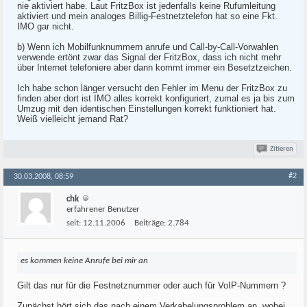
nie aktiviert habe. Laut FritzBox ist jedenfalls keine Rufumleitung
aktiviert und mein analoges Billig-Festnetztelefon hat so eine Fkt.
IMO gar nicht.
b) Wenn ich Mobilfunknummern anrufe und Call-by-Call-Vorwahlen
verwende ertönt zwar das Signal der FritzBox, dass ich nicht mehr
über Internet telefoniere aber dann kommt immer ein Besetztzeichen.
Ich habe schon länger versucht den Fehler im Menu der FritzBox zu
finden aber dort ist IMO alles korrekt konfiguriert, zumal es ja bis zum
Umzug mit den identischen Einstellungen korrekt funktioniert hat.
Weiß vielleicht jemand Rat?
Zitieren
#2
30.03.2008, 08:59
chk
erfahrener Benutzer
seit:
12.11.2006
Beiträge:
2.784
es kommen keine Anrufe bei mir an
Gilt das nur für die Festnetznummer oder auch für VoIP-Nummern ?
Zunächst hört sich das nach einem Verkabelungsproblem an, wobei