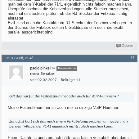
man bei dem Y-Kabel der 7141 eigentlich nichts falsch machen kann.
Überprüfe nochmal die Kabelverbindungen, alle Stecker rausziehen,
nochmal einstecken, prüfen, ob der RJ-Stecker der Fritzbox richtig
einrastet
Evtl. sind auch die Kontakte im RJ-Stecker der Fritzbox verbogen. In
der Buchse der Fritzbox sollten 8 Golddrähte drin sein, die exakt
parallel ausgerichtet sind.
Zitieren
#3
31.03.2008, 21:48
paolo pinkel
Themenstarter
neuer Benutzer
seit:
02.02.2007
Beiträge:
11
Gilt das nur für die Festnetznummer oder auch für VoIP-Nummern ?
Meine Festnetznummer ist auch meine einzige VoIP-Nummer.
Zunächst hört sich das nach einem Verkabelungsproblem an, wobei man
bei dem Y-Kabel der 7141 eigentlich nichts falsch machen kann.
Eben. Dachte ja auch erst ich hätte was falsch verkabelt aber das ist