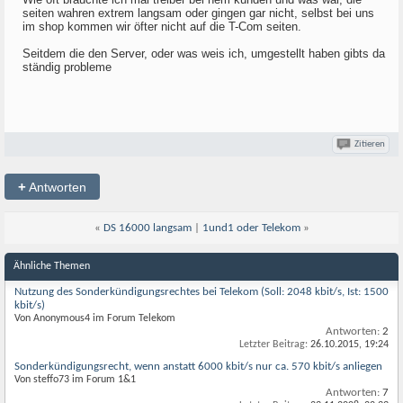
seiten wahren extrem langsam oder gingen gar nicht, selbst bei uns
im shop kommen wir öfter nicht auf die T-Com seiten.
Seitdem die den Server, oder was weis ich, umgestellt haben gibts da
ständig probleme
Zitieren
+
Antworten
«
DS 16000 langsam
|
1und1 oder Telekom
»
Ähnliche Themen
Nutzung des Sonderkündigungsrechtes bei Telekom (Soll: 2048 kbit/s, Ist: 1500
kbit/s)
Von Anonymous4 im Forum Telekom
Antworten:
2
Letzter Beitrag:
26.10.2015,
19:24
Sonderkündigungsrecht, wenn anstatt 6000 kbit/s nur ca. 570 kbit/s anliegen
Von steffo73 im Forum 1&1
Antworten:
7