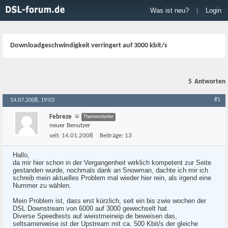
Was ist neu?
|
Login
Downloadgeschwindigkeit verringert auf 3000 kbit/s
5
Antworten
#1
14.07.2008, 19:03
Febreze
Themenstarter
neuer Benutzer
seit:
14.01.2008
Beiträge:
13
Hallo,
da mir hier schon in der Vergangenheit wirklich kompetent zur Seite
gestanden wurde, nochmals dank an Snowman, dachte ich mir ich
schreib mein aktuelles Problem mal wieder hier rein, als irgend eine
Nummer zu wählen.
Mein Problem ist, dass erst kürzlich, seit ein bis zwie wochen der
DSL Downstream von 6000 auf 3000 gewechselt hat.
Diverse Speedtests auf wieistmeineip.de beweisen das,
seltsamerweise ist der Upstream mit ca. 500 Kbit/s der gleiche