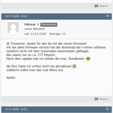
Zitieren
#4
14.07.2008, 23:42
Febreze
Themenstarter
neuer Benutzer
seit:
14.01.2008
Beiträge:
13
@ Snowman, danke für den tip mit der neuen firmware!
mit der alten firmware version hat der download der t-online software
natürlich nicht mit dem maximalen downstream geklappt.
das waren nur so ca. 277 kbyte/s.
Nach dem update hab ich wieder die max. Bandbreite.
die Box hatte ich vorher noch nie aktualisiert
vielleicht sollte man das mal öfters tun.
danke
Zitieren
#5
15.07.2008, 10:35