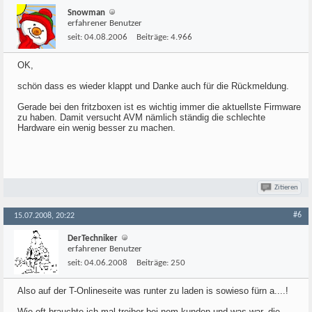
Snowman
erfahrener Benutzer
seit:
04.08.2006
Beiträge:
4.966
OK,
schön dass es wieder klappt und Danke auch für die Rückmeldung.
Gerade bei den fritzboxen ist es wichtig immer die aktuellste Firmware
zu haben. Damit versucht AVM nämlich ständig die schlechte
Hardware ein wenig besser zu machen.
Zitieren
#6
15.07.2008, 20:22
DerTechniker
erfahrener Benutzer
seit:
04.06.2008
Beiträge:
250
Also auf der T-Onlineseite was runter zu laden is sowieso fürn a....!
Wie oft brauchte ich mal treiber bei nem kunden und was war, die