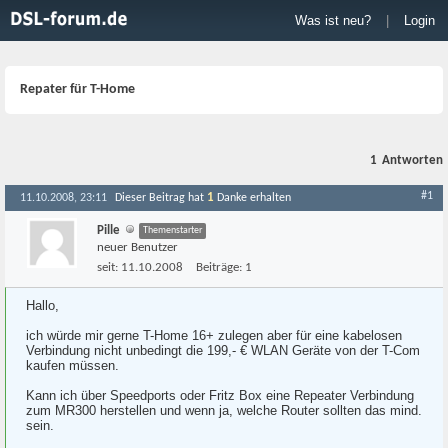
Was ist neu?
|
Login
Repater für T-Home
1
Antworten
#1
1
11.10.2008, 23:11
Dieser Beitrag hat
Danke erhalten
Pille
Themenstarter
neuer Benutzer
seit:
11.10.2008
Beiträge:
1
Hallo,
ich würde mir gerne T-Home 16+ zulegen aber für eine kabelosen
Verbindung nicht unbedingt die 199,- € WLAN Geräte von der T-Com
kaufen müssen.
Kann ich über Speedports oder Fritz Box eine Repeater Verbindung
zum MR300 herstellen und wenn ja, welche Router sollten das mind.
sein.