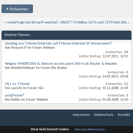
+
Antworten
«
routerfrage bei dsl-tarif-wechsel
|
HILFE!!!! FritzBox 3270 und 7270 kein DSL
»
Ähnliche Themen
Umstieg von T-Home Entertain auf T-Home Entertain IP lohnenswert?
Von Testuser37 im Forum Telekom
Antworten:
24
Letzter Beitrag:
12.07.2011,
12:57
Netgear WNDR3300 & Sitecom access point 300 N als Router & Repater
Von WiederEinNeuer im Forum DSL Router
Antworten:
0
Letzter Beitrag:
14.05.2011,
20:56
1&1 vs. T-Home
Antworten:
21
Von casi242 im Forum 1&1
Letzter Beitrag:
10.11.2008,
21:49
uni@home?
Antworten:
3
Von Dublin im Forum Telekom
Letzter Beitrag:
05.08.2008,
12:43
Impressum
Datenschutz
Kontakt
Diese Seite benutzt Cookies
Infos zum Datenschutz