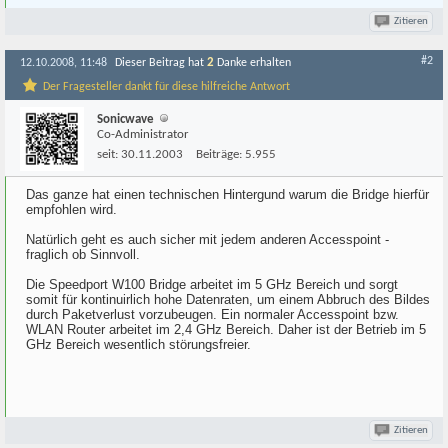
Zitieren
#2
2
12.10.2008, 11:48
Dieser Beitrag hat
Danke erhalten
Der Fragesteller dankt für diese hilfreiche Antwort
Sonicwave
Co-Administrator
seit:
30.11.2003
Beiträge:
5.955
Das ganze hat einen technischen Hintergund warum die Bridge hierfür
empfohlen wird.
Natürlich geht es auch sicher mit jedem anderen Accesspoint -
fraglich ob Sinnvoll.
Die Speedport W100 Bridge arbeitet im 5 GHz Bereich und sorgt
somit für kontinuirlich hohe Datenraten, um einem Abbruch des Bildes
durch Paketverlust vorzubeugen. Ein normaler Accesspoint bzw.
WLAN Router arbeitet im 2,4 GHz Bereich. Daher ist der Betrieb im 5
GHz Bereich wesentlich störungsfreier.
Zitieren