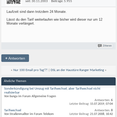
seit:
30.11.2003
Beiträge:
5.955
Laufzeit sind dann trotzdem 24 Monate.
Lässt du den Tarif weiterlaufen wie bisher wird dieser nur um 12
Monate verlängert.
Zitieren
+
Antworten
«
Nur 100 Email pro Tag!?!
|
DSL an der Haustüre Ranger Marketing
»
Ähnliche Themen
Sonderkündigung bei Umzug mit Tarifwechsel, aber Tarifwechsel nicht
realisierbar
Von bunga im Forum Allgemeine Fragen
Antworten:
6
Letzter Beitrag:
15.07.2019,
07:04
Tarifwechsel
Antworten:
8
Von Straßenmaßter im Forum Telekom
Letzter Beitrag:
21.07.2008,
16:42