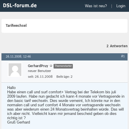
Was ist neu?
|
Login
Tarifwechsel
2
Antworten
#1
26.11.2008, 12:46
GerhardPruy
Themenstarter
neuer Benutzer
seit:
26.11.2008
Beiträge:
2
Hallo
Habe einen call und surf comfort+ Vertrag bei der Telekom bis juli
2009 laufen. Habe nun gedacht ich kann 4 monate vor Vertragsende in
den basic tarif wechseln. Dies wurde verneint, Ich könnte nur in den
normalen call und surf comfort 4 Monate vor vertragsende wechseln
was aber wiederum einen 24 Monatsvertrag beinhalten würde. Das will
ich aber nicht. Vielleicht kann mir jemand bescheid geben ob dies
richtig ist ?
Gruß Gerhard