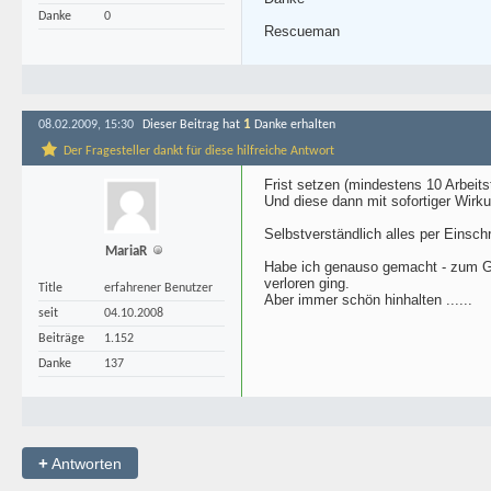
Danke
0
Rescueman
1
08.02.2009, 15:30
Dieser Beitrag hat
Danke erhalten
Der Fragesteller dankt für diese hilfreiche Antwort
Frist setzen (mindestens 10 Arbeit
Und diese dann mit sofortiger Wirku
Selbstverständlich alles per Einsc
MariaR
Habe ich genauso gemacht - zum Gl
verloren ging.
Title
erfahrener Benutzer
Aber immer schön hinhalten ......
seit
04.10.2008
Beiträge
1.152
Danke
137
+
Antworten