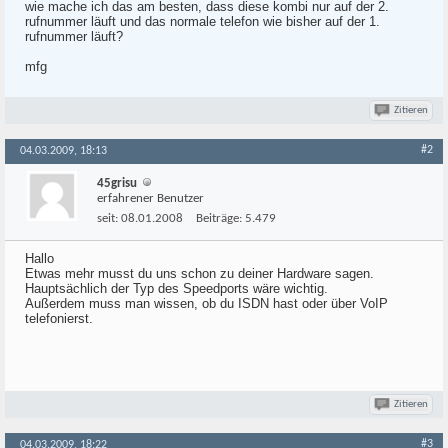
wie mache ich das am besten, dass diese kombi nur auf der 2.
rufnummer läuft und das normale telefon wie bisher auf der 1.
rufnummer läuft?
mfg
Zitieren
#2
04.03.2009, 18:13
45grisu
erfahrener Benutzer
seit:
08.01.2008
Beiträge:
5.479
Hallo
Etwas mehr musst du uns schon zu deiner Hardware sagen.
Hauptsächlich der Typ des Speedports wäre wichtig.
Außerdem muss man wissen, ob du ISDN hast oder über VoIP
telefonierst.
Zitieren
#3
04.03.2009, 18:22