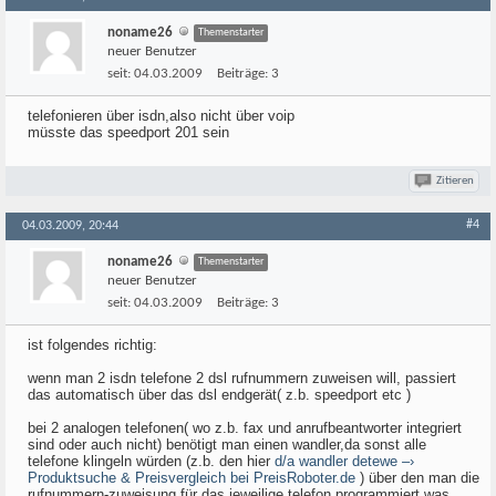
noname26
Themenstarter
neuer Benutzer
seit:
04.03.2009
Beiträge:
3
telefonieren über isdn,also nicht über voip
müsste das speedport 201 sein
Zitieren
#4
04.03.2009, 20:44
noname26
Themenstarter
neuer Benutzer
seit:
04.03.2009
Beiträge:
3
ist folgendes richtig:
wenn man 2 isdn telefone 2 dsl rufnummern zuweisen will, passiert
das automatisch über das dsl endgerät( z.b. speedport etc )
bei 2 analogen telefonen( wo z.b. fax und anrufbeantworter integriert
sind oder auch nicht) benötigt man einen wandler,da sonst alle
telefone klingeln würden (z.b. den hier
d/a wandler detewe –›
Produktsuche & Preisvergleich bei PreisRoboter.de
) über den man die
rufnummern-zuweisung für das jeweilige telefon programmiert,was