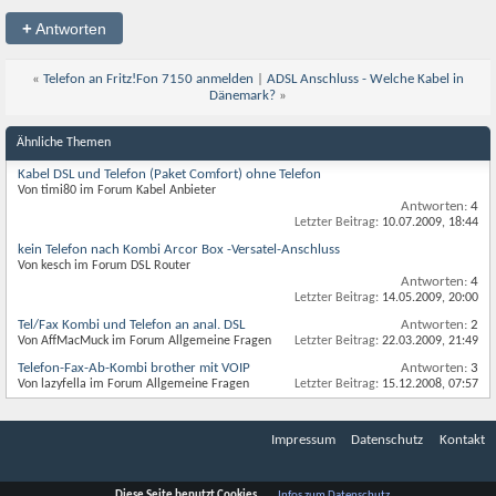
+
Antworten
«
Telefon an Fritz!Fon 7150 anmelden
|
ADSL Anschluss - Welche Kabel in
Dänemark?
»
Ähnliche Themen
Kabel DSL und Telefon (Paket Comfort) ohne Telefon
Von timi80 im Forum Kabel Anbieter
Antworten:
4
Letzter Beitrag:
10.07.2009,
18:44
kein Telefon nach Kombi Arcor Box -Versatel-Anschluss
Von kesch im Forum DSL Router
Antworten:
4
Letzter Beitrag:
14.05.2009,
20:00
Tel/Fax Kombi und Telefon an anal. DSL
Antworten:
2
Von AffMacMuck im Forum Allgemeine Fragen
Letzter Beitrag:
22.03.2009,
21:49
Telefon-Fax-Ab-Kombi brother mit VOIP
Antworten:
3
Von lazyfella im Forum Allgemeine Fragen
Letzter Beitrag:
15.12.2008,
07:57
Impressum
Datenschutz
Kontakt
Diese Seite benutzt Cookies
Infos zum Datenschutz