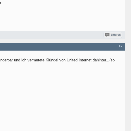
n.
Zitieren
#7
derbar und ich vermutete Klüngel von United Internet dahinter...(so