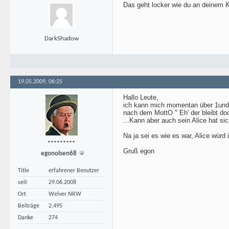
Das geht locker wie du an deinem K
DarkShadow
19.05.2009, 06:25
Hallo Leute,
ich kann mich momentan über 1und1 a
nach dem MottO " Eh' der bleibt doc
...Kann aber auch sein Alice hat sic
Na ja sei es wie es war, Alice würd 
*********
Gruß egon
egonolsen68
Title
erfahrener Benutzer
seit
29.06.2008
Ort
Welver NRW
Beiträge
2.495
Danke
274