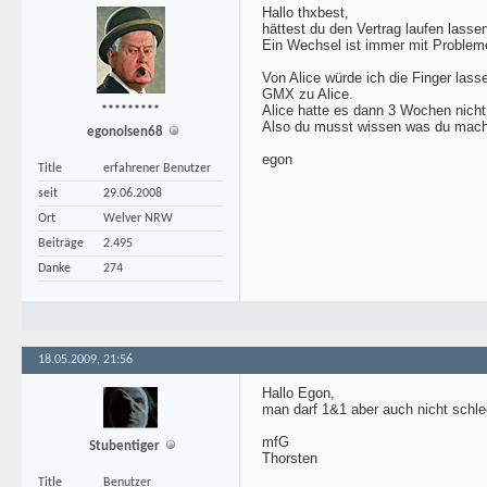
Hallo thxbest,
hättest du den Vertrag laufen lass
Ein Wechsel ist immer mit Proble
Von Alice würde ich die Finger lass
GMX zu Alice.
Alice hatte es dann 3 Wochen nicht
*********
Also du musst wissen was du machs
egonolsen68
egon
Title
erfahrener Benutzer
seit
29.06.2008
Ort
Welver NRW
Beiträge
2.495
Danke
274
18.05.2009, 21:56
Hallo Egon,
man darf 1&1 aber auch nicht schl
mfG
Stubentiger
Thorsten
Title
Benutzer