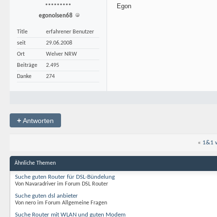
Egon
*********
egonolsen68
Title
erfahrener Benutzer
seit
29.06.2008
Ort
Welver NRW
Beiträge
2.495
Danke
274
+
Antworten
«
1&1 w
Ähnliche Themen
Suche guten Router für DSL-Bündelung
Von Navaradriver im Forum DSL Router
Suche guten dsl anbieter
Von nero im Forum Allgemeine Fragen
Suche Router mit WLAN und guten Modem