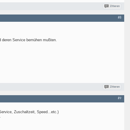
Zitieren
#8
und deren Service bemühen mußten.
Zitieren
#9
ervice, Zuschaltzeit, Speed...etc.)
.