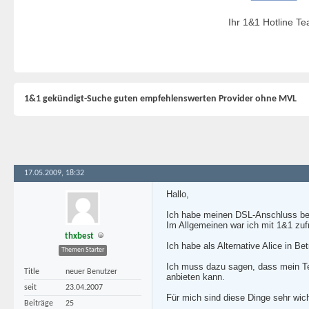
Ihr 1&1 Hotline T
1&1 gekündigt-Suche guten empfehlenswerten Provider ohne MVL
17.05.2009, 18:32
Hallo,
Ich habe meinen DSL-Anschluss bei
Im Allgemeinen war ich mit 1&1 zuf
thxbest
Ich habe als Alternative Alice in B
Themen Starter
Ich muss dazu sagen, dass mein Tel
Title
neuer Benutzer
anbieten kann.
seit
23.04.2007
Für mich sind diese Dinge sehr wich
Beiträge
25