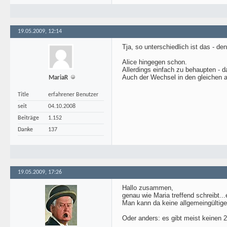
19.05.2009, 12:14
Tja, so unterschiedlich ist das - d
Alice hingegen schon.
Allerdings einfach zu behaupten - 
Auch der Wechsel in den gleichen a
MariaR
Title
erfahrener Benutzer
seit
04.10.2008
Beiträge
1.152
Danke
137
19.05.2009, 17:26
Hallo zusammen,
genau wie Maria treffend schreibt..
Man kann da keine allgemeingültig
Oder anders: es gibt meist keinen 2