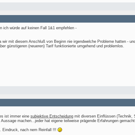
enn ich würde auf keinen Fall 1&1 empfehlen -
da wir mit diesem Anschluß von Beginn nie irgendwelche Probleme hatten - 
ber günstigeren (neueren) Tarif funktionierte umgehend und problemlos.
.es ist immer eine
subjektive Entscheidung
mit diversen Einflüssen (Technik, S
e Aussage machen...jeder hat eigene teilweise prägende Erfahrungen gemacht
. Eindruck, nach nem Reinfall !!!