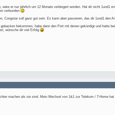
en, wäre er nur jährlich um 12 Monate verlängert worden. Hat dir nicht 1und1
men verbunden
en, Congstar soll ganz gut sein. Es kann aber passieren, das dir 1und1 den A
 gebacken bekommen, habe dann den Port mit denen gekündigt und hatte bei 
t, wünsche dir viel Erfolg
echter machen als sie sind. Mein Wechsel von 1&1 zur Telekom / T-Home hat 