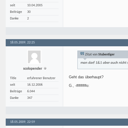
seit
10.04.2005
Beiträge
30
Danke
2
18.05.2009, 22:25
Zitat von
Stubentiger
man darf 1&1 aber auch nicht s
scolopender
Geht das überhaupt?
Title
erfahrener Benutzer
seit
16.12.2006
G., -#####o:
Beiträge
6.044
Danke
347
18.05.2009, 22:59