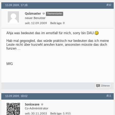
#10
13.09.2009, 17:28
Quizmaster
Themenstarter
neuer Benutzer
seit:
12.09.2009
Beiträge:
9
Ahja was bedeutet das im ernstfall für mich, sorry bin DAU
Hab mal gegoogled, das würde praktisch nur bedeuten das ich meine
Leute nicht über kurzwhl anrufen kann, ansonsten müsste das doch
funzen ...
MfG
Zitieren
#11
13.09.2009, 18:02
Sonicwave
Co-Administrator
seit:
30.11.2003
Beiträge:
5.955