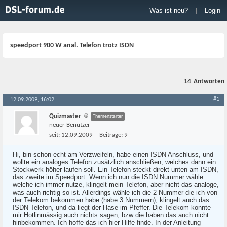
Was ist neu?
|
Login
speedport 900 W anal. Telefon trotz ISDN
14
Antworten
#1
12.09.2009, 16:02
Quizmaster
Themenstarter
neuer Benutzer
seit:
12.09.2009
Beiträge:
9
Hi, bin schon echt am Verzweifeln, habe einen ISDN Anschluss, und
wollte ein analoges Telefon zusätzlich anschließen, welches dann ein
Stockwerk höher laufen soll. Ein Telefon steckt direkt unten am ISDN,
das zweite im Speedport. Wenn ich nun die ISDN Nummer wähle
welche ich immer nutze, klingelt mein Telefon, aber nicht das analoge,
was auch richtig so ist. Allerdings wähle ich die 2 Nummer die ich von
der Telekom bekommen habe (habe 3 Nummern), klingelt auch das
ISDN Telefon, und da liegt der Hase im Pfeffer. Die Telekom konnte
mir Hotlinmässig auch nichts sagen, bzw die haben das auch nicht
hinbekommen. Ich hoffe das ich hier Hilfe finde. In der Anleitung