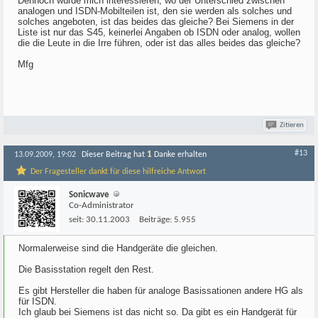
Dennoch würde mich interessieren, wo der Unterschied zwischen
analogen und ISDN-Mobilteilen ist, den sie werden als solches und
solches angeboten, ist das beides das gleiche? Bei Siemens in der
Liste ist nur das S45, keinerlei Angaben ob ISDN oder analog, wollen
die die Leute in die Irre führen, oder ist das alles beides das gleiche?
Mfg
Zitieren
#13
1
13.09.2009, 19:02
Dieser Beitrag hat
Danke erhalten
Der Fragesteller dankt für diese hilfreiche Antwort
Sonicwave
Co-Administrator
seit:
30.11.2003
Beiträge:
5.955
Normalerweise sind die Handgeräte die gleichen.
Die Basisstation regelt den Rest.
Es gibt Hersteller die haben für analoge Basissationen andere HG als
für ISDN.
Ich glaub bei Siemens ist das nicht so. Da gibt es ein Handgerät für