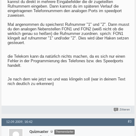
kannst du direkt in mehrere Eingabefelder die dir zugeteilten
Rufnummern eingeben. Dann kannst du im späteren Verlauf die
eingetragenen Telefonnummern den analogen Ports im speedport
zuweisen.
Mal angenommen du speicherst Rufnummer "1" und "2". Dann musst
du den analogen Nebenstellen FON1 und FON2 (weiß nicht ob die
wirklich genau so heißen) die Rufnummer zuordnen. sprich: FON1
klingelt auf rufnummer "1" und/oder "2". Dies wird über Haken setzen
gesteuert.
die Telekom kann da natürlich nichts machen, da es sich nur einen
Fehler in der Programmierung des Telefones bzw. des Speedports
handelt.
Je nach dem wie jetzt wo und was klingeln soll (war in deinem Text
nich deutlich zu erkennen)
Zitieren
#3
12.09.2009, 16:42
Quizmaster
Themenstarter