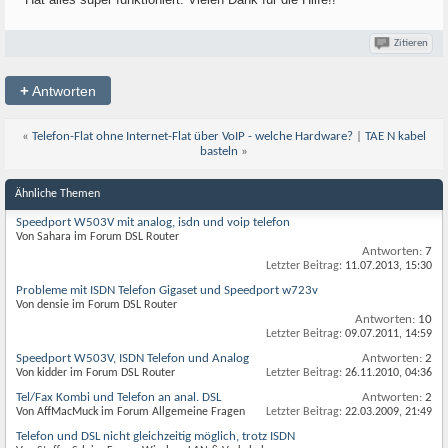
Zitieren
+
Antworten
«
Telefon-Flat ohne Internet-Flat über VoIP - welche Hardware?
|
TAE N kabel
basteln
»
Ähnliche Themen
Speedport W503V mit analog, isdn und voip telefon
Von Sahara im Forum DSL Router
Antworten:
7
Letzter Beitrag:
11.07.2013,
15:30
Probleme mit ISDN Telefon Gigaset und Speedport w723v
Von densie im Forum DSL Router
Antworten:
10
Letzter Beitrag:
09.07.2011,
14:59
Speedport W503V, ISDN Telefon und Analog
Antworten:
2
Von kidder im Forum DSL Router
Letzter Beitrag:
26.11.2010,
04:36
Tel/Fax Kombi und Telefon an anal. DSL
Antworten:
2
Von AffMacMuck im Forum Allgemeine Fragen
Letzter Beitrag:
22.03.2009,
21:49
Telefon und DSL nicht gleichzeitig möglich, trotz ISDN