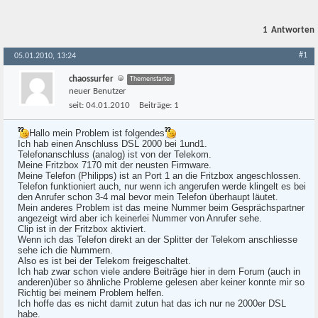
1
Antworten
#1
05.01.2010, 13:24
chaossurfer
Themenstarter
neuer Benutzer
seit:
04.01.2010
Beiträge:
1
Hallo mein Problem ist folgendes
Ich hab einen Anschluss DSL 2000 bei 1und1.
Telefonanschluss (analog) ist von der Telekom.
Meine Fritzbox 7170 mit der neusten Firmware.
Meine Telefon (Philipps) ist an Port 1 an die Fritzbox angeschlossen.
Telefon funktioniert auch, nur wenn ich angerufen werde klingelt es bei
den Anrufer schon 3-4 mal bevor mein Telefon überhaupt läutet.
Mein anderes Problem ist das meine Nummer beim Gesprächspartner
angezeigt wird aber ich keinerlei Nummer von Anrufer sehe.
Clip ist in der Fritzbox aktiviert.
Wenn ich das Telefon direkt an der Splitter der Telekom anschliesse
sehe ich die Nummern.
Also es ist bei der Telekom freigeschaltet.
Ich hab zwar schon viele andere Beiträge hier in dem Forum (auch in
anderen)über so ähnliche Probleme gelesen aber keiner konnte mir so
Richtig bei meinem Problem helfen.
Ich hoffe das es nicht damit zutun hat das ich nur ne 2000er DSL
habe.