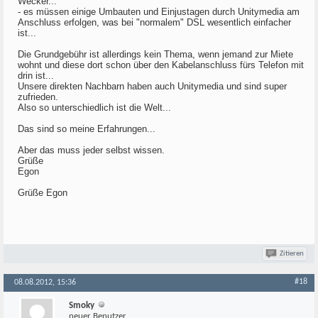
Wecker...
- es müssen einige Umbauten und Einjustagen durch Unitymedia am
Anschluss erfolgen, was bei "normalem" DSL wesentlich einfacher
ist...
Die Grundgebühr ist allerdings kein Thema, wenn jemand zur Miete
wohnt und diese dort schon über den Kabelanschluss fürs Telefon mit
drin ist...
Unsere direkten Nachbarn haben auch Unitymedia und sind super
zufrieden.
Also so unterschiedlich ist die Welt...
Das sind so meine Erfahrungen...
Aber das muss jeder selbst wissen.
Grüße
Egon
Grüße Egon
Zitieren
#18
08.08.2012, 15:36
Smoky
neuer Benutzer