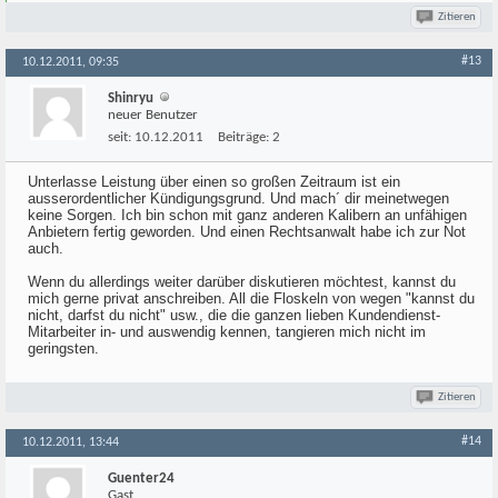
Zitieren
#13
10.12.2011, 09:35
Shinryu
neuer Benutzer
seit:
10.12.2011
Beiträge:
2
Unterlasse Leistung über einen so großen Zeitraum ist ein
ausserordentlicher Kündigungsgrund. Und mach´ dir meinetwegen
keine Sorgen. Ich bin schon mit ganz anderen Kalibern an unfähigen
Anbietern fertig geworden. Und einen Rechtsanwalt habe ich zur Not
auch.
Wenn du allerdings weiter darüber diskutieren möchtest, kannst du
mich gerne privat anschreiben. All die Floskeln von wegen "kannst du
nicht, darfst du nicht" usw., die die ganzen lieben Kundendienst-
Mitarbeiter in- und auswendig kennen, tangieren mich nicht im
geringsten.
Zitieren
#14
10.12.2011, 13:44
Guenter24
Gast