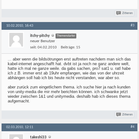
Zitieren
#3
10.02.2010, 16:43
itchy-pitchy
Themenstarter
neuer Benutzer
seit:
04.02.2010
Beiträge:
15
... aber wenn die bildsötrungen erst auftreten nachdem man sich das
kabel-internet angeschafft hat. dvbt ist ja noch ne ganz andere welt,
hatte ich mal ne ganze weile. da gabs sachen, pro7 sat1 u. ratl habe
ich z.B. immer erst ab 19uhr empfangen, wie das von der uhrzeit
abhängen soll hab ich bis heute nicht verstanden, war aber so.
aber zurück zum eingetlichem thema. ich suche hier ja nach kunden
von unity-media die mir mehr berichten können. ich schwanke jetzt
wieder zwischen 1&1 und unitymedia. deshalb hab ich dieses thema
aufgemacht.
Zitieren
#4
02.03.2010, 12:11
takeshi33