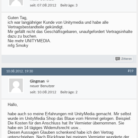
seit:
07.08.2012
Beiträge:
3
Guten Tag,
ich war langjähriger Kunde von Unitymedia und habe alle
Vertragsbestandteile gekündigt.
Mir gefällt nicht das Geschäftsgebaren, unaufgefordert Vertragsinhalte
dazu zu buchen.
Nie mehr UNITYMEDIA.
mfg Smoky
Zitieren
#19
10.08.2012, 19:30
Gingman
neuer Benutzer
seit:
10.08.2012
Beiträge:
2
Hallo,
habe auch so meine Erfahrungen mit UnityMedia gemacht. Mir selbst
wurde im UnityMedia Shop das Blaue vom Himmel gelogen. Beispiel:
Die Kosten für den Anschluss hat Ihr Vermieter übernommen. Sie
habe ein 14 tägiges Widerrufsrecht usw...
Diesen Aussagen Glauben schenkend habe ich den Vertrag
unterschrieben. Nach Rückfrage bei meinem Vermieter wunderte der