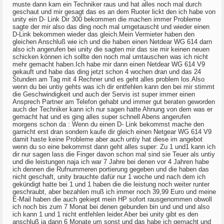
muste dann kam ein Techniker raus und hat alles noch mal durch
geschaut und mir gesagt das es an dem Ruoter lickt den ich habe von
unity ein D- Link Dir 300 bekommen die machen immer Probleme
sagte der mir also das ding noch mal umgetauscht und wieder einen
D-Link bekommen wieder das gleich.Mein Vermieter haben den
gleichen Anschluß wie ich und die haben einen Netdear WG 614 darn
also ich angerufen bei unity die sagten mir das sie mir keinen neuen
schicken können ich sollte den noch mal umtauschen was ich nicht
mehr gemacht haben.Ich habe mir dann einen Netdear WG 614 V9
gekauft und habe das ding jetzt schon 4 wochen dran und das 24
Stunden am Tag mit 4 Rechner und es geht alles problem los.Also
wenn du bei untiy gehts was ich dir entfehlen kann den bei mir stimmt
die Geschwindigkeit und auch der Servis ist super immer einen
Ansprech Partner am Telefon gehabt und immer gut beraten geworden
auch der Techniker kann ich nur sagen hatte Ahnung von dem was er
gemacht hat und es ging alles super schnell Abens angerufen
morgens schon da : Wenn du einen D- Link bekommst mache den
garnicht erst dran sondern kaufe dir gleich einen Netgear WG 614 V9
damit haste keine Probleme aber auch untiy hat diese im angebot
wenn du so eine bekommst dann geht alles super: Zu 1 und1 kann ich
dir nur sagen lass die Finger davon schon mal sind sie Teuer als untiy
und die leistungen naja ich war 7 Jahre bei denen vor 4 Jahren habe
ich dennen die Rufnummeren portierung gegeben und die haben das
nicht geschaft, unity brauchte dafür nur 1 woche und nach dem ich
gekündigt hatte bei 1 und 1 haben die die leistung noch weiter runter
geschraubt, aber bezahlen muß ich immer noch 39,99 Euro und meine
E-Mail haben die auch gekiept mein HP sofort rausgenommen obwoll
ich noch bis zum 7 Monat bei denen gebunden bin und und und also
ich kann 1 und 1 nicht entfehlen leider.Aber bei unity gibt es den
anschluß ja dann 6 Monate um sonst und das habe ich gemacht und