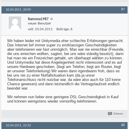
#7
10.04.2011, 20:09
Ramona1987
neuer Benutzer
seit:
10.04.2011
Beiträge:
6
Wir haben leider mit Unitymedia eher schlechte Erfahrungen gemacht.
Das Internet lief immer super zu erstklassigen Geschwindigkeiten
aber telefonieren war fast unmöglich. Man war nie erreichbar (Freunde,
die uns erreichen wollten, sagten, bei uns wäre ständig besetzt), dann
hat man nie ein Freizeichen gehabt, um überhaupt wählen zu können..
Und Unitymedia hat diese Angelegenheit nicht interessiert und es auf
unsere Hardware geschoben. (liegt am Telefon, liegt am Router, liegt
an unserer Telefonleitung) Wir waren dann irgendwann froh, dass es
bei uns nie zu einer Notfallsituation kam (da ja unser
Telefonanschluss nicht nutzbar war, da wäre also auch für 110 keine
Chance gewesen) und dann letztendlich die Vertragslaufzeit endlich
beendet war.
Wir nehmen nun lieber eine geringere DSL Geschwindigkeit in Kauf
und können wenigstens wieder vernünftig telefonieren.
Zitieren
#8
10.04.2011, 22:33