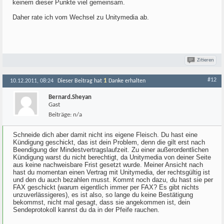
keinem dieser Punkte viel gemeinsam.
Daher rate ich vom Wechsel zu Unitymedia ab.
Zitieren
#12
1
10.12.2011, 08:24
Dieser Beitrag hat
Danke erhalten
Bernard.Sheyan
Gast
Beiträge:
n/a
Schneide dich aber damit nicht ins eigene Fleisch. Du hast eine
Kündigung geschickt, das ist dein Problem, denn die gilt erst nach
Beendigung der Mindestvertragslaufzeit. Zu einer außerordentlichen
Kündigung warst du nicht berechtigt, da Unitymedia von deiner Seite
aus keine nachweisbare Frist gesetzt wurde. Meiner Ansicht nach
hast du momentan einen Vertrag mit Unitymedia, der rechtsgültig ist
und den du auch bezahlen musst. Kommt noch dazu, du hast sie per
FAX geschickt (warum eigentlich immer per FAX? Es gibt nichts
unzuverlässigeres), es ist also, so lange du keine Bestätigung
bekommst, nicht mal gesagt, dass sie angekommen ist, dein
Sendeprotokoll kannst du da in der Pfeife rauchen.