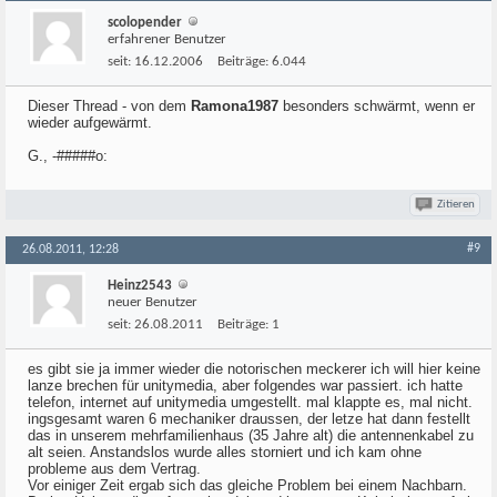
scolopender
erfahrener Benutzer
seit:
16.12.2006
Beiträge:
6.044
Dieser Thread - von dem
Ramona1987
besonders schwärmt, wenn er
wieder aufgewärmt.
G., -#####o:
Zitieren
#9
26.08.2011, 12:28
Heinz2543
neuer Benutzer
seit:
26.08.2011
Beiträge:
1
es gibt sie ja immer wieder die notorischen meckerer ich will hier keine
lanze brechen für unitymedia, aber folgendes war passiert. ich hatte
telefon, internet auf unitymedia umgestellt. mal klappte es, mal nicht.
ingsgesamt waren 6 mechaniker draussen, der letze hat dann festellt
das in unserem mehrfamilienhaus (35 Jahre alt) die antennenkabel zu
alt seien. Anstandslos wurde alles storniert und ich kam ohne
probleme aus dem Vertrag.
Vor einiger Zeit ergab sich das gleiche Problem bei einem Nachbarn.