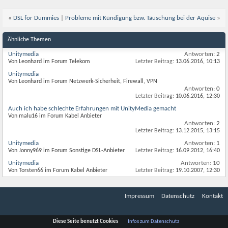
«
DSL for Dummies
|
Probleme mit Kündigung bzw. Täuschung bei der Aquise
»
Ähnliche Themen
Unitymedia
Antworten:
2
Von Leonhard im Forum Telekom
Letzter Beitrag:
13.06.2016,
10:13
Unitymedia
Von Leonhard im Forum Netzwerk-Sicherheit, Firewall, VPN
Antworten:
0
Letzter Beitrag:
10.06.2016,
12:30
Auch ich habe schlechte Erfahrungen mit UnityMedia gemacht
Von malu16 im Forum Kabel Anbieter
Antworten:
2
Letzter Beitrag:
13.12.2015,
13:15
Unitymedia
Antworten:
1
Von Jonny969 im Forum Sonstige DSL-Anbieter
Letzter Beitrag:
16.09.2012,
16:40
Unitymedia
Antworten:
10
Von Torsten66 im Forum Kabel Anbieter
Letzter Beitrag:
19.10.2007,
12:30
Impressum
Datenschutz
Kontakt
Diese Seite benutzt Cookies
Infos zum Datenschutz