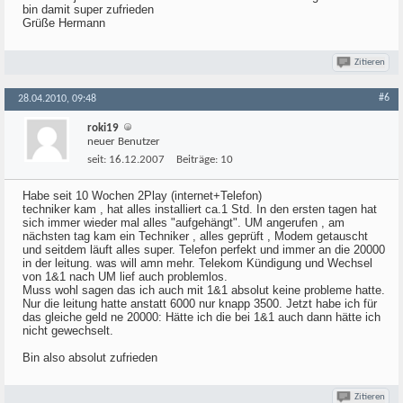
bin damit super zufrieden
Grüße Hermann
Zitieren
#6
28.04.2010, 09:48
roki19
neuer Benutzer
seit:
16.12.2007
Beiträge:
10
Habe seit 10 Wochen 2Play (internet+Telefon)
techniker kam , hat alles installiert ca.1 Std. In den ersten tagen hat
sich immer wieder mal alles "aufgehängt". UM angerufen , am
nächsten tag kam ein Techniker , alles geprüft , Modem getauscht
und seitdem läuft alles super. Telefon perfekt und immer an die 20000
in der leitung. was will amn mehr. Telekom Kündigung und Wechsel
von 1&1 nach UM lief auch problemlos.
Muss wohl sagen das ich auch mit 1&1 absolut keine probleme hatte.
Nur die leitung hatte anstatt 6000 nur knapp 3500. Jetzt habe ich für
das gleiche geld ne 20000: Hätte ich die bei 1&1 auch dann hätte ich
nicht gewechselt.
Bin also absolut zufrieden
Zitieren