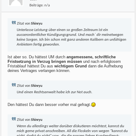
Beiträge:
n/a
Zitat von
Shinryu
Unterlasse Leistung über einen so großen Zeitraum ist ein
ausserordentlicher Kündigungsgrund. Und mach´ dir meinetwegen
keine Sorgen. Ich bin schon mit ganz anderen Kalibern an unfähigen
Anbietern fertig geworden.
Ist aber so. Du hättest UM durch
angemessene, schriftliche
Fristsetzung in Verzug bringen müssen
und nach erfolglosem
Fristablauf hättest Du aus
wichtigem Grund
dann die Aufhebung
deines Vertrages verlangen können.
Zitat von
Shinryu
Und einen Rechtsanwalt habe ich zur Not auch.
Den hättest Du dann besser vorher mal gefragt.
Zitat von
Shinryu
Wenn du allerdings weiter darüber diskutieren möchtest, kannst du
mich gerne privat anschreiben. All die Floskeln von wegen "kannst du
nicht, darfst du nicht" usw., die die ganzen lieben Kundendienst-