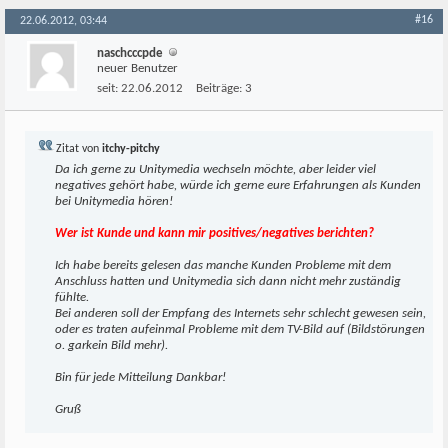
#16
22.06.2012, 03:44
naschcccpde
neuer Benutzer
seit:
22.06.2012
Beiträge:
3
Zitat von
itchy-pitchy
Da ich gerne zu Unitymedia wechseln möchte, aber leider viel
negatives gehört habe, würde ich gerne eure Erfahrungen als Kunden
bei Unitymedia hören!
Wer ist Kunde und kann mir positives/negatives berichten?
Ich habe bereits gelesen das manche Kunden Probleme mit dem
Anschluss hatten und Unitymedia sich dann nicht mehr zuständig
fühlte.
Bei anderen soll der Empfang des Internets sehr schlecht gewesen sein,
oder es traten aufeinmal Probleme mit dem TV-Bild auf (Bildstörungen
o. garkein Bild mehr).
Bin für jede Mitteilung Dankbar!
Gruß