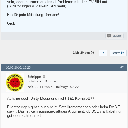
sein, oder es traten aufeinmal Probleme mit dem TV-Bild auf
(Bildstörungen o. garkein Bild mehr).
Bin für jede Mitteilung Dankbar!
Gruß
Zitieren
1 bis 20 von
96
Letzte
#2
10.02.2010, 15:25
Schrippe
erfahrener Benutzer
seit:
22.11.2007
Beiträge:
5.177
Ach, nu doch Unity Media und nicht 1&1 Komplett??
Bildstörungen gibt's auch beim Satellitenfernsehen oder beim DVB-T
usw... Das ist kein aussagekräftiges Argument, ob DSL via Kabel nun
gut oder schlecht ist.