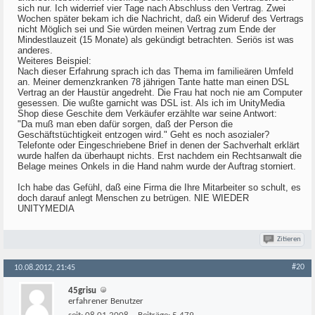
sich nur. Ich widerrief vier Tage nach Abschluss den Vertrag. Zwei
Wochen später bekam ich die Nachricht, daß ein Wideruf des Vertrags
nicht Möglich sei und Sie würden meinen Vertrag zum Ende der
Mindestlauzeit (15 Monate) als gekündigt betrachten. Seriös ist was
anderes.
Weiteres Beispiel:
Nach dieser Erfahrung sprach ich das Thema im familieären Umfeld
an. Meiner demenzkranken 78 jährigen Tante hatte man einen DSL
Vertrag an der Haustür angedreht. Die Frau hat noch nie am Computer
gesessen. Die wußte garnicht was DSL ist. Als ich im UnityMedia
Shop diese Geschite dem Verkäufer erzählte war seine Antwort:
"Da muß man eben dafür sorgen, daß der Person die
Geschäftstüchtigkeit entzogen wird." Geht es noch asozialer?
Telefonte oder Eingeschriebene Brief in denen der Sachverhalt erklärt
wurde halfen da überhaupt nichts. Erst nachdem ein Rechtsanwalt die
Belage meines Onkels in die Hand nahm wurde der Auftrag storniert.
Ich habe das Gefühl, daß eine Firma die Ihre Mitarbeiter so schult, es
doch darauf anlegt Menschen zu betrügen. NIE WIEDER
UNITYMEDIA
Zitieren
#20
10.08.2012, 21:45
45grisu
erfahrener Benutzer