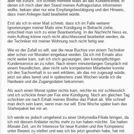
aber nie zurück. Ich schrieb mehrere Mails an das Kundencenter, in
denen ich mich über den Stand meines Auftragsstatus informieren
wollte, bekam aber nur eine Empfangsbestätigung und den Hinweis,
dass mein Anliegen bald bearbeitet würde.
Erst als ich in einer Mail schrieb, dass ich im Falle weiterer
Ignorierungen meiner Mails eine Kündigung in Betracht ziehe,
entschied man sich zu einer Beantwortung. In der Nachricht hiess es,
mein Auftrag könne noch nicht abschliessend bearbeitet werden, da
der Techniker mit meiner Wohnung noch nicht fertig war.
Wie es der Zufall so will, war die neue Buchse von einem Techniker
aber schon vor Monaten eingebaut worden. Da ich mit Emails also
nicht weiter kam, sah ich mich gezwungen, den kostenpflichtigen
Kundenservice an zu rufen. Nach einem minutenlangen Gespräch mit
einem freundlichen, aber nicht sehr kompetenten Mitarbeiter konnte
ich den Sachverhalt in so weit erklären, als das mir zugesagt würde,
jetzt sei alles bereit und in spätestens zwei Wochen würde ich die
Hardware und die Zugangsdaten bekommen.
Als auch einen Monat später nichts kam, reichte es mir schliesslich
und ich schickte ihnen per Fax eine Kündigung. Noch am gleichen Tag
schickten sie nach Erhalt meines Briefes das Paket ab. Wie schnell
man doch sein kann, wenn man nur will. Eine Woche später kam das
Starterpaket bei mir an.
Ich werde es jedoch umgehend zu einer Unitymedia-Filiale bringen, da
ich mit diesem Anbieter nichts mehr zu tun haben möchte. Sie hatten
Monate
Zeit, um ihr Interesse für neue Kunden und ihre Kompetenz
unter Beweis zu stellen und was ich bis jetzt gesehen habe, hat mit