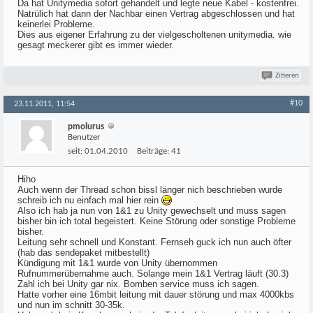
Da hat Unitymedia sofort gehandelt und legte neue Kabel - kostenfrei.
Natrülich hat dann der Nachbar einen Vertrag abgeschlossen und hat
keinerlei Probleme.
Dies aus eigener Erfahrung zu der vielgescholtenen unitymedia. wie
gesagt meckerer gibt es immer wieder.
Zitieren
#10
23.11.2011, 11:54
pmolurus
Benutzer
seit:
01.04.2010
Beiträge:
41
Hiho
Auch wenn der Thread schon bissl länger nich beschrieben wurde
schreib ich nu einfach mal hier rein
Also ich hab ja nun von 1&1 zu Unity gewechselt und muss sagen
bisher bin ich total begeistert. Keine Störung oder sonstige Probleme
bisher.
Leitung sehr schnell und Konstant. Fernseh guck ich nun auch öfter
(hab das sendepaket mitbestellt)
Kündigung mit 1&1 wurde von Unity übernommen
Rufnummerübernahme auch. Solange mein 1&1 Vertrag läuft (30.3)
Zahl ich bei Unity gar nix. Bomben service muss ich sagen.
Hatte vorher eine 16mbit leitung mit dauer störung und max 4000kbs
und nun im schnitt 30-35k.