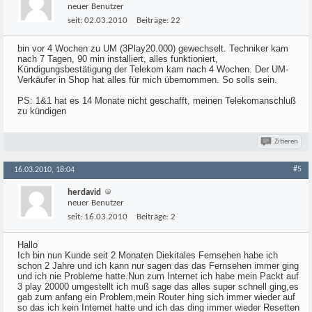
neuer Benutzer
seit:
02.03.2010
Beiträge:
22
bin vor 4 Wochen zu UM (3Play20.000) gewechselt. Techniker kam
nach 7 Tagen, 90 min installiert, alles funktioniert,
Kündigungsbestätigung der Telekom kam nach 4 Wochen. Der UM-
Verkäufer in Shop hat alles für mich übernommen. So solls sein.
PS: 1&1 hat es 14 Monate nicht geschafft, meinen Telekomanschluß
zu kündigen
Zitieren
#5
16.03.2010, 18:04
herdavid
neuer Benutzer
seit:
16.03.2010
Beiträge:
2
Hallo
Ich bin nun Kunde seit 2 Monaten Diekitales Fernsehen habe ich
schon 2 Jahre und ich kann nur sagen das das Fernsehen immer ging
und ich nie Probleme hatte.Nun zum Internet ich habe mein Packt auf
3 play 20000 umgestellt ich muß sage das alles super schnell ging,es
gab zum anfang ein Problem,mein Router hing sich immer wieder auf
so das ich kein Internet hatte und ich das ding immer wieder Resetten