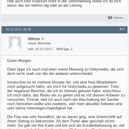
Hab auch kein Knacken mehr in der Telefonleitung wobei ich da nich
weiss obs am telefon lag oder an der Leitung
Zitieren
#11
10.12.2011, 06:18
Shinryu
neuer Benutzer
seit:
10.12.2011
Beiträge:
2
Guten Morgen.
Dann tippe ich auch mal eben meine Meinung zu Unitymedia, die sich
doch recht stark von der der anderen unterscheidet.
Inzwischen ist es mehrere Monate her, seit eine freie Mitarbeiterin
mich aufgesucht hatte, um mich für Unitymedia zu gewinnen. Trotz
der negativen Berichte, die ich im Internet gelesen hatte, entschloss
ich mich dafür, das Risiko ein zu gehen und es mit diesem Anbieter zu
versuchen. Einmal, weil ich auch nach der Abschaltung der Sender
noch fernsehen wollte und zweitens, weil mein aktueller Anbieter eine
sehr lahme Internetgeschwindigkeit hat.
Die Frau war sehr freundlich, als es darum ging, eine Unterschrift auf
ihrem Vertrag zu bekommen. Ab dem Punkt aber geschah nichts
mehr. Sie gab mir ihre Karte und bot sich als Kundenbetreuung an, rief