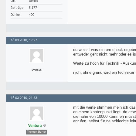
Ort
Berlin
Beiträge
5.177
Danke
400
16.03.2010, 19:27
du weisst was ein pre-check ergebn
entweder geht nicht mehr oder es is
Werte zu hoch für Technik - Auskun
syosss
nicht ohne grund wird ein techniker 
16.03.2010, 21:53
mit die werte stimmen mein ich das
an einem knotenpunkt liegt. da ersc
die nähe von 10000 kommen müsste. 
anrufen. selbst für ne schlechte le
Ventura
Themen Starter