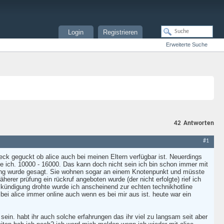
Login
Registrieren
Erweiterte Suche
42
Antworten
#1
heck geguckt ob alice auch bei meinen Eltern verfügbar ist. Neuerdings
e ich. 10000 - 16000. Das kann doch nicht sein ich bin schon immer mit
rdnung wurde gesagt. Sie wohnen sogar an einem Knotenpunkt und müsste
er prüfung ein rückruf angeboten wurde (der nicht erfolgte) rief ich
 kündigung drohte wurde ich anscheinend zur echten technikhotline
i alice immer online auch wenn es bei mir aus ist. heute war ein
ein. habt ihr auch solche erfahrungen das ihr viel zu langsam seit aber