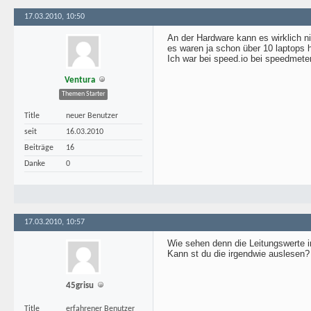
17.03.2010, 10:50
An der Hardware kann es wirklich nic
es waren ja schon über 10 laptops h
Ich war bei speed.io bei speedmeter
Ventura
Themen Starter
Title
neuer Benutzer
seit
16.03.2010
Beiträge
16
Danke
0
17.03.2010, 10:57
Wie sehen denn die Leitungswerte 
Kann st du die irgendwie auslesen?
45grisu
Title
erfahrener Benutzer