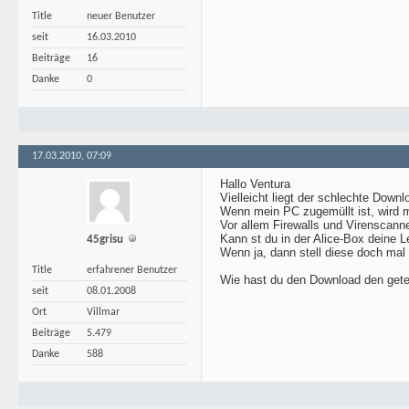
Title
neuer Benutzer
seit
16.03.2010
Beiträge
16
Danke
0
17.03.2010, 07:09
Hallo Ventura
Vielleicht liegt der schlechte Down
Wenn mein PC zugemüllt ist, wird 
Vor allem Firewalls und Virenscann
Kann st du in der Alice-Box deine 
45grisu
Wenn ja, dann stell diese doch mal h
Title
erfahrener Benutzer
Wie hast du den Download den gete
seit
08.01.2008
Ort
Villmar
Beiträge
5.479
Danke
588