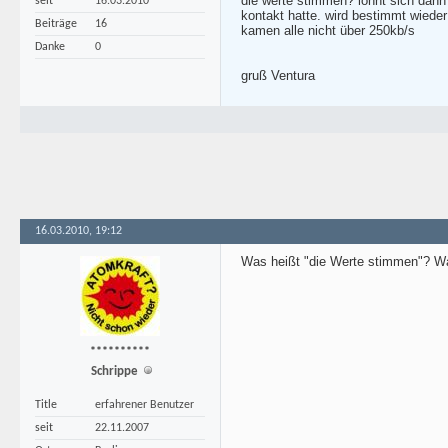
die werte stimmen? lohnt sich dann
seit
16.03.2010
kontakt hatte. wird bestimmt wieder 
Beiträge
16
kamen alle nicht über 250kb/s
Danke
0
gruß Ventura
16.03.2010, 19:12
Was heißt "die Werte stimmen"? Wa
**********
Schrippe
Title
erfahrener Benutzer
seit
22.11.2007