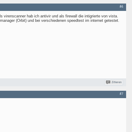
#6
irenscanner hab ich antivir und als firewall die intigrierte von vista.
dmanager (Orbit) und bei verschiedenen speedtest im internet getestet.
Zitieren
#7