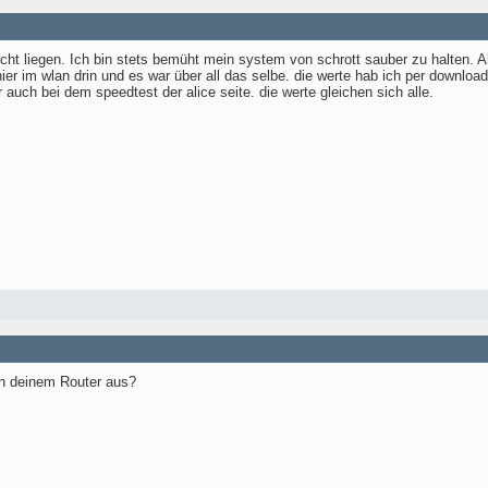
ht liegen. Ich bin stets bemüht mein system von schrott sauber zu halten. Als v
ier im wlan drin und es war über all das selbe. die werte hab ich per downloa
 auch bei dem speedtest der alice seite. die werte gleichen sich alle.
in deinem Router aus?