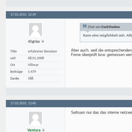
17.03.2010, 12:39
Zitat von
DarkShadow
Kann eine möglichkeit sein. All
45grisu
Aber auch, weil die entsprechenden
Title
erfahrener Benutzer
Ferne überprüft bzw. gemessen werd
seit
08.01.2008
Ort
Villmar
Beiträge
5.479
Danke
588
17.03.2010, 12:40
Seltsam nur das das interne netzwer
Ventura