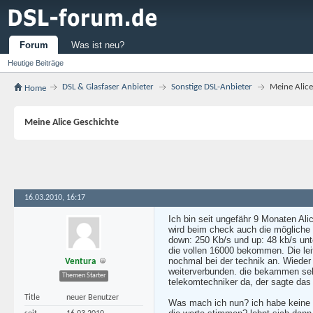
Forum
Was ist neu?
Heutige Beiträge
DSL & Glasfaser Anbieter
Sonstige DSL-Anbieter
Meine Alice
Home
Meine Alice Geschichte
16.03.2010, 16:17
Ich bin seit ungefähr 9 Monaten Ali
wird beim check auch die mögliche 
down: 250 Kb/s und up: 48 kb/s unt
die vollen 16000 bekommen. Die lei
nochmal bei der technik an. Wieder
Ventura
weiterverbunden. die bekammen sehr
Themen Starter
telekomtechniker da, der sagte das d
Title
neuer Benutzer
Was mach ich nun? ich habe keine lu