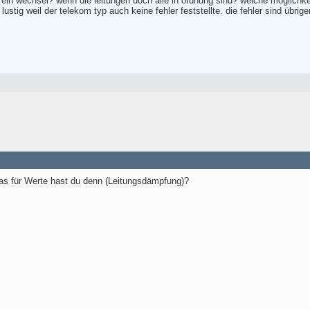
 ein wechsel? wenn die leitungen doch alle in ordnung sind? welche möglichke
lustig weil der telekom typ auch keine fehler feststellte. die fehler sind übr
s für Werte hast du denn (Leitungsdämpfung)?