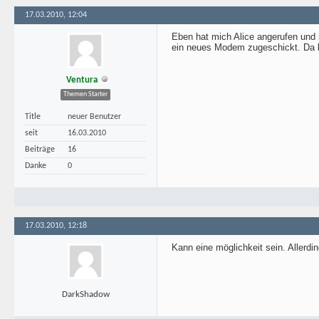
17.03.2010, 12:04
Eben hat mich Alice angerufen und m
ein neues Modem zugeschickt. Da bi
Ventura
Themen Starter
Title
neuer Benutzer
seit
16.03.2010
Beiträge
16
Danke
0
17.03.2010, 12:18
Kann eine möglichkeit sein. Allerdi
DarkShadow