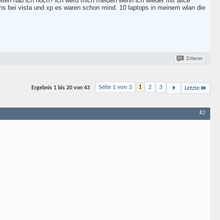
iten hab ich noch? ich werd mich melden wenn ich wieder mit alice
igens bei vista und xp es waren schon mind. 10 laptops in meinem wlan die
Zitieren
Seite 1 von 3
1
2
3
Ergebnis
1 bis 20 von
43
Letzte
#2