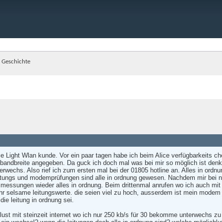
 Geschichte
ce Light Wlan kunde. Vor ein paar tagen habe ich beim Alice verfügbarkeits c
bandbreite angegeben. Da guck ich doch mal was bei mir so möglich ist denk
erwechs. Also rief ich zum ersten mal bei der 01805 hotline an. Alles in o
tungs und modemprüfungen sind alle in ordnung gewesen. Nachdem mir bei näher
 messungen wieder alles in ordnung. Beim drittenmal anrufen wo ich auch mit
 selsame leitungswerte. die seien viel zu hoch, ausserdem ist mein modem be
ie leitung in ordnung sei.
st mit steinzeit internet wo ich nur 250 kb/s für 30 bekomme unterwechs zu s