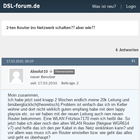
Was ist neu?
|
Login
2-ten Router ins Netzwerk schalten?? aber wie??
6
Antworten
#1
17.03.2010, 00:29
Absolut10
Themenstarter
neuer Benutzer
seit:
17.03.2010
Beiträge:
2
Moin zusammen,
Ich habe jetzt seid knapp 2 Wochen endlich meine 20k Leitung und
binüberglücklich(theoretisch) Problem ist einfach das ich im Keller
wohne und dort nicht wirklich guten empfang habe mit dem lappy
playsie etc. so wir haben mit der neuen Leitung auch nen neuen
Router bekommen. Eine WLAN Fritzbox7170 mein ich heißt die. So
jetzt habe ich aber noch den alten WLAN Router (Netgear WGR614
v7) und hoffe das ich den per Kabel in das Netz einklinken kann? und
vor allem was muss ich am Router einstellen bzw. wie geht das alles
und geht es überhaupt?