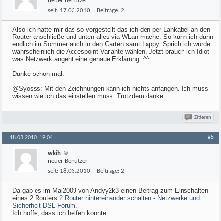
neuer Benutzer
seit:
17.03.2010
Beiträge:
2
Also ich hatte mir das so vorgestellt das ich den per Lankabel an den
Router anschließe und unten alles via WLan mache. So kann ich dann
endlich im Sommer auch in den Garten samt Lappy. Sprich ich würde
wahrscheinlich die Accespoint Variante wählen. Jetzt brauch ich Idiot
was Netzwerk angeht eine genaue Erklärung. ^^
Danke schon mal.
@Syosss: Mit den Zeichnungen kann ich nichts anfangen. Ich muss
wissen wie ich das einstellen muss. Trotzdem danke.
Zitieren
#5
18.03.2010, 19:04
wkih
neuer Benutzer
seit:
18.03.2010
Beiträge:
2
Da gab es im Mai2009 von Andyy2k3 einen Beitrag zum Einschalten
eines 2.Routers
2 Router hintereinander schalten - Netzwerke und
Sicherheit DSL Forum
.
Ich hoffe, dass ich helfen konnte.