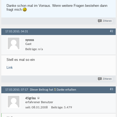
Danke schon mal im Vorraus. Wenn weitere Fragen bestehen dann
fragt mich
Zitieren
#2
17.03.2010, 04:31
syosss
Gast
Beiträge:
n/a
Stell es mal so ein
Link
Zitieren
#3
1
17.03.2010, 07:17
Dieser Beitrag hat
Danke erhalten
45grisu
erfahrener Benutzer
seit:
08.01.2008
Beiträge:
5.479