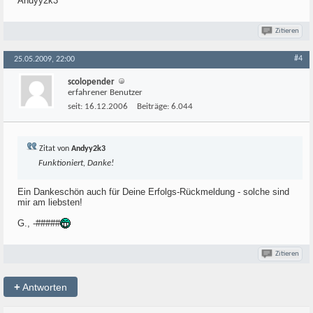
Andyy2k3
Zitieren
#4
25.05.2009, 22:00
scolopender
erfahrener Benutzer
seit:
16.12.2006
Beiträge:
6.044
Zitat von
Andyy2k3
Funktioniert, Danke!
Ein Dankeschön auch für Deine Erfolgs-Rückmeldung - solche sind
mir am liebsten!
G., -#####
Zitieren
+
Antworten