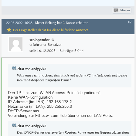
Zitieren
#2
1
22.05.2009, 16:36
Dieser Beitrag hat
Danke erhalten
Der Fragesteller dankt für diese hilfreiche Antwort
scolopender
erfahrener Benutzer
seit:
16.12.2006
Beiträge:
6.044
Zitat von
Andyy2k3
Was muss ich machen, damit ich mit jedem PC im Netzwerk auf beide
Router-Interfaces zugreifen kann?
Den TP-Link zum WLAN Access Point "degradieren":
Keine WAN-Konfiguration
IP-Adresse (im LAN): 192.168.178.
2
Netzmaske (im LAN): 255.255.255.0
DHCP-Server aus
Verbindung zur FB bzw. zum Hub über einen der LAN-Ports.
Zitat von
Andyy2k3
Den DHCP-Server des zweiten Routers kann man im Gegensatz zu dem