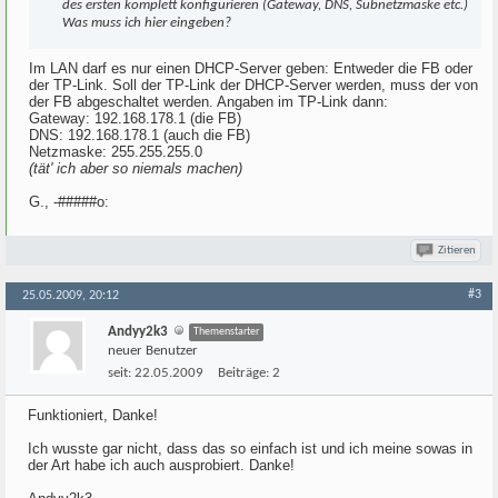
des ersten komplett konfigurieren (Gateway, DNS, Subnetzmaske etc.)
Was muss ich hier eingeben?
Im LAN darf es nur einen DHCP-Server geben: Entweder die FB oder
der TP-Link. Soll der TP-Link der DHCP-Server werden, muss der von
der FB abgeschaltet werden. Angaben im TP-Link dann:
Gateway: 192.168.178.1 (die FB)
DNS: 192.168.178.1 (auch die FB)
Netzmaske: 255.255.255.0
(tät' ich aber so niemals machen)
G., -#####o:
Zitieren
#3
25.05.2009, 20:12
Andyy2k3
Themenstarter
neuer Benutzer
seit:
22.05.2009
Beiträge:
2
Funktioniert, Danke!
Ich wusste gar nicht, dass das so einfach ist und ich meine sowas in
der Art habe ich auch ausprobiert. Danke!