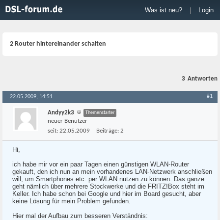
Was ist neu?
|
Login
2 Router hintereinander schalten
3
Antworten
#1
22.05.2009, 14:51
Andyy2k3
Themenstarter
neuer Benutzer
seit:
22.05.2009
Beiträge:
2
Hi,
ich habe mir vor ein paar Tagen einen günstigen WLAN-Router
gekauft, den ich nun an mein vorhandenes LAN-Netzwerk anschließen
will, um Smartphones etc. per WLAN nutzen zu können. Das ganze
geht nämlich über mehrere Stockwerke und die FRITZ!Box steht im
Keller. Ich habe schon bei Google und hier im Board gesucht, aber
keine Lösung für mein Problem gefunden.
Hier mal der Aufbau zum besseren Verständnis: