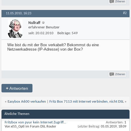
Zitieren
#2
11.05.2010, 16:23
Nullraff
erfahrener Benutzer
seit:
20.02.2010
Beiträge:
549
Wie bist du mit der Box verkabelt? Bekommst du eine
Netzwerkadresse (IP-Adresse) von der Box?
Zitieren
+
Antworten
«
Easybox A600 verkaufen
|
Fritz Box 7113 mit Internet verbinden, nicht DSL
»
Ähnliche Themen
Fritzbox von pyur kein Internet Zugriff...
Antworten:
1
Von xI55_Opti im Forum DSL Router
Letzter Beitrag:
05.05.2019,
18:09